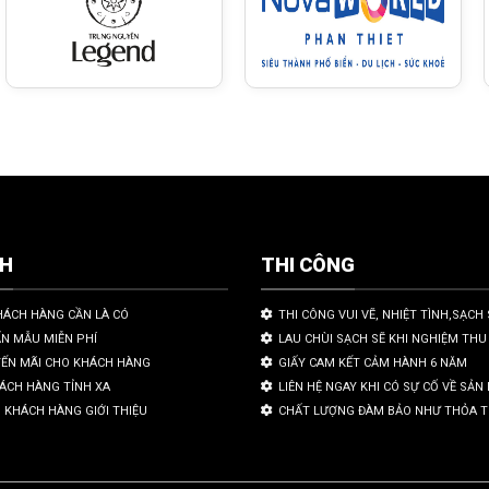
CH
THI CÔNG
HÁCH HÀNG CẦN LÀ CÓ
THI CÔNG VUI VẼ, NHIỆT TÌNH,SẠCH 
ẤN MẪU MIỄN PHÍ
LAU CHÙI SẠCH SẼ KHI NGHIỆM THU
YẾN MÃI CHO KHÁCH HÀNG
GIẤY CAM KẾT CẢM HÀNH 6 NĂM
HÁCH HÀNG TỈNH XA
LIÊN HỆ NGAY KHI CÓ SỰ CỐ VỀ SẢ
 KHÁCH HÀNG GIỚI THIỆU
CHẤT LƯỢNG ĐÀM BẢO NHƯ THỎA 