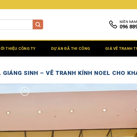
MIỀN NAM
096 88
IỚI THIỆU CÔNG TY
DỰ ÁN ĐÃ THI CÔNG
GIÁ VẼ TRANH 
L GIÁNG SINH – VẼ TRANH KÍNH NOEL CHO K