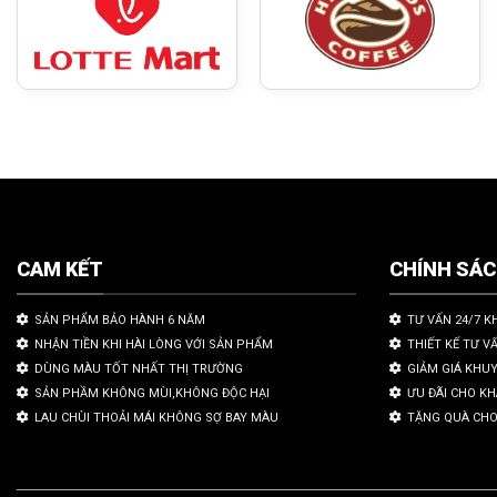
CAM KẾT
CHÍNH SÁ
SẢN PHẨM BẢO HÀNH 6 NĂM
TƯ VẤN 24/7 K
NHẬN TIỀN KHI HÀI LÒNG VỚI SẢN PHẨM
THIẾT KẾ TƯ V
DÙNG MÀU TỐT NHẤT THỊ TRƯỜNG
GIẢM GIÁ KHU
SẢN PHẦM KHÔNG MÙI,KHÔNG ĐỘC HẠI
ƯU ĐÃI CHO K
LAU CHÙI THOẢI MÁI KHÔNG SỢ BAY MÀU
TẶNG QUÀ CHO