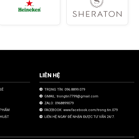
LIÊN HỆ
SẼ
TRỌNG TÍN: 096.8899.079
GMAIL: trongtin7799@gmail.com
ZALO: 0968899079
N PHẨM
FACEBOOK: www.facebook.com/trong.tin.079
THUẬT
LIÊN HỆ NGAY ĐỂ NHẬN ĐƯỢC TƯ VẤN 24/7.