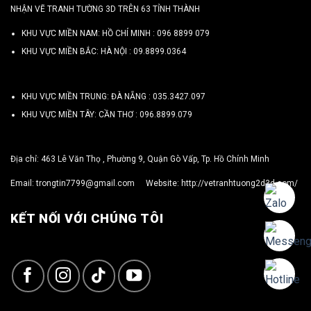
NHẬN VẼ TRANH TƯỜNG 3D TRÊN 63 TỈNH THÀNH
KHU VỰC MIỀN NAM: HỒ CHÍ MINH :
096 8899 079
KHU VỰC MIỀN BẮC: HÀ NỘI :
09.8899.0364
KHU VỰC MIỀN TRUNG: ĐÀ NẴNG :
035.3427.097
KHU VỰC MIỀN TÂY: CẦN THƠ :
096.8899.079
Địa chỉ: 463 Lê Văn Thọ , Phường 9, Quận Gò Vấp, Tp. Hồ Chính Minh
Email:
trongtin7799@gmail.com
Website:
http://vetranhtuong2d3d.com/
KẾT NỐI VỚI CHÚNG TÔI