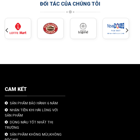
ĐỐI TÁC CỦA CHÚNG TÔI
CAM KẾT
SẢN PHẨM BẢO HÀNH 6 NĂM
NHẬN TIỀN KHI HÀI LÒNG VỚI
SẢN PHẨM
DÙNG MÀU TỐT NHẤT THỊ
TRƯỜNG
SẢN PHẦM KHÔNG MÙI,KHÔNG
ĐỘC HẠI