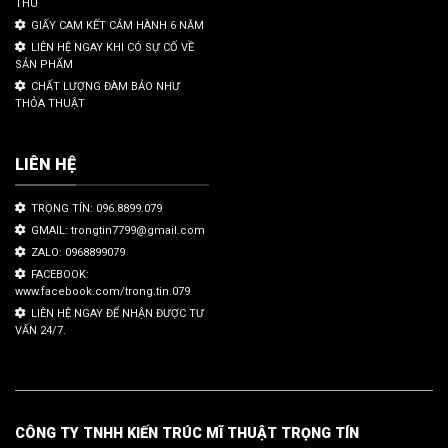
THU
GIẤY CAM KẾT CẢM HÀNH 6 NĂM
LIÊN HỆ NGAY KHI CÓ SỰ CỐ VỀ
SẢN PHẨM
CHẤT LƯỢNG ĐÀM BẢO NHƯ
THỎA THUẬT
LIÊN HỆ
TRỌNG TÍN: 096.8899.079
GMAIL: trongtin7799@gmail.com
ZALO: 0968899079
FACEBOOK:
www.facebook.com/trong.tin.079
LIÊN HỆ NGAY ĐỂ NHẬN ĐƯỢC TƯ
VẤN 24/7.
CÔNG TY TNHH KIẾN TRÚC MĨ THUẬT TRỌNG TÍN