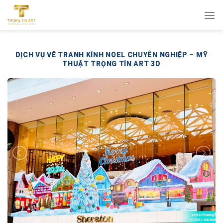
Bỏ
qua
nội
dung
DỊCH VỤ VẼ TRANH KÍNH NOEL CHUYÊN NGHIỆP – MỸ
THUẬT TRỌNG TÍN ART 3D