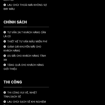
LAU CHÙI THOẢI MÁI KHÔNG SỢ
BAY MÀU
CHÍNH SÁCH
TƯ VẤN 24/7 KHÁCH HÀNG CẦN
LÀ CÓ
THIẾT KẾ TƯ VẤN MẪU MIỄN PHÍ
GIẢM GIÁ KHUYẾN MÃI CHO
KHÁCH HÀNG
ƯU ĐÃI CHO KHÁCH HÀNG TỈNH
XA
TẶNG QUÀ CHO KHÁCH HÀNG
GIỚI THIỆU
THI CÔNG
THI CÔNG VUI VẼ, NHIỆT
TÌNH,SẠCH SẼ
LAU CHÙI SẠCH SẼ KHI NGHIỆM