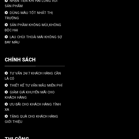
NHẬN TIỀN KHI HÀI LÒNG VỚI
SẢN PHẨM
DÙNG MÀU TỐT NHẤT THỊ
TRƯỜNG
SẢN PHẦM KHÔNG MÙI,KHÔNG
ĐỘC HẠI
LAU CHÙI THOẢI MÁI KHÔNG SỢ
BAY MÀU
CHÍNH SÁCH
TƯ VẤN 24/7 KHÁCH HÀNG CẦN
LÀ CÓ
THIẾT KẾ TƯ VẤN MẪU MIỄN PHÍ
GIẢM GIÁ KHUYẾN MÃI CHO
KHÁCH HÀNG
ƯU ĐÃI CHO KHÁCH HÀNG TỈNH
XA
TẶNG QUÀ CHO KHÁCH HÀNG
GIỚI THIỆU