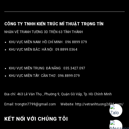
CÔNG TY TNHH KIẾN TRÚC MĨ THUẬT TRỌNG TÍN
NHẬN VẼ TRANH TƯỜNG 3D TRÊN 63 TỈNH THÀNH
KHU VỰC MIỀN NAM: HỒ CHÍ MINH :
096 8899 079
KHU VỰC MIỀN BẮC: HÀ NỘI :
09.8899.0364
KHU VỰC MIỀN TRUNG: ĐÀ NẴNG :
035.3427.097
KHU VỰC MIỀN TÂY: CẦN THƠ :
096.8899.079
Địa chỉ: 463 Lê Văn Thọ , Phường 9, Quận Gò Vấp, Tp. Hồ Chính Minh
Email:
trongtin7799@gmail.com
Website:
http://vetranhtuong2d3d.com/
KẾT NỐI VỚI CHÚNG TÔI