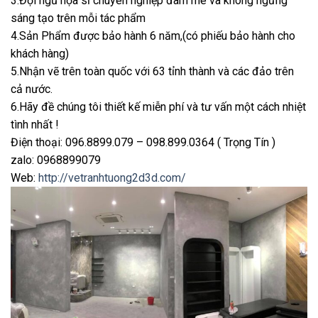
3.Đội ngũ họa sĩ chuyên nghiệp đam mê và không ngừng
sáng tạo trên mỗi tác phẩm
4.Sản Phẩm được bảo hành 6 năm,(có phiếu bảo hành cho
khách hàng)
5.Nhận vẽ trên toàn quốc với 63 tỉnh thành và các đảo trên
cả nước.
6.Hãy đề chúng tôi thiết kế miễn phí và tư vấn một cách nhiệt
tình nhất !
Điện thoại: 096.8899.079 – 098.899.0364 ( Trọng Tín )
zalo: 0968899079
Web:
http://vetranhtuong2d3d.com/