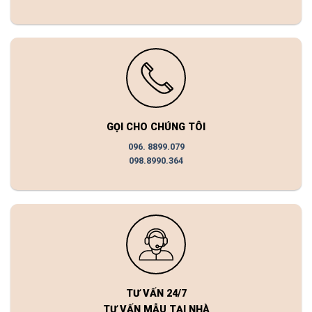
GỌI CHO CHÚNG TÔI
096. 8899.079
098.8990.364
TƯ VẤN 24/7
TƯ VẤN MẪU TẠI NHÀ