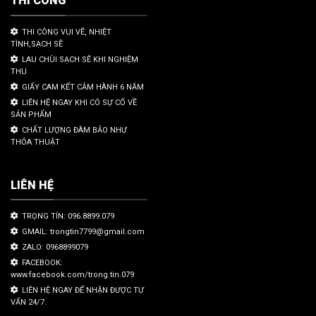
THI CÔNG
THI CÔNG VUI VẼ, NHIỆT
TÌNH,SẠCH SẼ
LAU CHÙI SẠCH SẼ KHI NGHIỆM
THU
GIẤY CAM KẾT CẢM HÀNH 6 NĂM
LIÊN HỆ NGAY KHI CÓ SỰ CỐ VỀ
SẢN PHẨM
CHẤT LƯỢNG ĐÀM BẢO NHƯ
THỎA THUẬT
LIÊN HỆ
TRỌNG TÍN: 096.8899.079
GMAIL: trongtin7799@gmail.com
ZALO: 0968899079
FACEBOOK:
www.facebook.com/trong.tin.079
LIÊN HỆ NGAY ĐỂ NHẬN ĐƯỢC TƯ
VẤN 24/7.