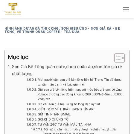
Bỏ
qua
nội
dung
HÌNH ẢNH DỰ ÁN ĐÃ THI CÔNG
,
SƠN HIỆU ỨNG - SƠN GIẢ ĐÁ - BÊ
TÔNG
,
VẼ TRANH QUÁN COFFEE - TRÀ SỮA
Mục lục
Sơn Giả Bê Tông quán cafe,shop quần áo,slon tóc giá rẻ
chất lượng.
Mọi người cần sơn giả bên tông liên hệ Trọng Tín để được
tư vấn mẫu tranh và báo giá nhé!
Giá sơn giả bên tông hiện nay, với mức báo giá sơn bê tông
Pukaco thường dao động khoảng 200.000VNĐ đến 300.000
VNĐ/m2.
Địa chỉ sơn giả hiệu ứng bê tông đẹp uy tín!
KIẾN TRÚC MĨ THUẬT TRỌNG TÍN ART
GỬI TIN NHẮN GMAIL
GỌI CHO CHÚNG TÔI
TƯ VẤN 24/7 TƯ VẤN MẪU TẠI NHÀ
Đội ngũ tư vấn mẫu, thi công chuyên nghiệp theo yêu cầu
khách hàng, tư vấn thiết kế mẫu tại nhà