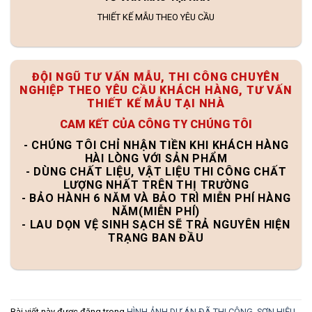
THIẾT KẾ MẪU THEO YÊU CẦU
ĐỘI NGŨ TƯ VẤN MẪU, THI CÔNG CHUYÊN
NGHIỆP THEO YÊU CẦU KHÁCH HÀNG, TƯ VẤN
THIẾT KẾ MẪU TẠI NHÀ
CAM KẾT CỦA CÔNG TY CHÚNG TÔI
- CHÚNG TÔI CHỈ NHẬN TIỀN KHI KHÁCH HÀNG
HÀI LÒNG VỚI SẢN PHẨM
- DÙNG CHẤT LIỆU, VẬT LIỆU THI CÔNG CHẤT
LƯỢNG NHẤT TRÊN THỊ TRƯỜNG
- BẢO HÀNH 6 NĂM VÀ BẢO TRÌ MIỄN PHÍ HÀNG
NĂM(MIỄN PHÍ)
- LAU DỌN VỆ SINH SẠCH SẼ TRẢ NGUYÊN HIỆN
TRẠNG BAN ĐẦU
Bài viết này được đăng trong
HÌNH ẢNH DỰ ÁN ĐÃ THI CÔNG
,
SƠN HIỆU