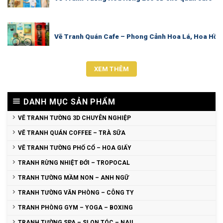
Vẽ Tranh Quán Cafe – Phong Cảnh Hoa Lá, Hoa Hồn
XEM THÊM
DANH MỤC SẢN PHẨM
VẼ TRANH TƯỜNG 3D CHUYÊN NGHIỆP
VẼ TRANH QUÁN COFFEE – TRÀ SỮA
VẼ TRANH TƯỜNG PHỐ CỔ – HOA GIẤY
TRANH RỪNG NHIỆT ĐỚI – TROPOCAL
TRANH TƯỜNG MẦM NON – ANH NGỮ
TRANH TƯỜNG VĂN PHÒNG – CÔNG TY
TRANH PHÒNG GYM – YOGA – BOXING
TRANH TƯỜNG SPA – SLON TÓC – NAIL