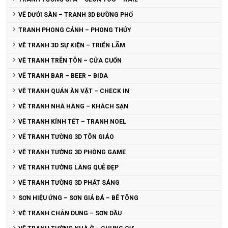
VẼ DƯỚI SÀN – TRANH 3D ĐƯỜNG PHỐ
TRANH PHONG CẢNH – PHONG THỦY
VẼ TRANH 3D SỰ KIỆN – TRIỂN LÃM
VẼ TRANH TRÊN TÔN – CỬA CUỐN
VẼ TRANH BAR – BEER – BIDA
VẼ TRANH QUÁN ĂN VẶT – CHECK IN
VẼ TRANH NHÀ HÀNG – KHÁCH SẠN
VẼ TRANH KÍNH TẾT – TRANH NOEL
VẼ TRANH TƯỜNG 3D TÔN GIÁO
VẼ TRANH TƯỜNG 3D PHÒNG GAME
VẼ TRANH TƯỜNG LÀNG QUÊ ĐẸP
VẼ TRANH TƯỜNG 3D PHÁT SÁNG
SƠN HIỆU ỨNG – SƠN GIẢ ĐÁ – BÊ TÔNG
VẼ TRANH CHÂN DUNG – SƠN DẦU