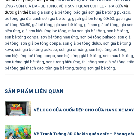
ỨNG - SƠN GIẢ ĐÁ - BÊ TÔNG
,
VẼ TRANH QUÁN COFFEE - TRÀ SỮA
và
được gắn thẻ
báo giá sơn giả bê tông
,
báo giá sơn giả be tông pukaco
,
bê tông giả đá
,
cách sơn giả bê tông
,
gạch giả bê tông 60x60
,
gạch giả
bê tông 80x80
,
giả bê tông
,
giá sơn bê tông
,
giá sơn giả bê tông
,
giá sơn
hiệu ứng
,
giá sơn hiệu ứng be tông
,
màu sơn giả bê tông
,
sơn bê tông
,
sơn bê tông conpa
,
sơn bê tông hiệu ứng
,
sơn bê tông pukaco
,
sơn giả
bê tông
,
sơn giả bê tông conpa
,
sơn giả be tông dulux
,
sơn giả bê tông
kova
,
sơn giả bê tông pukaco
,
sơn giả xi măng
,
sơn hiệu ứng bê tông
,
sơn hiệu ứng bê tông conpa
,
sơn hiệu ứng giả bê tông
,
sơn màu bê tông
,
sơn tường giả bê tông
,
sơn tường hiệu ứng
,
thi công sơn giả bê tông
,
trần
bê tông giả thạch cao
,
trần giả bê tông
,
tường sơn giả bê tông
.
SẢN PHẨM LIÊN QUAN
VẼ LOGO CỬA CUỐN ĐẸP CHO CỬA HÀNG XE MÁY – 
Vẽ Tranh Tường 3D Chekin quán cafe – Phong cách tr