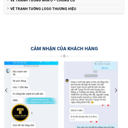
VẼ TRANH TƯỜNG NHÀ Ở – CHUNG CƯ
VẼ TRANH TƯỜNG LOGO THƯƠNG HIỆU
CẢM NHẬN CỦA KHÁCH HÀNG