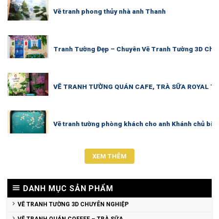
Vẽ tranh phong thủy nhà anh Thanh
Tranh Tường Đẹp – Chuyên Vẽ Tranh Tường 3D Chu
VẼ TRANH TƯỜNG QUÁN CAFE, TRÀ SỮA ROYAL TE
Vẽ tranh tường phòng khách cho anh Khánh chủ biệt 
XEM THÊM
DANH MỤC SẢN PHẨM
VẼ TRANH TƯỜNG 3D CHUYÊN NGHIỆP
VẼ TRANH QUÁN COFFEE – TRÀ SỮA