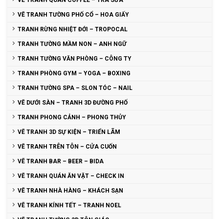
VẼ TRANH TƯỜNG PHỐ CỔ – HOA GIẤY
TRANH RỪNG NHIỆT ĐỚI – TROPOCAL
TRANH TƯỜNG MẦM NON – ANH NGỮ
TRANH TƯỜNG VĂN PHÒNG – CÔNG TY
TRANH PHÒNG GYM – YOGA – BOXING
TRANH TƯỜNG SPA – SLON TÓC – NAIL
VẼ DƯỚI SÀN – TRANH 3D ĐƯỜNG PHỐ
TRANH PHONG CẢNH – PHONG THỦY
VẼ TRANH 3D SỰ KIỆN – TRIỂN LÃM
VẼ TRANH TRÊN TÔN – CỬA CUỐN
VẼ TRANH BAR – BEER – BIDA
VẼ TRANH QUÁN ĂN VẶT – CHECK IN
VẼ TRANH NHÀ HÀNG – KHÁCH SẠN
VẼ TRANH KÍNH TẾT – TRANH NOEL