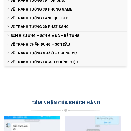
VẼ TRANH TƯỜNG 3D TÔN GIÁO
VẼ TRANH TƯỜNG 3D PHÒNG GAME
VẼ TRANH TƯỜNG LÀNG QUÊ ĐẸP
VẼ TRANH TƯỜNG 3D PHÁT SÁNG
SƠN HIỆU ỨNG – SƠN GIẢ ĐÁ – BÊ TÔNG
VẼ TRANH CHÂN DUNG – SƠN DẦU
VẼ TRANH TƯỜNG NHÀ Ở – CHUNG CƯ
VẼ TRANH TƯỜNG LOGO THƯƠNG HIỆU
CẢM NHẬN CỦA KHÁCH HÀNG