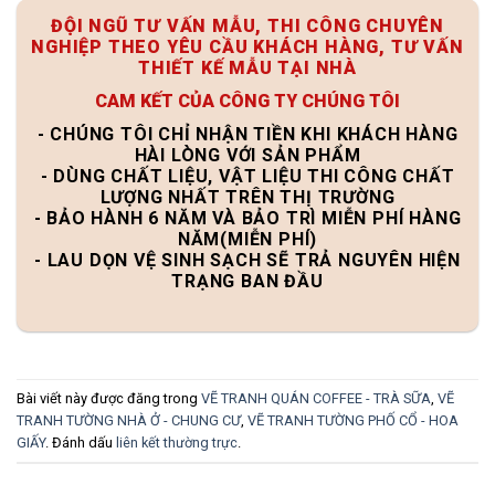
ĐỘI NGŨ TƯ VẤN MẪU, THI CÔNG CHUYÊN
NGHIỆP THEO YÊU CẦU KHÁCH HÀNG, TƯ VẤN
THIẾT KẾ MẪU TẠI NHÀ
CAM KẾT CỦA CÔNG TY CHÚNG TÔI
- CHÚNG TÔI CHỈ NHẬN TIỀN KHI KHÁCH HÀNG
HÀI LÒNG VỚI SẢN PHẨM
- DÙNG CHẤT LIỆU, VẬT LIỆU THI CÔNG CHẤT
LƯỢNG NHẤT TRÊN THỊ TRƯỜNG
- BẢO HÀNH 6 NĂM VÀ BẢO TRÌ MIỄN PHÍ HÀNG
NĂM(MIỄN PHÍ)
- LAU DỌN VỆ SINH SẠCH SẼ TRẢ NGUYÊN HIỆN
TRẠNG BAN ĐẦU
Bài viết này được đăng trong
VẼ TRANH QUÁN COFFEE - TRÀ SỮA
,
VẼ
TRANH TƯỜNG NHÀ Ở - CHUNG CƯ
,
VẼ TRANH TƯỜNG PHỐ CỔ - HOA
GIẤY
. Đánh dấu
liên kết thường trực
.