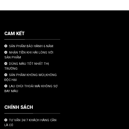
CAM KẾT
SẢN PHẨM BẢO HÀNH 6 NĂM
NHẬN TIỀN KHI HÀI LÒNG VỚI
SẢN PHẨM
DÙNG MÀU TỐT NHẤT THỊ
TRƯỜNG
SẢN PHẦM KHÔNG MÙI,KHÔNG
ĐỘC HẠI
LAU CHÙI THOẢI MÁI KHÔNG SỢ
BAY MÀU
CHÍNH SÁCH
TƯ VẤN 24/7 KHÁCH HÀNG CẦN
LÀ CÓ