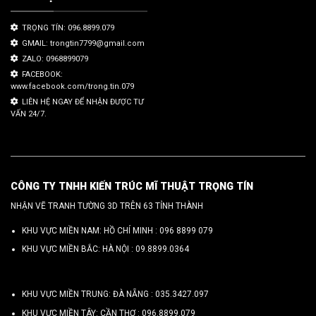
TRỌNG TÍN: 096.8899.079
GMAIL: trongtin7799@gmail.com
ZALO: 0968899079
FACEBOOK:
www.facebook.com/trong.tin.079
LIÊN HỆ NGAY ĐỂ NHẬN ĐƯỢC TƯ
VẤN 24/7.
CÔNG TY TNHH KIẾN TRÚC MĨ THUẬT TRỌNG TÍN
NHẬN VẼ TRANH TƯỜNG 3D TRÊN 63 TỈNH THÀNH
KHU VỰC MIỀN NAM: HỒ CHÍ MINH :
096 8899 079
KHU VỰC MIỀN BẮC: HÀ NỘI :
09.8899.0364
KHU VỰC MIỀN TRUNG: ĐÀ NẴNG :
035.3427.097
KHU VỰC MIỀN TÂY: CẦN THƠ :
096.8899.079