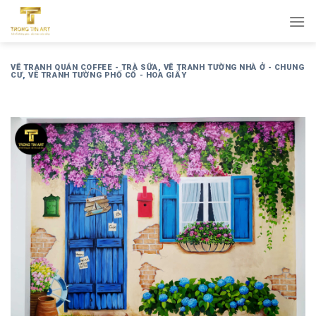
Bỏ
qua
nội
dung
VẼ TRANH QUÁN COFFEE - TRÀ SỮA
,
VẼ TRANH TƯỜNG NHÀ Ở - CHUNG
CƯ
,
VẼ TRANH TƯỜNG PHỐ CỔ - HOA GIẤY