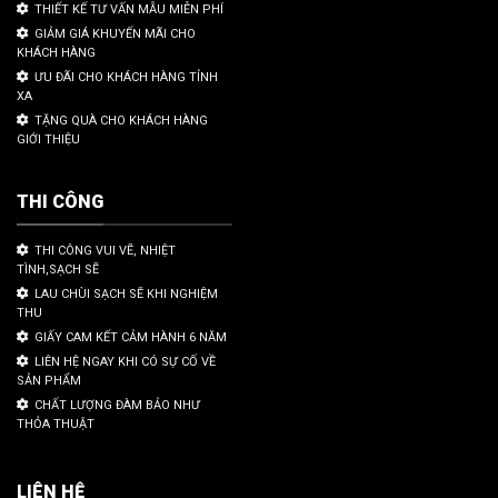
THIẾT KẾ TƯ VẤN MẪU MIỄN PHÍ
GIẢM GIÁ KHUYẾN MÃI CHO
KHÁCH HÀNG
ƯU ĐÃI CHO KHÁCH HÀNG TỈNH
XA
TẶNG QUÀ CHO KHÁCH HÀNG
GIỚI THIỆU
THI CÔNG
THI CÔNG VUI VẼ, NHIỆT
TÌNH,SẠCH SẼ
LAU CHÙI SẠCH SẼ KHI NGHIỆM
THU
GIẤY CAM KẾT CẢM HÀNH 6 NĂM
LIÊN HỆ NGAY KHI CÓ SỰ CỐ VỀ
SẢN PHẨM
CHẤT LƯỢNG ĐÀM BẢO NHƯ
THỎA THUẬT
LIÊN HỆ