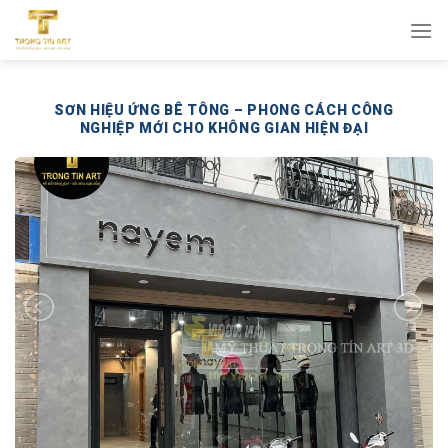
Bỏ
qua
nội
dung
SƠN HIỆU ỨNG BÊ TÔNG – PHONG CÁCH CÔNG
NGHIỆP MỚI CHO KHÔNG GIAN HIỆN ĐẠI