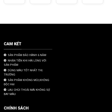
CAM KẾT
SẢN PHẨM BẢO HÀNH 6 NĂM
NHẬN TIỀN KHI HÀI LÒNG VỚI
SẢN PHẨM
DÙNG MÀU TỐT NHẤT THỊ
TRƯỜNG
SẢN PHẦM KHÔNG MÙI,KHÔNG
ĐỘC HẠI
LAU CHÙI THOẢI MÁI KHÔNG SỢ
BAY MÀU
CHÍNH SÁCH