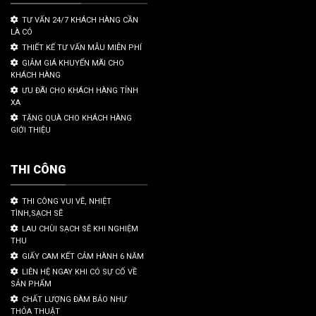
TƯ VẤN 24/7 KHÁCH HÀNG CẦN
LÀ CÓ
THIẾT KẾ TƯ VẤN MẪU MIỄN PHÍ
GIẢM GIÁ KHUYẾN MÃI CHO
KHÁCH HÀNG
ƯU ĐÃI CHO KHÁCH HÀNG TỈNH
XA
TẶNG QUÀ CHO KHÁCH HÀNG
GIỚI THIỆU
THI CÔNG
THI CÔNG VUI VẼ, NHIỆT
TÌNH,SẠCH SẼ
LAU CHÙI SẠCH SẼ KHI NGHIỆM
THU
GIẤY CAM KẾT CẢM HÀNH 6 NĂM
LIÊN HỆ NGAY KHI CÓ SỰ CỐ VỀ
SẢN PHẨM
CHẤT LƯỢNG ĐÀM BẢO NHƯ
THỎA THUẬT