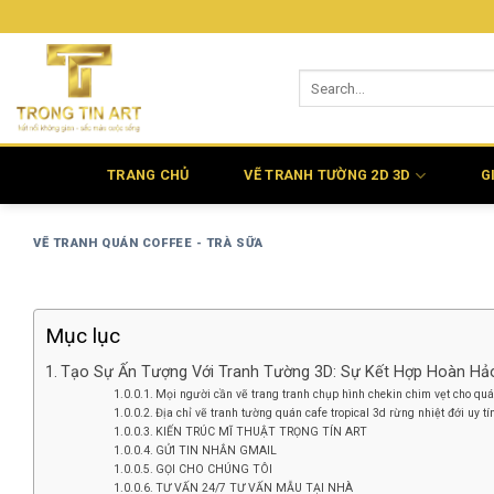
Bỏ
qua
nội
dung
TRANG CHỦ
VẼ TRANH TƯỜNG 2D 3D
G
VẼ TRANH QUÁN COFFEE - TRÀ SỮA
Mục lục
Tạo Sự Ấn Tượng Với Tranh Tường 3D: Sự Kết Hợp Hoàn Hả
Mọi người cần vẽ trang tranh chụp hình chekin chim vẹt cho quá
Địa chỉ vẽ tranh tường quán cafe tropical 3d rừng nhiệt đới uy tí
KIẾN TRÚC MĨ THUẬT TRỌNG TÍN ART
GỬI TIN NHẮN GMAIL
GỌI CHO CHÚNG TÔI
TƯ VẤN 24/7 TƯ VẤN MẪU TẠI NHÀ