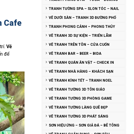
TRANH TƯỜNG SPA – SLON TÓC – NAIL
VẼ DƯỚI SÀN – TRANH 3D ĐƯỜNG PHỐ
n Cafe
TRANH PHONG CẢNH – PHONG THỦY
VẼ TRANH 3D SỰ KIỆN – TRIỂN LÃM
VẼ TRANH TRÊN TÔN – CỬA CUỐN
trí.
Vẽ
ến để
VẼ TRANH BAR – BEER – BIDA
VẼ TRANH QUÁN ĂN VẶT – CHECK IN
VẼ TRANH NHÀ HÀNG – KHÁCH SẠN
VẼ TRANH KÍNH TẾT – TRANH NOEL
VẼ TRANH TƯỜNG 3D TÔN GIÁO
VẼ TRANH TƯỜNG 3D PHÒNG GAME
VẼ TRANH TƯỜNG LÀNG QUÊ ĐẸP
VẼ TRANH TƯỜNG 3D PHÁT SÁNG
SƠN HIỆU ỨNG – SƠN GIẢ ĐÁ – BÊ TÔNG