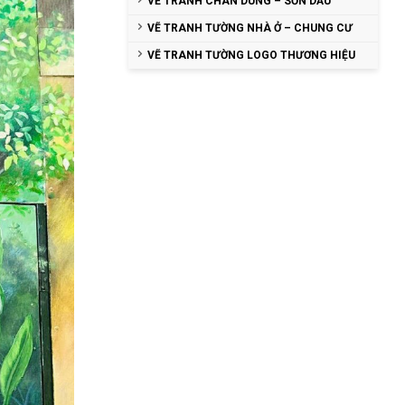
VẼ TRANH CHÂN DUNG – SƠN DẦU
VẼ TRANH TƯỜNG NHÀ Ở – CHUNG CƯ
VẼ TRANH TƯỜNG LOGO THƯƠNG HIỆU