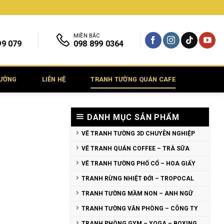
MIỀN BẮC
99 079
098 899 0364
TƯỜNG
LIÊN HỆ
TRANH TƯỜNG QUÁN CAFE
DANH MỤC SẢN PHẨM
VẼ TRANH TƯỜNG 3D CHUYÊN NGHIỆP
VẼ TRANH QUÁN COFFEE – TRÀ SỮA
VẼ TRANH TƯỜNG PHỐ CỔ – HOA GIẤY
TRANH RỪNG NHIỆT ĐỚI – TROPOCAL
TRANH TƯỜNG MẦM NON – ANH NGỮ
TRANH TƯỜNG VĂN PHÒNG – CÔNG TY
TRANH PHÒNG GYM – YOGA – BOXING