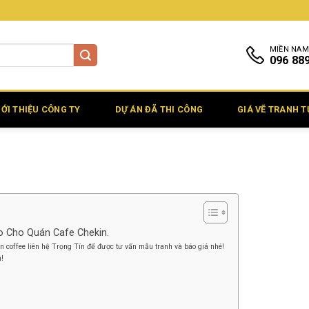
MIỀN NAM
096 88
IỚI THIỆU CÔNG TY
DỰ ÁN ĐÃ THI CÔNG
GIÁ VẼ TRANH 
o Cho Quán Cafe Chekin.
n coffee liên hệ Trọng Tín để được tư vấn mẫu tranh và báo giá nhé!
n!