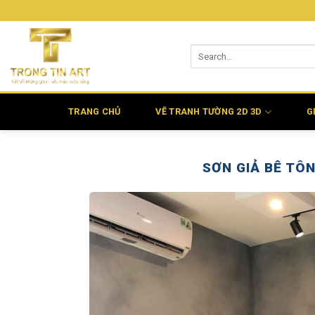
Bỏ
qua
nội
dung
TRANG CHỦ
VẼ TRANH TƯỜNG 2D 3D
G
SƠN GIẢ BÊ TÔ