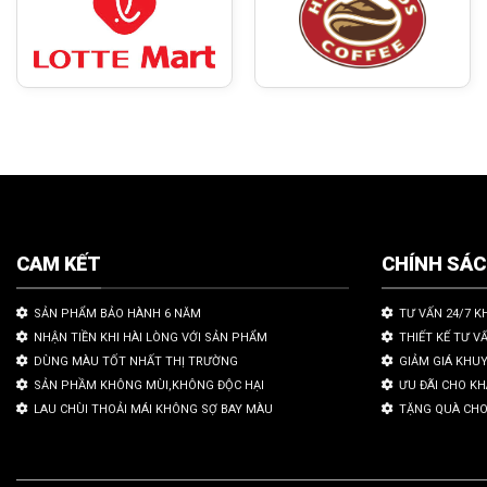
CAM KẾT
CHÍNH SÁ
SẢN PHẨM BẢO HÀNH 6 NĂM
TƯ VẤN 24/7 K
NHẬN TIỀN KHI HÀI LÒNG VỚI SẢN PHẨM
THIẾT KẾ TƯ V
DÙNG MÀU TỐT NHẤT THỊ TRƯỜNG
GIẢM GIÁ KHU
SẢN PHẦM KHÔNG MÙI,KHÔNG ĐỘC HẠI
ƯU ĐÃI CHO K
LAU CHÙI THOẢI MÁI KHÔNG SỢ BAY MÀU
TẶNG QUÀ CHO