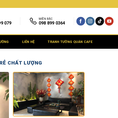
MIỀN BẮC
99 079
098 899 0364
TƯỜNG
LIÊN HỆ
TRANH TƯỜNG QUÁN CAFE
 RẺ CHẤT LƯỢNG