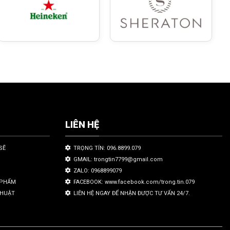
LIÊN HỆ
SẼ
TRỌNG TÍN: 096.8899.079
GMAIL: trongtin7799@gmail.com
ZALO: 0968899079
N PHẨM
FACEBOOK: www.facebook.com/trong.tin.079
THUẬT
LIÊN HỆ NGAY ĐỂ NHẬN ĐƯỢC TƯ VẤN 24/7.