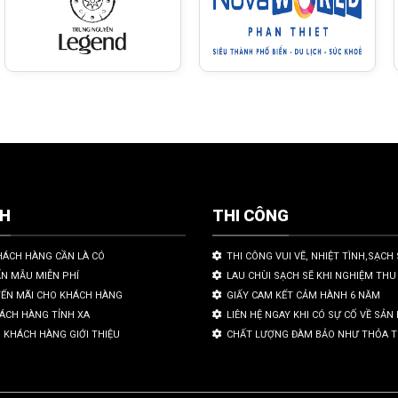
CH
THI CÔNG
HÁCH HÀNG CẦN LÀ CÓ
THI CÔNG VUI VẼ, NHIỆT TÌNH,SẠCH 
ẤN MẪU MIỄN PHÍ
LAU CHÙI SẠCH SẼ KHI NGHIỆM THU
YẾN MÃI CHO KHÁCH HÀNG
GIẤY CAM KẾT CẢM HÀNH 6 NĂM
HÁCH HÀNG TỈNH XA
LIÊN HỆ NGAY KHI CÓ SỰ CỐ VỀ SẢ
 KHÁCH HÀNG GIỚI THIỆU
CHẤT LƯỢNG ĐÀM BẢO NHƯ THỎA 