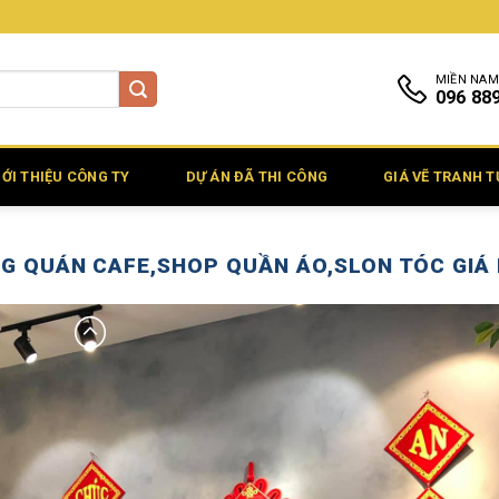
MIỀN NAM
096 88
IỚI THIỆU CÔNG TY
DỰ ÁN ĐÃ THI CÔNG
GIÁ VẼ TRANH 
NG QUÁN CAFE,SHOP QUẦN ÁO,SLON TÓC GIÁ