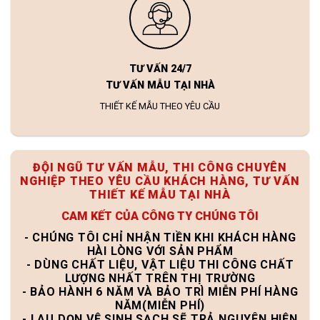
TƯ VẤN 24/7
TƯ VẤN MẪU TẠI NHÀ
THIẾT KẾ MẪU THEO YÊU CẦU
ĐỘI NGŨ TƯ VẤN MẪU, THI CÔNG CHUYÊN
NGHIỆP THEO YÊU CẦU KHÁCH HÀNG, TƯ VẤN
THIẾT KẾ MẪU TẠI NHÀ
CAM KẾT CỦA CÔNG TY CHÚNG TÔI
- CHÚNG TÔI CHỈ NHẬN TIỀN KHI KHÁCH HÀNG
HÀI LÒNG VỚI SẢN PHẨM
- DÙNG CHẤT LIỆU, VẬT LIỆU THI CÔNG CHẤT
LƯỢNG NHẤT TRÊN THỊ TRƯỜNG
- BẢO HÀNH 6 NĂM VÀ BẢO TRÌ MIỄN PHÍ HÀNG
NĂM(MIỄN PHÍ)
- LAU DỌN VỆ SINH SẠCH SẼ TRẢ NGUYÊN HIỆN