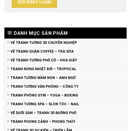
DANH MỤC SẢN PHẨM
VẼ TRANH TƯỜNG 3D CHUYÊN NGHIỆP
VẼ TRANH QUÁN COFFEE – TRÀ SỮA
VẼ TRANH TƯỜNG PHỐ CỔ – HOA GIẤY
TRANH RỪNG NHIỆT ĐỚI – TROPOCAL
TRANH TƯỜNG MẦM NON – ANH NGỮ
TRANH TƯỜNG VĂN PHÒNG – CÔNG TY
TRANH PHÒNG GYM – YOGA – BOXING
TRANH TƯỜNG SPA – SLON TÓC – NAIL
VẼ DƯỚI SÀN – TRANH 3D ĐƯỜNG PHỐ
TRANH PHONG CẢNH – PHONG THỦY
VẼ TRANH 3D SỰ KIỆN – TRIỂN LÃM