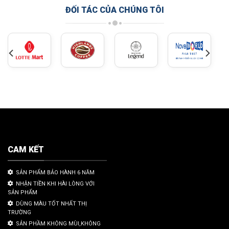
ĐỐI TÁC CỦA CHÚNG TÔI
CAM KẾT
SẢN PHẨM BẢO HÀNH 6 NĂM
NHẬN TIỀN KHI HÀI LÒNG VỚI
SẢN PHẨM
DÙNG MÀU TỐT NHẤT THỊ
TRƯỜNG
SẢN PHẦM KHÔNG MÙI,KHÔNG