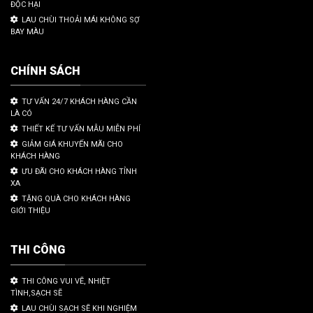
ĐỘC HẠI
LAU CHÙI THOẢI MÁI KHÔNG SỢ
BAY MÀU
CHÍNH SÁCH
TƯ VẤN 24/7 KHÁCH HÀNG CẦN
LÀ CÓ
THIẾT KẾ TƯ VẤN MẪU MIỄN PHÍ
GIẢM GIÁ KHUYẾN MÃI CHO
KHÁCH HÀNG
ƯU ĐÃI CHO KHÁCH HÀNG TỈNH
XA
TẶNG QUÀ CHO KHÁCH HÀNG
GIỚI THIỆU
THI CÔNG
THI CÔNG VUI VẼ, NHIỆT
TÌNH,SẠCH SẼ
LAU CHÙI SẠCH SẼ KHI NGHIỆM