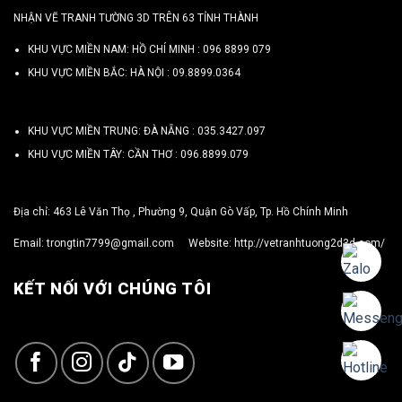
NHẬN VẼ TRANH TƯỜNG 3D TRÊN 63 TỈNH THÀNH
KHU VỰC MIỀN NAM: HỒ CHÍ MINH :
096 8899 079
KHU VỰC MIỀN BẮC: HÀ NỘI :
09.8899.0364
KHU VỰC MIỀN TRUNG: ĐÀ NẴNG :
035.3427.097
KHU VỰC MIỀN TÂY: CẦN THƠ :
096.8899.079
Địa chỉ: 463 Lê Văn Thọ , Phường 9, Quận Gò Vấp, Tp. Hồ Chính Minh
Email:
trongtin7799@gmail.com
Website:
http://vetranhtuong2d3d.com/
KẾT NỐI VỚI CHÚNG TÔI