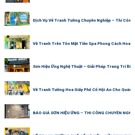
Dịch Vụ Vẽ Tranh Tường Chuyên Nghiệp – Thi Công
Vẽ Tranh Trên Tôn Mặt Tiền Spa Phong Cách Hoa 
Sơn Hiệu Ứng Nghệ Thuật – Giải Pháp Trang Trí Đẳ
Vẽ Tranh Tường Hoa Giấy Phố Cổ Hội An Cho Quán C
BÁO GIÁ SƠN HIỆU ỨNG – THI CÔNG CHUYÊN NGHI