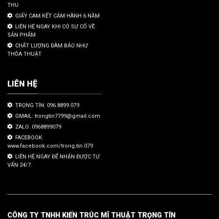
THU
GIẤY CAM KẾT CẢM HÀNH 6 NĂM
LIÊN HỆ NGAY KHI CÓ SỰ CỐ VỀ
SẢN PHẨM
CHẤT LƯỢNG ĐÀM BẢO NHƯ
THỎA THUẬT
LIÊN HỆ
TRỌNG TÍN: 096.8899.079
GMAIL: trongtin7799@gmail.com
ZALO: 0968899079
FACEBOOK:
www.facebook.com/trong.tin.079
LIÊN HỆ NGAY ĐỂ NHẬN ĐƯỢC TƯ
VẤN 24/7.
CÔNG TY TNHH KIẾN TRÚC MĨ THUẬT TRỌNG TÍN