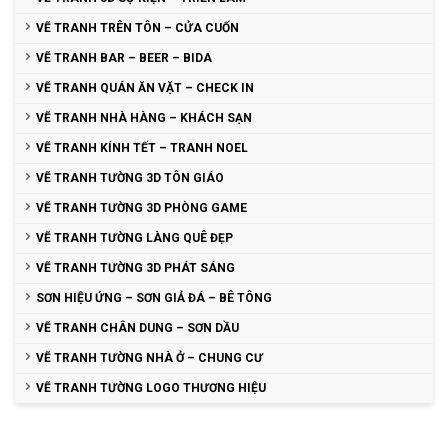
VẼ TRANH TRÊN TÔN – CỬA CUỐN
VẼ TRANH BAR – BEER – BIDA
VẼ TRANH QUÁN ĂN VẶT – CHECK IN
VẼ TRANH NHÀ HÀNG – KHÁCH SẠN
VẼ TRANH KÍNH TẾT – TRANH NOEL
VẼ TRANH TƯỜNG 3D TÔN GIÁO
VẼ TRANH TƯỜNG 3D PHÒNG GAME
VẼ TRANH TƯỜNG LÀNG QUÊ ĐẸP
VẼ TRANH TƯỜNG 3D PHÁT SÁNG
SƠN HIỆU ỨNG – SƠN GIẢ ĐÁ – BÊ TÔNG
VẼ TRANH CHÂN DUNG – SƠN DẦU
VẼ TRANH TƯỜNG NHÀ Ở – CHUNG CƯ
VẼ TRANH TƯỜNG LOGO THƯƠNG HIỆU