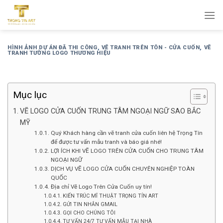
Bỏ
qua
nội
dung
HÌNH ẢNH DỰ ÁN ĐÃ THI CÔNG
,
VẼ TRANH TRÊN TÔN - CỬA CUỐN
,
VẼ
TRANH TƯỜNG LOGO THƯƠNG HIỆU
Mục lục
VẼ LOGO CỬA CUỐN TRUNG TÂM NGOẠI NGỮ SAO BẮC
MỸ
Quý Khách hàng cần vẽ tranh cửa cuốn liên hệ Trọng Tín
để được tư vấn mẫu tranh và báo giá nhé!
LỢI ÍCH KHI VẼ LOGO TRÊN CỬA CUỐN CHO TRUNG TÂM
NGOẠI NGỮ
DỊCH VỤ VẼ LOGO CỬA CUỐN CHUYÊN NGHIỆP TOÀN
QUỐC
Địa chỉ Vẽ Logo Trên Cửa Cuốn uy tín!
KIẾN TRÚC MĨ THUẬT TRỌNG TÍN ART
GỬI TIN NHẮN GMAIL
GỌI CHO CHÚNG TÔI
TƯ VẤN 24/7 TƯ VẤN MẪU TẠI NHÀ