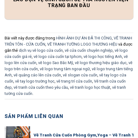
TRẠNG BAN ĐẦU
Bài viết này được đăng trong
HÌNH ẢNH DỰ ÁN ĐÃ THI CÔNG
,
VẼ TRANH
TRÊN TÔN - CỬA CUỐN
,
VẼ TRANH TƯỜNG LOGO THƯƠNG HIỆU
và được
gắn thẻ
dịch vụ vẽ logo cửa cuốn
,
vẽ cửa cuốn chuyên nghiệp
,
vẽ logo
cửa cuốn giá rẻ
,
vẽ logo cửa cuốn tại tphcm
,
vẽ logo học tiếng Anh
,
vẽ
logo lên cửa cuốn
,
vẽ logo Sao Bắc Mỹ
,
vẽ logo thương hiệu giáo dục
,
vẽ
logo trên cửa cuốn
,
vẽ logo trung tâm ngoại ngữ
,
vẽ logo trung tâm tiếng
Anh
,
vẽ quảng cáo lên cửa cuốn
,
vẽ slogan cửa cuốn
,
vẽ tay logo cửa
cuốn
,
vẽ tay logo trường học
,
vẽ trang trí cửa cuốn
,
Vẽ tranh cửa cuốn
đẹp
,
vẽ tranh cửa cuốn theo yêu cầu
,
vẽ tranh logo học thuật
,
vẽ tranh
tường cửa cuốn
.
SẢN PHẨM LIÊN QUAN
Vẽ Tranh Cửa Cuốn Phòng Gym,Yoga – Vẽ Tranh Tư