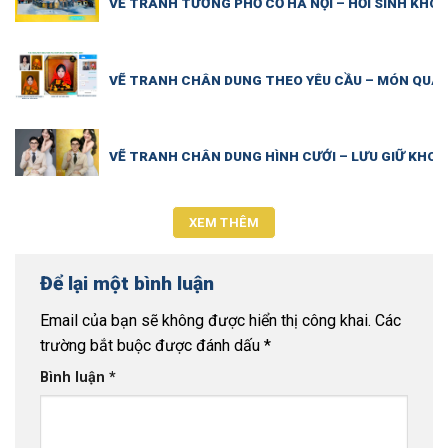
VẼ TRANH TƯỜNG PHỐ CỔ HÀ NỘI – HỒI SINH KHÔ
VẼ TRANH CHÂN DUNG THEO YÊU CẦU – MÓN QUÀ 
VẼ TRANH CHÂN DUNG HÌNH CƯỚI – LƯU GIỮ KHOẢ
XEM THÊM
Để lại một bình luận
Email của bạn sẽ không được hiển thị công khai.
Các
trường bắt buộc được đánh dấu
*
Bình luận
*