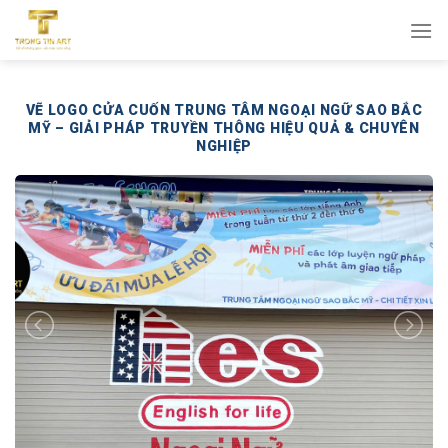
Bỏ
qua
nội
dung
VẼ LOGO CỬA CUỐN TRUNG TÂM NGOẠI NGỮ SAO BẮC
MỸ – GIẢI PHÁP TRUYỀN THÔNG HIỆU QUẢ & CHUYÊN
NGHIỆP