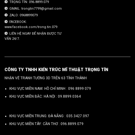
TRỌNG TÍN: 096.8899.079
GMAIL: trongtin7799@gmail.com
ZALO: 0968899079
FACEBOOK:
www.facebook.com/trong.tin.079
LIÊN HỆ NGAY ĐỂ NHẬN ĐƯỢC TƯ
VẤN 24/7.
CÔNG TY TNHH KIẾN TRÚC MĨ THUẬT TRỌNG TÍN
NHẬN VẼ TRANH TƯỜNG 3D TRÊN 63 TỈNH THÀNH
KHU VỰC MIỀN NAM: HỒ CHÍ MINH :
096 8899 079
KHU VỰC MIỀN BẮC: HÀ NỘI :
09.8899.0364
KHU VỰC MIỀN TRUNG: ĐÀ NẴNG :
035.3427.097
KHU VỰC MIỀN TÂY: CẦN THƠ :
096.8899.079