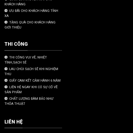
KHÁCH HÀNG
ƯU ĐÃI CHO KHÁCH HÀNG TỈNH
XA
TẶNG QUÀ CHO KHÁCH HÀNG
GIỚI THIỆU
THI CÔNG
THI CÔNG VUI VẼ, NHIỆT
TÌNH,SẠCH SẼ
LAU CHÙI SẠCH SẼ KHI NGHIỆM
THU
GIẤY CAM KẾT CẢM HÀNH 6 NĂM
LIÊN HỆ NGAY KHI CÓ SỰ CỐ VỀ
SẢN PHẨM
CHẤT LƯỢNG ĐÀM BẢO NHƯ
THỎA THUẬT
LIÊN HỆ