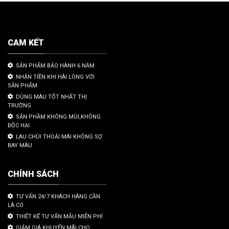
CAM KẾT
SẢN PHẨM BẢO HÀNH 6 NĂM
NHẬN TIỀN KHI HÀI LÒNG VỚI
SẢN PHẨM
DÙNG MÀU TỐT NHẤT THỊ
TRƯỜNG
SẢN PHẦM KHÔNG MÙI,KHÔNG
ĐỘC HẠI
LAU CHÙI THOẢI MÁI KHÔNG SỢ
BAY MÀU
CHÍNH SÁCH
TƯ VẤN 24/7 KHÁCH HÀNG CẦN
LÀ CÓ
THIẾT KẾ TƯ VẤN MẪU MIỄN PHÍ
GIẢM GIÁ KHUYẾN MÃI CHO