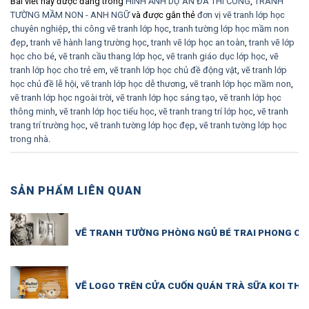
Bài viết này được đăng trong
HÌNH ẢNH DỰ ÁN ĐÃ THI CÔNG
,
TRANH
TƯỜNG MẦM NON - ANH NGỮ
và được gắn thẻ
đơn vị vẽ tranh lớp học
chuyên nghiệp
,
thi công vẽ tranh lớp học
,
tranh tường lớp học mầm non
đẹp
,
tranh vẽ hành lang trường học
,
tranh vẽ lớp học an toàn
,
tranh vẽ lớp
học cho bé
,
vẽ tranh cầu thang lớp học
,
vẽ tranh giáo dục lớp học
,
vẽ
tranh lớp học cho trẻ em
,
vẽ tranh lớp học chủ đề động vật
,
vẽ tranh lớp
học chủ đề lễ hội
,
vẽ tranh lớp học dễ thương
,
vẽ tranh lớp học mầm non
,
vẽ tranh lớp học ngoài trời
,
vẽ tranh lớp học sáng tạo
,
vẽ tranh lớp học
thông minh
,
vẽ tranh lớp học tiểu học
,
vẽ tranh trang trí lớp học
,
vẽ tranh
trang trí trường học
,
vẽ tranh tường lớp học đẹp
,
vẽ tranh tường lớp học
trong nhà
.
SẢN PHẨM LIÊN QUAN
VẼ TRANH TƯỜNG PHÒNG NGỦ BÉ TRAI PHONG CÁC
VẼ LOGO TRÊN CỬA CUỐN QUÁN TRÀ SỮA KOI THÉ 