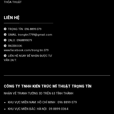
THỎA THUẬT
LIÊN HỆ
TRỌNG TÍN: 096.8899.079
GMAIL: trongtin7799@gmail.com
ZALO: 0968899079
FACEBOOK:
www.facebook.com/trong.tin.079
LIÊN HỆ NGAY ĐỂ NHẬN ĐƯỢC TƯ
VẤN 24/7.
CÔNG TY TNHH KIẾN TRÚC MĨ THUẬT TRỌNG TÍN
NHẬN VẼ TRANH TƯỜNG 3D TRÊN 63 TỈNH THÀNH
KHU VỰC MIỀN NAM: HỒ CHÍ MINH :
096 8899 079
KHU VỰC MIỀN BẮC: HÀ NỘI :
09.8899.0364