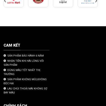
CAM KẾT
SẢN PHẨM BẢO HÀNH 6 NĂM
NHẬN TIỀN KHI HÀI LÒNG VỚI
SẢN PHẨM
DÙNG MÀU TỐT NHẤT THỊ
TRƯỜNG
SẢN PHẦM KHÔNG MÙI,KHÔNG
ĐỘC HẠI
LAU CHÙI THOẢI MÁI KHÔNG SỢ
BAY MÀU
CHÍNH SÁCH