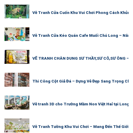
Vẽ Tranh Cửa Cuốn Khu Vui Chơi Phong Cách Khủng
Vẽ Tranh Cửa Kéo Quán Cafe Muối Chú Long – Nân
VẼ TRANH CHÂN DUNG SƯ THẦY,SƯ CÔ,SƯ ÔNG – 
Thi Công Cột Giả Đá – Dựng Vẻ Đẹp Sang Trọng Cho
Vẽ tranh 3D cho Trường Mầm Non Việt Haỉ tại Long 
Vẽ Tranh Tường Khu Vui Chơi – Mang Đến Thế Giới 