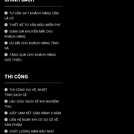
TƯ VẤN 24/7 KHÁCH HÀNG CẦN
LÀ CÓ
THIẾT KẾ TƯ VẤN MẪU MIỄN PHÍ
GIẢM GIÁ KHUYẾN MÃI CHO
KHÁCH HÀNG
ƯU ĐÃI CHO KHÁCH HÀNG TỈNH
XA
TẶNG QUÀ CHO KHÁCH HÀNG
GIỚI THIỆU
THI CÔNG
THI CÔNG VUI VẼ, NHIỆT
TÌNH,SẠCH SẼ
LAU CHÙI SẠCH SẼ KHI NGHIỆM
THU
GIẤY CAM KẾT CẢM HÀNH 6 NĂM
LIÊN HỆ NGAY KHI CÓ SỰ CỐ VỀ
SẢN PHẨM
CHẤT LƯỢNG ĐÀM BẢO NHƯ