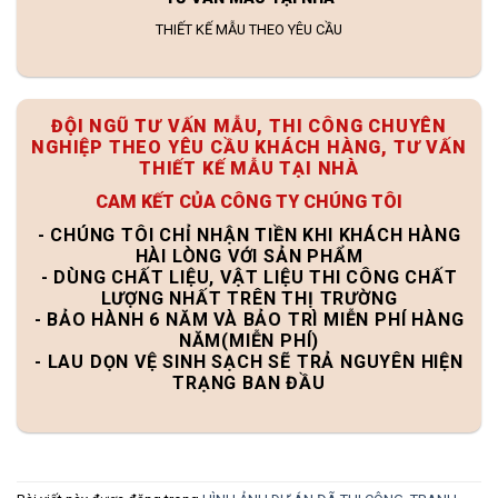
THIẾT KẾ MẪU THEO YÊU CẦU
ĐỘI NGŨ TƯ VẤN MẪU, THI CÔNG CHUYÊN
NGHIỆP THEO YÊU CẦU KHÁCH HÀNG, TƯ VẤN
THIẾT KẾ MẪU TẠI NHÀ
CAM KẾT CỦA CÔNG TY CHÚNG TÔI
- CHÚNG TÔI CHỈ NHẬN TIỀN KHI KHÁCH HÀNG
HÀI LÒNG VỚI SẢN PHẨM
- DÙNG CHẤT LIỆU, VẬT LIỆU THI CÔNG CHẤT
LƯỢNG NHẤT TRÊN THỊ TRƯỜNG
- BẢO HÀNH 6 NĂM VÀ BẢO TRÌ MIỄN PHÍ HÀNG
NĂM(MIỄN PHÍ)
- LAU DỌN VỆ SINH SẠCH SẼ TRẢ NGUYÊN HIỆN
TRẠNG BAN ĐẦU