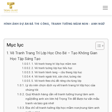
Bỏ
qua
nội
dung
HÌNH ẢNH DỰ ÁN ĐÃ THI CÔNG
,
TRANH TƯỜNG MẦM NON - ANH NGỮ
Mục lục
Vẽ Tranh Trang Trí Lớp Học Cho Bé – Tạo Không Gian
Học Tập Sáng Tạo
1. Vẽ tranh trang trí lớp học mầm non
2. Vẽ tranh tường lớp học tiểu học
3. Vẽ tranh hành lang – cầu thang lớp học
4. Vẽ tranh ngoài trời, sân chơi, tường rào
5. Vẽ tranh theo chủ đề riêng cho từng lớp
Lý do nên chọn dịch vụ vẽ tranh trang trí lớp học của
chúng tôi
Quý Khách hàng cần vẽ tranh tường trung tâm anh
ngữ,tiếng anh xin liên hệ Trọng Tín để được tư vấn mẫu
tranh và báo giá nhé!
Địa chỉ vẽ tranh tường lớp học mầm non,trung tâm anh