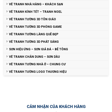
VẼ TRANH NHÀ HÀNG – KHÁCH SẠN
VẼ TRANH KÍNH TẾT – TRANH NOEL
VẼ TRANH TƯỜNG 3D TÔN GIÁO
VẼ TRANH TƯỜNG 3D PHÒNG GAME
VẼ TRANH TƯỜNG LÀNG QUÊ ĐẸP
VẼ TRANH TƯỜNG 3D PHÁT SÁNG
SƠN HIỆU ỨNG – SƠN GIẢ ĐÁ – BÊ TÔNG
VẼ TRANH CHÂN DUNG – SƠN DẦU
VẼ TRANH TƯỜNG NHÀ Ở – CHUNG CƯ
VẼ TRANH TƯỜNG LOGO THƯƠNG HIỆU
CẢM NHẬN CỦA KHÁCH HÀNG