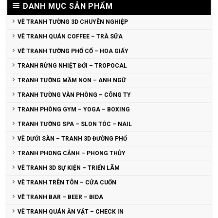
DANH MỤC SẢN PHẨM
VẼ TRANH TƯỜNG 3D CHUYÊN NGHIỆP
VẼ TRANH QUÁN COFFEE – TRÀ SỮA
VẼ TRANH TƯỜNG PHỐ CỔ – HOA GIẤY
TRANH RỪNG NHIỆT ĐỚI – TROPOCAL
TRANH TƯỜNG MẦM NON – ANH NGỮ
TRANH TƯỜNG VĂN PHÒNG – CÔNG TY
TRANH PHÒNG GYM – YOGA – BOXING
TRANH TƯỜNG SPA – SLON TÓC – NAIL
VẼ DƯỚI SÀN – TRANH 3D ĐƯỜNG PHỐ
TRANH PHONG CẢNH – PHONG THỦY
VẼ TRANH 3D SỰ KIỆN – TRIỂN LÃM
VẼ TRANH TRÊN TÔN – CỬA CUỐN
VẼ TRANH BAR – BEER – BIDA
VẼ TRANH QUÁN ĂN VẶT – CHECK IN