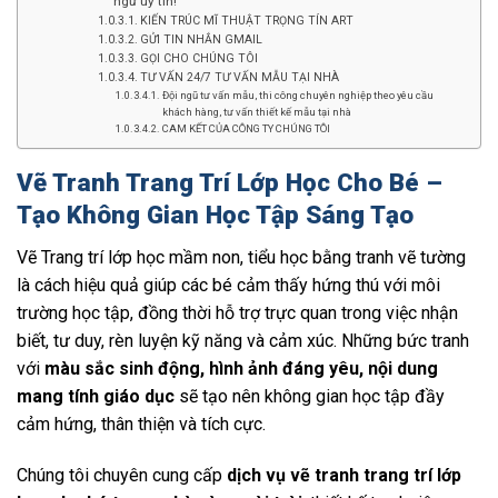
ngữ uy tín!
KIẾN TRÚC MĨ THUẬT TRỌNG TÍN ART
GỬI TIN NHẮN GMAIL
GỌI CHO CHÚNG TÔI
TƯ VẤN 24/7 TƯ VẤN MẪU TẠI NHÀ
Đội ngũ tư vấn mẫu, thi công chuyên nghiệp theo yêu cầu
khách hàng, tư vấn thiết kế mẫu tại nhà
CAM KẾT CỦA CÔNG TY CHÚNG TÔI
Vẽ Tranh Trang Trí Lớp Học Cho Bé –
Tạo Không Gian Học Tập Sáng Tạo
Vẽ Trang trí lớp học mầm non, tiểu học bằng tranh vẽ tường
là cách hiệu quả giúp các bé cảm thấy hứng thú với môi
trường học tập, đồng thời hỗ trợ trực quan trong việc nhận
biết, tư duy, rèn luyện kỹ năng và cảm xúc. Những bức tranh
với
màu sắc sinh động, hình ảnh đáng yêu, nội dung
mang tính giáo dục
sẽ tạo nên không gian học tập đầy
cảm hứng, thân thiện và tích cực.
Chúng tôi chuyên cung cấp
dịch vụ vẽ tranh trang trí lớp