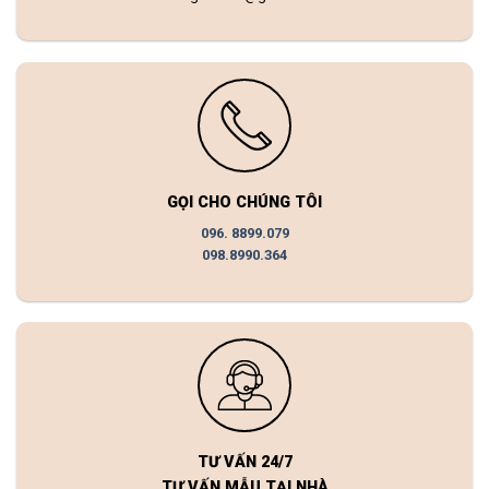
GỌI CHO CHÚNG TÔI
096. 8899.079
098.8990.364
TƯ VẤN 24/7
TƯ VẤN MẪU TẠI NHÀ