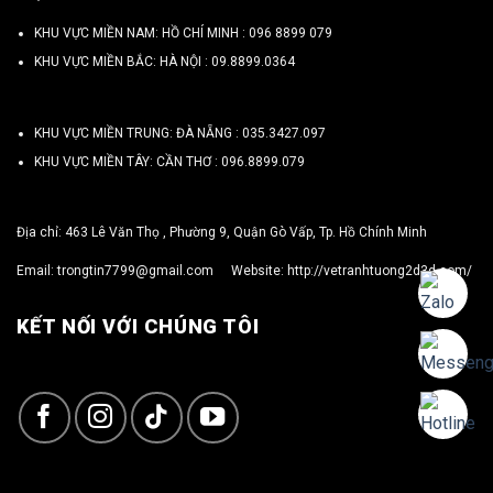
KHU VỰC MIỀN NAM: HỒ CHÍ MINH :
096 8899 079
KHU VỰC MIỀN BẮC: HÀ NỘI :
09.8899.0364
KHU VỰC MIỀN TRUNG: ĐÀ NẴNG :
035.3427.097
KHU VỰC MIỀN TÂY: CẦN THƠ :
096.8899.079
Địa chỉ: 463 Lê Văn Thọ , Phường 9, Quận Gò Vấp, Tp. Hồ Chính Minh
Email:
trongtin7799@gmail.com
Website:
http://vetranhtuong2d3d.com/
KẾT NỐI VỚI CHÚNG TÔI