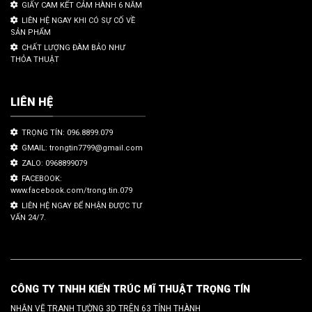
GIẤY CAM KẾT CẢM HÀNH 6 NĂM
LIÊN HỆ NGAY KHI CÓ SỰ CỐ VỀ
SẢN PHẨM
CHẤT LƯỢNG ĐÀM BẢO NHƯ
THỎA THUẬT
LIÊN HỆ
TRỌNG TÍN: 096.8899.079
GMAIL: trongtin7799@gmail.com
ZALO: 0968899079
FACEBOOK:
www.facebook.com/trong.tin.079
LIÊN HỆ NGAY ĐỂ NHẬN ĐƯỢC TƯ
VẤN 24/7.
CÔNG TY TNHH KIẾN TRÚC MĨ THUẬT TRỌNG TÍN
NHẬN VẼ TRANH TƯỜNG 3D TRÊN 63 TỈNH THÀNH