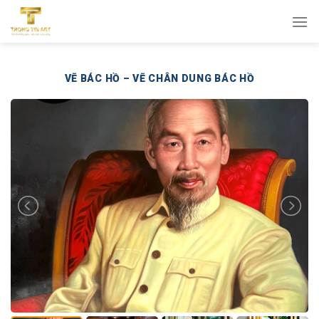
Bỏ
qua
nội
dung
VẼ BÁC HỒ – VẼ CHÂN DUNG BÁC HỒ