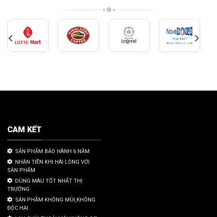
CAM KẾT
SẢN PHẨM BẢO HÀNH 6 NĂM
NHẬN TIỀN KHI HÀI LÒNG VỚI
SẢN PHẨM
DÙNG MÀU TỐT NHẤT THỊ
TRƯỜNG
SẢN PHẦM KHÔNG MÙI,KHÔNG
ĐỘC HẠI