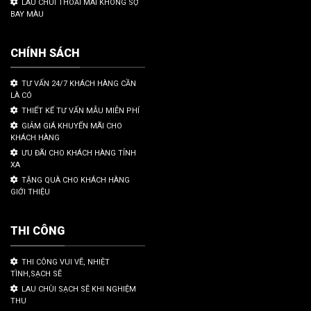
LAU CHÙI THOẢI MÁI KHÔNG SỢ
BAY MÀU
CHÍNH SÁCH
TƯ VẤN 24/7 KHÁCH HÀNG CẦN
LÀ CÓ
THIẾT KẾ TƯ VẤN MẪU MIỄN PHÍ
GIẢM GIÁ KHUYẾN MÃI CHO
KHÁCH HÀNG
ƯU ĐÃI CHO KHÁCH HÀNG TỈNH
XA
TẶNG QUÀ CHO KHÁCH HÀNG
GIỚI THIỆU
THI CÔNG
THI CÔNG VUI VẼ, NHIỆT
TÌNH,SẠCH SẼ
LAU CHÙI SẠCH SẼ KHI NGHIỆM
THU