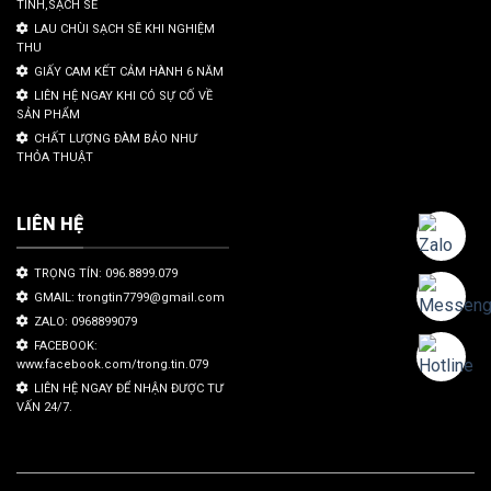
TÌNH,SẠCH SẼ
LAU CHÙI SẠCH SẼ KHI NGHIỆM
THU
GIẤY CAM KẾT CẢM HÀNH 6 NĂM
LIÊN HỆ NGAY KHI CÓ SỰ CỐ VỀ
SẢN PHẨM
CHẤT LƯỢNG ĐÀM BẢO NHƯ
THỎA THUẬT
LIÊN HỆ
TRỌNG TÍN: 096.8899.079
GMAIL: trongtin7799@gmail.com
ZALO: 0968899079
FACEBOOK:
www.facebook.com/trong.tin.079
LIÊN HỆ NGAY ĐỂ NHẬN ĐƯỢC TƯ
VẤN 24/7.