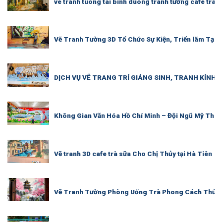
ve tranh tuong tai binh duong tranh tường cafe trà 
Vẽ Tranh Tường 3D Tổ Chức Sự Kiện, Triển lãm Tại 
DỊCH VỤ VẼ TRANG TRÍ GIÁNG SINH, TRANH KÍNH
Không Gian Văn Hóa Hồ Chí Minh – Đội Ngũ Mỹ Thu
Vẽ tranh 3D cafe trà sữa Cho Chị Thủy tại Hà Tiên
Vẽ Tranh Tường Phòng Uống Trà Phong Cách Thủy 