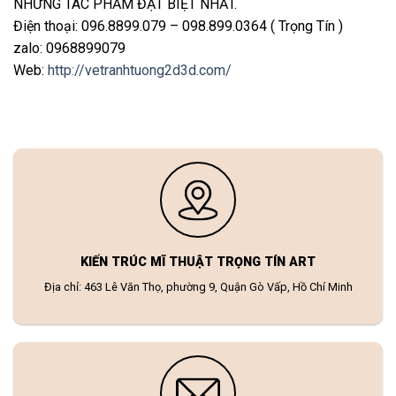
NHỮNG TÁC PHẨM ĐẶT BIỆT NHẤT.
Điện thoại: 096.8899.079 – 098.899.0364 ( Trọng Tín )
zalo: 0968899079
Web:
http://vetranhtuong2d3d.com/
KIẾN TRÚC MĨ THUẬT TRỌNG TÍN ART
Địa chỉ: 463 Lê Văn Thọ, phường 9, Quận Gò Vấp, Hồ Chí Minh