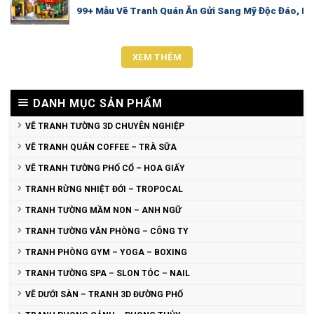
99+ Mẫu Vẽ Tranh Quán Ăn Gửi Sang Mỹ Độc Đáo, B
XEM THÊM
DANH MỤC SẢN PHẨM
VẼ TRANH TƯỜNG 3D CHUYÊN NGHIỆP
VẼ TRANH QUÁN COFFEE – TRÀ SỮA
VẼ TRANH TƯỜNG PHỐ CỔ – HOA GIẤY
TRANH RỪNG NHIỆT ĐỚI – TROPOCAL
TRANH TƯỜNG MẦM NON – ANH NGỮ
TRANH TƯỜNG VĂN PHÒNG – CÔNG TY
TRANH PHÒNG GYM – YOGA – BOXING
TRANH TƯỜNG SPA – SLON TÓC – NAIL
VẼ DƯỚI SÀN – TRANH 3D ĐƯỜNG PHỐ