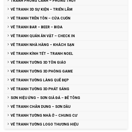
TRANH PHONG CẢNH – PHONG THỦY
VẼ TRANH 3D SỰ KIỆN – TRIỂN LÃM
VẼ TRANH TRÊN TÔN – CỬA CUỐN
VẼ TRANH BAR – BEER – BIDA
VẼ TRANH QUÁN ĂN VẶT – CHECK IN
VẼ TRANH NHÀ HÀNG – KHÁCH SẠN
VẼ TRANH KÍNH TẾT – TRANH NOEL
VẼ TRANH TƯỜNG 3D TÔN GIÁO
VẼ TRANH TƯỜNG 3D PHÒNG GAME
VẼ TRANH TƯỜNG LÀNG QUÊ ĐẸP
VẼ TRANH TƯỜNG 3D PHÁT SÁNG
SƠN HIỆU ỨNG – SƠN GIẢ ĐÁ – BÊ TÔNG
VẼ TRANH CHÂN DUNG – SƠN DẦU
VẼ TRANH TƯỜNG NHÀ Ở – CHUNG CƯ
VẼ TRANH TƯỜNG LOGO THƯƠNG HIỆU