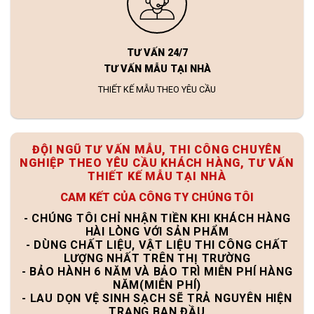
TƯ VẤN 24/7
TƯ VẤN MẪU TẠI NHÀ
THIẾT KẾ MẪU THEO YÊU CẦU
ĐỘI NGŨ TƯ VẤN MẪU, THI CÔNG CHUYÊN
NGHIỆP THEO YÊU CẦU KHÁCH HÀNG, TƯ VẤN
THIẾT KẾ MẪU TẠI NHÀ
CAM KẾT CỦA CÔNG TY CHÚNG TÔI
- CHÚNG TÔI CHỈ NHẬN TIỀN KHI KHÁCH HÀNG
HÀI LÒNG VỚI SẢN PHẨM
- DÙNG CHẤT LIỆU, VẬT LIỆU THI CÔNG CHẤT
LƯỢNG NHẤT TRÊN THỊ TRƯỜNG
- BẢO HÀNH 6 NĂM VÀ BẢO TRÌ MIỄN PHÍ HÀNG
NĂM(MIỄN PHÍ)
- LAU DỌN VỆ SINH SẠCH SẼ TRẢ NGUYÊN HIỆN
TRẠNG BAN ĐẦU