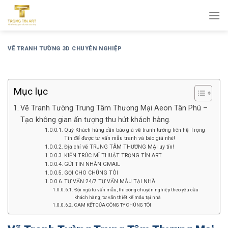
Bỏ
qua
nội
dung
VẼ TRANH TƯỜNG 3D CHUYÊN NGHIỆP
Mục lục
Vẽ Tranh Tường Trung Tâm Thương Mại Aeon Tân Phú –
Tạo không gian ấn tượng thu hút khách hàng.
Quý Khách hàng cần báo giá vẽ tranh tường liên hệ Trọng
Tín để được tư vấn mẫu tranh và báo giá nhé!
Địa chỉ vẽ TRUNG TÂM THƯƠNG MẠI uy tín!
KIẾN TRÚC MĨ THUẬT TRỌNG TÍN ART
GỬI TIN NHẮN GMAIL
GỌI CHO CHÚNG TÔI
TƯ VẤN 24/7 TƯ VẤN MẪU TẠI NHÀ
Đội ngũ tư vấn mẫu, thi công chuyên nghiệp theo yêu cầu
khách hàng, tư vấn thiết kế mẫu tại nhà
CAM KẾT CỦA CÔNG TY CHÚNG TÔI