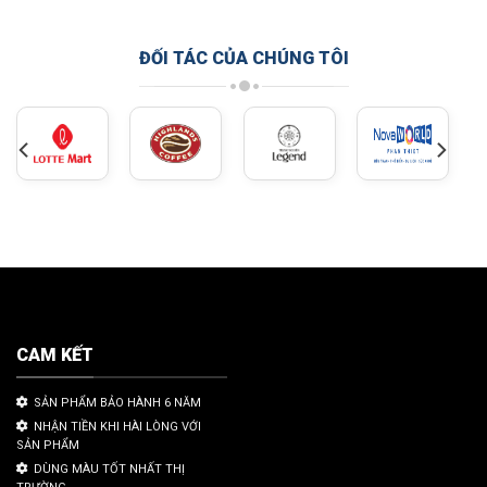
ĐỐI TÁC CỦA CHÚNG TÔI
CAM KẾT
SẢN PHẨM BẢO HÀNH 6 NĂM
NHẬN TIỀN KHI HÀI LÒNG VỚI
SẢN PHẨM
DÙNG MÀU TỐT NHẤT THỊ