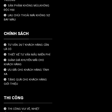
TRƯỜNG
SẢN PHẦM KHÔNG MÙI,KHÔNG
ĐỘC HẠI
LAU CHÙI THOẢI MÁI KHÔNG SỢ
BAY MÀU
CHÍNH SÁCH
TƯ VẤN 24/7 KHÁCH HÀNG CẦN
LÀ CÓ
THIẾT KẾ TƯ VẤN MẪU MIỄN PHÍ
GIẢM GIÁ KHUYẾN MÃI CHO
KHÁCH HÀNG
ƯU ĐÃI CHO KHÁCH HÀNG TỈNH
XA
TẶNG QUÀ CHO KHÁCH HÀNG
GIỚI THIỆU
THI CÔNG
THI CÔNG VUI VẼ, NHIỆT