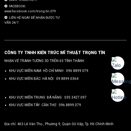
FACEBOOK:
www.facebook.com/trong.tin.079
LIÊN HỆ NGAY ĐỂ NHẬN ĐƯỢC TƯ
VẤN 24/7.
CÔNG TY TNHH KIẾN TRÚC MĨ THUẬT TRỌNG TÍN
NHẬN VẼ TRANH TƯỜNG 3D TRÊN 63 TỈNH THÀNH
KHU VỰC MIỀN NAM: HỒ CHÍ MINH :
096 8899 079
KHU VỰC MIỀN BẮC: HÀ NỘI :
09.8899.0364
KHU VỰC MIỀN TRUNG: ĐÀ NẴNG :
035.3427.097
KHU VỰC MIỀN TÂY: CẦN THƠ :
096.8899.079
Địa chỉ: 463 Lê Văn Thọ , Phường 9, Quận Gò Vấp, Tp. Hồ Chính Minh