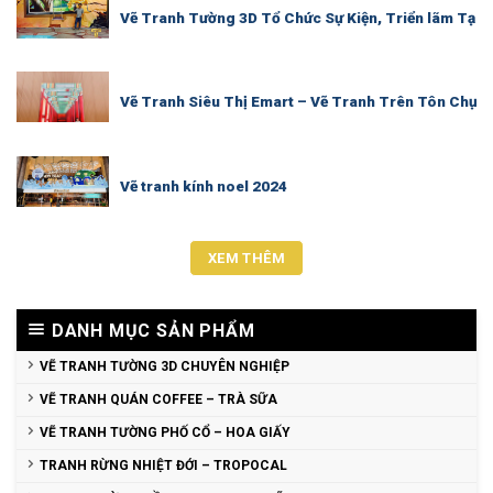
Vẽ Tranh Tường 3D Tổ Chức Sự Kiện, Triển lãm Tại 
Vẽ Tranh Siêu Thị Emart – Vẽ Tranh Trên Tôn Chụp 
Vẽ tranh kính noel 2024
XEM THÊM
DANH MỤC SẢN PHẨM
VẼ TRANH TƯỜNG 3D CHUYÊN NGHIỆP
VẼ TRANH QUÁN COFFEE – TRÀ SỮA
VẼ TRANH TƯỜNG PHỐ CỔ – HOA GIẤY
TRANH RỪNG NHIỆT ĐỚI – TROPOCAL