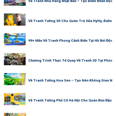
Vẽ Tranh Nhà Hàng Nhật Bản – Tạo Điểm Nhấn Độc 
Vẽ Tranh Tường 3D Cho Quán Trà Sữa HyHy, đường 
99+ Mẫu Vẽ Tranh Phong Cảnh Biển Tại Hồ Bơi Độc 
Chương Trình Thực Tế Quay Vẽ Tranh 3D Tại Phòng
Vẽ Tranh Tường Hoa Sen – Tạo Nên Không Gian Ngh
Vẽ Tranh Tường Phố Cổ Hà Nội Cho Quán Bún Đậu M