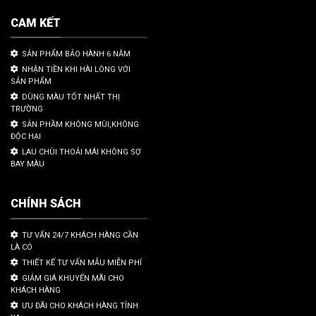
CAM KẾT
SẢN PHẨM BẢO HÀNH 6 NĂM
NHẬN TIỀN KHI HÀI LÒNG VỚI
SẢN PHẨM
DÙNG MÀU TỐT NHẤT THỊ
TRƯỜNG
SẢN PHẦM KHÔNG MÙI,KHÔNG
ĐỘC HẠI
LAU CHÙI THOẢI MÁI KHÔNG SỢ
BAY MÀU
CHÍNH SÁCH
TƯ VẤN 24/7 KHÁCH HÀNG CẦN
LÀ CÓ
THIẾT KẾ TƯ VẤN MẪU MIỄN PHÍ
GIẢM GIÁ KHUYẾN MÃI CHO
KHÁCH HÀNG
ƯU ĐÃI CHO KHÁCH HÀNG TỈNH