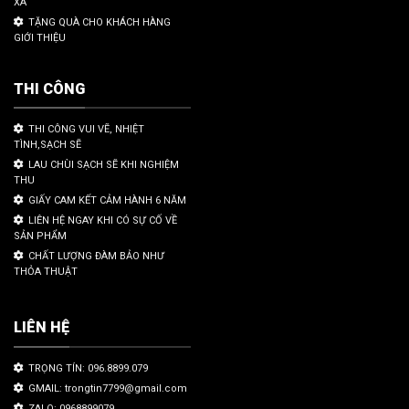
XA
TẶNG QUÀ CHO KHÁCH HÀNG
GIỚI THIỆU
THI CÔNG
THI CÔNG VUI VẼ, NHIỆT
TÌNH,SẠCH SẼ
LAU CHÙI SẠCH SẼ KHI NGHIỆM
THU
GIẤY CAM KẾT CẢM HÀNH 6 NĂM
LIÊN HỆ NGAY KHI CÓ SỰ CỐ VỀ
SẢN PHẨM
CHẤT LƯỢNG ĐÀM BẢO NHƯ
THỎA THUẬT
LIÊN HỆ
TRỌNG TÍN: 096.8899.079
GMAIL: trongtin7799@gmail.com
ZALO: 0968899079