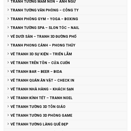
TRANH TƯỜNG MẦM NON – ANH NGỮ
TRANH TƯỜNG VĂN PHÒNG – CÔNG TY
TRANH PHÒNG GYM – YOGA – BOXING
TRANH TƯỜNG SPA – SLON TÓC – NAIL
VẼ DƯỚI SÀN – TRANH 3D ĐƯỜNG PHỐ
TRANH PHONG CẢNH – PHONG THỦY
VẼ TRANH 3D SỰ KIỆN – TRIỂN LÃM
VẼ TRANH TRÊN TÔN – CỬA CUỐN
VẼ TRANH BAR – BEER – BIDA
VẼ TRANH QUÁN ĂN VẶT – CHECK IN
VẼ TRANH NHÀ HÀNG – KHÁCH SẠN
VẼ TRANH KÍNH TẾT – TRANH NOEL
VẼ TRANH TƯỜNG 3D TÔN GIÁO
VẼ TRANH TƯỜNG 3D PHÒNG GAME
VẼ TRANH TƯỜNG LÀNG QUÊ ĐẸP