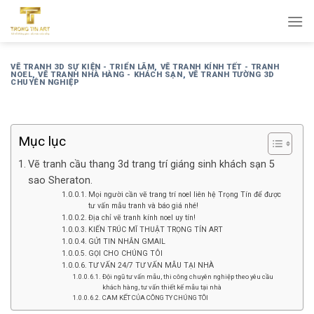
Bỏ
qua
nội
dung
VẼ TRANH 3D SỰ KIỆN - TRIỂN LÃM
,
VẼ TRANH KÍNH TẾT - TRANH
NOEL
,
VẼ TRANH NHÀ HÀNG - KHÁCH SẠN
,
VẼ TRANH TƯỜNG 3D
CHUYÊN NGHIỆP
Mục lục
Vẽ tranh cầu thang 3d trang trí giáng sinh khách sạn 5
sao Sheraton.
Mọi người cần vẽ trang trí noel liên hệ Trọng Tín để được
tư vấn mẫu tranh và báo giá nhé!
Địa chỉ vẽ tranh kính noel uy tín!
KIẾN TRÚC MĨ THUẬT TRỌNG TÍN ART
GỬI TIN NHẮN GMAIL
GỌI CHO CHÚNG TÔI
TƯ VẤN 24/7 TƯ VẤN MẪU TẠI NHÀ
Đội ngũ tư vấn mẫu, thi công chuyên nghiệp theo yêu cầu
khách hàng, tư vấn thiết kế mẫu tại nhà
CAM KẾT CỦA CÔNG TY CHÚNG TÔI