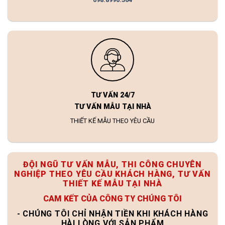
TƯ VẤN 24/7
TƯ VẤN MẪU TẠI NHÀ
THIẾT KẾ MẪU THEO YÊU CẦU
ĐỘI NGŨ TƯ VẤN MẪU, THI CÔNG CHUYÊN
NGHIỆP THEO YÊU CẦU KHÁCH HÀNG, TƯ VẤN
THIẾT KẾ MẪU TẠI NHÀ
CAM KẾT CỦA CÔNG TY CHÚNG TÔI
- CHÚNG TÔI CHỈ NHẬN TIỀN KHI KHÁCH HÀNG
HÀI LÒNG VỚI SẢN PHẨM