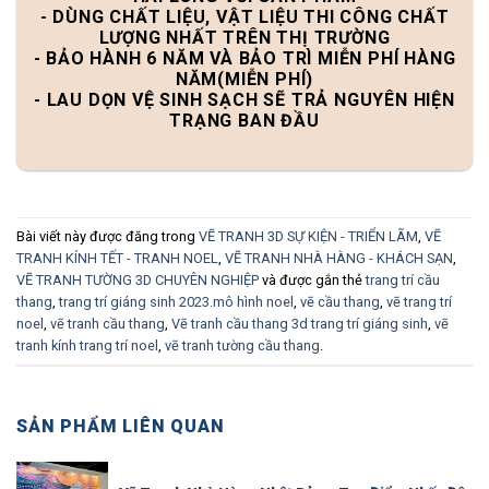
- DÙNG CHẤT LIỆU, VẬT LIỆU THI CÔNG CHẤT
LƯỢNG NHẤT TRÊN THỊ TRƯỜNG
- BẢO HÀNH 6 NĂM VÀ BẢO TRÌ MIỄN PHÍ HÀNG
NĂM(MIỄN PHÍ)
- LAU DỌN VỆ SINH SẠCH SẼ TRẢ NGUYÊN HIỆN
TRẠNG BAN ĐẦU
Bài viết này được đăng trong
VẼ TRANH 3D SỰ KIỆN - TRIỂN LÃM
,
VẼ
TRANH KÍNH TẾT - TRANH NOEL
,
VẼ TRANH NHÀ HÀNG - KHÁCH SẠN
,
VẼ TRANH TƯỜNG 3D CHUYÊN NGHIỆP
và được gắn thẻ
trang trí cầu
thang
,
trang trí giáng sinh 2023.mô hình noel
,
vẽ cầu thang
,
vẽ trang trí
noel
,
vẽ tranh cầu thang
,
Vẽ tranh cầu thang 3d trang trí giáng sinh
,
vẽ
tranh kính trang trí noel
,
vẽ tranh tường cầu thang
.
SẢN PHẨM LIÊN QUAN