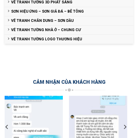
VẼ TRANH TƯỜNG 3D PHÁT SÁNG
SƠN HIỆU ỨNG – SƠN GIẢ ĐÁ – BÊ TÔNG
VẼ TRANH CHÂN DUNG – SƠN DẦU
VẼ TRANH TƯỜNG NHÀ Ở – CHUNG CƯ
VẼ TRANH TƯỜNG LOGO THƯƠNG HIỆU
CẢM NHẬN CỦA KHÁCH HÀNG