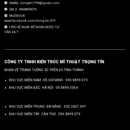
GMAIL: trongtin7799@gmail.com
ZALO: 0968899079
FACEBOOK:
www.facebook.com/trong.tin.079
LIÊN HỆ NGAY ĐỂ NHẬN ĐƯỢC TƯ
VẤN 24/7.
CÔNG TY TNHH KIẾN TRÚC MĨ THUẬT TRỌNG TÍN
NHẬN VẼ TRANH TƯỜNG 3D TRÊN 63 TỈNH THÀNH
KHU VỰC MIỀN NAM: HỒ CHÍ MINH :
096 8899 079
KHU VỰC MIỀN BẮC: HÀ NỘI :
09.8899.0364
KHU VỰC MIỀN TRUNG: ĐÀ NẴNG :
035.3427.097
KHU VỰC MIỀN TÂY: CẦN THƠ :
096.8899.079