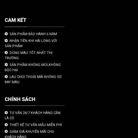
CAM KẾT
SẢN PHẨM BẢO HÀNH 6 NĂM
NHẬN TIỀN KHI HÀI LÒNG VỚI
SẢN PHẨM
DÙNG MÀU TỐT NHẤT THỊ
TRƯỜNG
SẢN PHẦM KHÔNG MÙI,KHÔNG
ĐỘC HẠI
LAU CHÙI THOẢI MÁI KHÔNG SỢ
BAY MÀU
CHÍNH SÁCH
TƯ VẤN 24/7 KHÁCH HÀNG CẦN
LÀ CÓ
THIẾT KẾ TƯ VẤN MẪU MIỄN PHÍ
GIẢM GIÁ KHUYẾN MÃI CHO
KHÁCH HÀNG