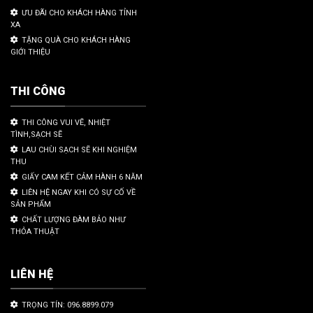
ƯU ĐÃI CHO KHÁCH HÀNG TỈNH
XA
TẶNG QUÀ CHO KHÁCH HÀNG
GIỚI THIỆU
THI CÔNG
THI CÔNG VUI VẼ, NHIỆT
TÌNH,SẠCH SẼ
LAU CHÙI SẠCH SẼ KHI NGHIỆM
THU
GIẤY CAM KẾT CẢM HÀNH 6 NĂM
LIÊN HỆ NGAY KHI CÓ SỰ CỐ VỀ
SẢN PHẨM
CHẤT LƯỢNG ĐÀM BẢO NHƯ
THỎA THUẬT
LIÊN HỆ
TRỌNG TÍN: 096.8899.079