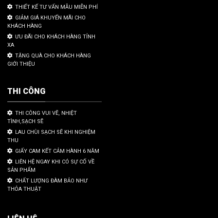
THIẾT KẾ TƯ VẤN MẪU MIỄN PHÍ
GIẢM GIÁ KHUYẾN MÃI CHO
KHÁCH HÀNG
ƯU ĐÃI CHO KHÁCH HÀNG TỈNH
XA
TẶNG QUÀ CHO KHÁCH HÀNG
GIỚI THIỆU
THI CÔNG
THI CÔNG VUI VẼ, NHIỆT
TÌNH,SẠCH SẼ
LAU CHÙI SẠCH SẼ KHI NGHIỆM
THU
GIẤY CAM KẾT CẢM HÀNH 6 NĂM
LIÊN HỆ NGAY KHI CÓ SỰ CỐ VỀ
SẢN PHẨM
CHẤT LƯỢNG ĐÀM BẢO NHƯ
THỎA THUẬT