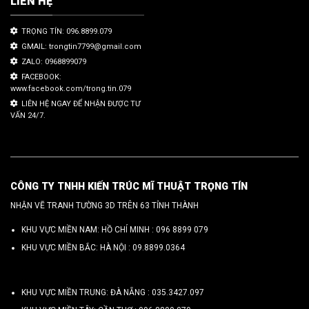
LIÊN HỆ
TRỌNG TÍN: 096.8899.079
GMAIL: trongtin7799@gmail.com
ZALO: 0968899079
FACEBOOK:
www.facebook.com/trong.tin.079
LIÊN HỆ NGAY ĐỂ NHẬN ĐƯỢC TƯ
VẤN 24/7.
CÔNG TY TNHH KIẾN TRÚC MĨ THUẬT TRỌNG TÍN
NHẬN VẼ TRANH TƯỜNG 3D TRÊN 63 TỈNH THÀNH
KHU VỰC MIỀN NAM: HỒ CHÍ MINH :
096 8899 079
KHU VỰC MIỀN BẮC: HÀ NỘI :
09.8899.0364
KHU VỰC MIỀN TRUNG: ĐÀ NẴNG :
035.3427.097