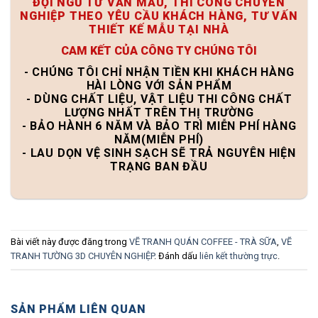
ĐỘI NGŨ TƯ VẤN MẪU, THI CÔNG CHUYÊN
NGHIỆP THEO YÊU CẦU KHÁCH HÀNG, TƯ VẤN
THIẾT KẾ MẪU TẠI NHÀ
CAM KẾT CỦA CÔNG TY CHÚNG TÔI
- CHÚNG TÔI CHỈ NHẬN TIỀN KHI KHÁCH HÀNG
HÀI LÒNG VỚI SẢN PHẨM
- DÙNG CHẤT LIỆU, VẬT LIỆU THI CÔNG CHẤT
LƯỢNG NHẤT TRÊN THỊ TRƯỜNG
- BẢO HÀNH 6 NĂM VÀ BẢO TRÌ MIỄN PHÍ HÀNG
NĂM(MIỄN PHÍ)
- LAU DỌN VỆ SINH SẠCH SẼ TRẢ NGUYÊN HIỆN
TRẠNG BAN ĐẦU
Bài viết này được đăng trong
VẼ TRANH QUÁN COFFEE - TRÀ SỮA
,
VẼ
TRANH TƯỜNG 3D CHUYÊN NGHIỆP
. Đánh dấu
liên kết thường trực
.
SẢN PHẨM LIÊN QUAN