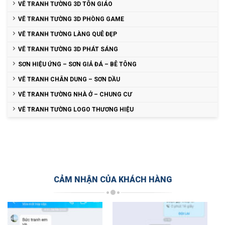
VẼ TRANH TƯỜNG 3D TÔN GIÁO
VẼ TRANH TƯỜNG 3D PHÒNG GAME
VẼ TRANH TƯỜNG LÀNG QUÊ ĐẸP
VẼ TRANH TƯỜNG 3D PHÁT SÁNG
SƠN HIỆU ỨNG – SƠN GIẢ ĐÁ – BÊ TÔNG
VẼ TRANH CHÂN DUNG – SƠN DẦU
VẼ TRANH TƯỜNG NHÀ Ở – CHUNG CƯ
VẼ TRANH TƯỜNG LOGO THƯƠNG HIỆU
CẢM NHẬN CỦA KHÁCH HÀNG