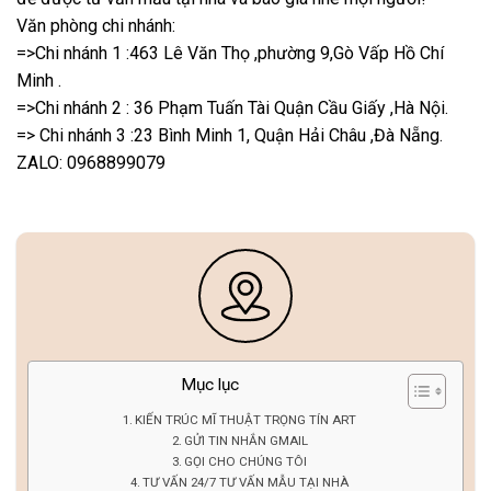
Văn phòng chi nhánh:
=>Chi nhánh 1 :463 Lê Văn Thọ ,phường 9,Gò Vấp Hồ Chí
Minh .
=>Chi nhánh 2 : 36 Phạm Tuấn Tài Quận Cầu Giấy ,Hà Nội.
=> Chi nhánh 3 :23 Bình Minh 1, Quận Hải Châu ,Đà Nẵng.
ZALO: 0968899079
Mục lục
KIẾN TRÚC MĨ THUẬT TRỌNG TÍN ART
GỬI TIN NHẮN GMAIL
GỌI CHO CHÚNG TÔI
TƯ VẤN 24/7 TƯ VẤN MẪU TẠI NHÀ