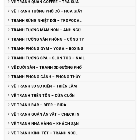
VẼ TRANH QUÁN COFFEE – TRÀ SỮA
VẼ TRANH TƯỜNG PHỐ CỔ – HOA GIẤY
TRANH RỪNG NHIỆT ĐỚI – TROPOCAL
TRANH TƯỜNG MẦM NON – ANH NGỮ
TRANH TƯỜNG VĂN PHÒNG – CÔNG TY
TRANH PHÒNG GYM – YOGA – BOXING
TRANH TƯỜNG SPA – SLON TÓC – NAIL
VẼ DƯỚI SÀN – TRANH 3D ĐƯỜNG PHỐ
TRANH PHONG CẢNH – PHONG THỦY
VẼ TRANH 3D SỰ KIỆN – TRIỂN LÃM
VẼ TRANH TRÊN TÔN – CỬA CUỐN
VẼ TRANH BAR – BEER – BIDA
VẼ TRANH QUÁN ĂN VẶT – CHECK IN
VẼ TRANH NHÀ HÀNG – KHÁCH SẠN
VẼ TRANH KÍNH TẾT – TRANH NOEL