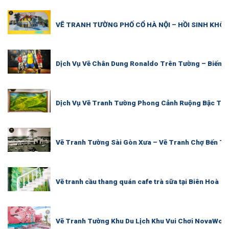
VẼ TRANH TƯỜNG PHỐ CỔ HÀ NỘI – HỒI SINH KHÔ
Dịch Vụ Vẽ Chân Dung Ronaldo Trên Tường – Biến K
Dịch Vụ Vẽ Tranh Tường Phong Cảnh Ruộng Bậc Tha
Vẽ Tranh Tường Sài Gòn Xưa – Vẽ Tranh Chợ Bến Th
Vẽ tranh cầu thang quán cafe trà sữa tại Biên Hoà
Vẽ Tranh Tường Khu Du Lịch Khu Vui Chơi NovaWorl