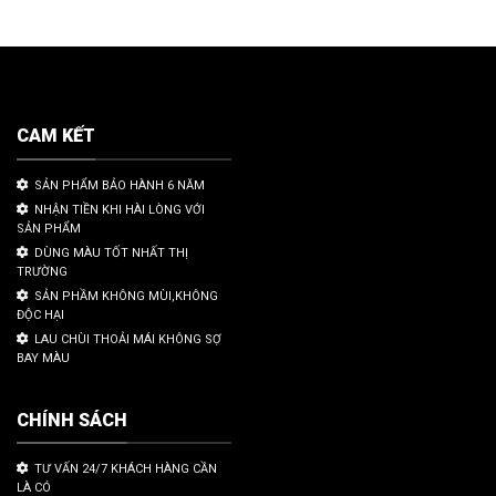
CAM KẾT
SẢN PHẨM BẢO HÀNH 6 NĂM
NHẬN TIỀN KHI HÀI LÒNG VỚI
SẢN PHẨM
DÙNG MÀU TỐT NHẤT THỊ
TRƯỜNG
SẢN PHẦM KHÔNG MÙI,KHÔNG
ĐỘC HẠI
LAU CHÙI THOẢI MÁI KHÔNG SỢ
BAY MÀU
CHÍNH SÁCH
TƯ VẤN 24/7 KHÁCH HÀNG CẦN
LÀ CÓ