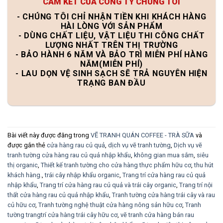
CAM KẾT CỦA CÔNG TY CHÚNG TÔI
- CHÚNG TÔI CHỈ NHẬN TIỀN KHI KHÁCH HÀNG
HÀI LÒNG VỚI SẢN PHẨM
- DÙNG CHẤT LIỆU, VẬT LIỆU THI CÔNG CHẤT
LƯỢNG NHẤT TRÊN THỊ TRƯỜNG
- BẢO HÀNH 6 NĂM VÀ BẢO TRÌ MIỄN PHÍ HÀNG
NĂM(MIỄN PHÍ)
- LAU DỌN VỆ SINH SẠCH SẼ TRẢ NGUYÊN HIỆN
TRẠNG BAN ĐẦU
Bài viết này được đăng trong
VẼ TRANH QUÁN COFFEE - TRÀ SỮA
và
được gắn thẻ
cửa hàng rau củ quả
,
dịch vụ vẽ tranh tường
,
Dịch vụ vẽ
tranh tường cửa hàng rau củ quả nhập khẩu
,
không gian mua sắm
,
siêu
thị organic
,
Thiết kế tranh tường cho cửa hàng thực phẩm hữu cơ
,
thu hút
khách hàng.
,
trái cây nhập khẩu organic
,
Trang trí cửa hàng rau củ quả
nhập khẩu
,
Trang trí cửa hàng rau củ quả và trái cây organic
,
Trang trí nội
thất cửa hàng rau củ quả nhập khẩu
,
Tranh tường cửa hàng trái cây và rau
củ hữu cơ
,
Tranh tường nghệ thuật cửa hàng nông sản hữu cơ
,
Tranh
tường trangtrí cửa hàng trái cây hữu cơ
,
vẽ tranh cửa hàng bán rau