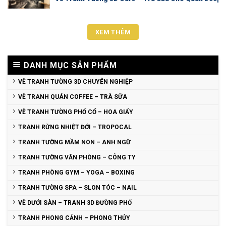
XEM THÊM
DANH MỤC SẢN PHẨM
VẼ TRANH TƯỜNG 3D CHUYÊN NGHIỆP
VẼ TRANH QUÁN COFFEE – TRÀ SỮA
VẼ TRANH TƯỜNG PHỐ CỔ – HOA GIẤY
TRANH RỪNG NHIỆT ĐỚI – TROPOCAL
TRANH TƯỜNG MẦM NON – ANH NGỮ
TRANH TƯỜNG VĂN PHÒNG – CÔNG TY
TRANH PHÒNG GYM – YOGA – BOXING
TRANH TƯỜNG SPA – SLON TÓC – NAIL
VẼ DƯỚI SÀN – TRANH 3D ĐƯỜNG PHỐ
TRANH PHONG CẢNH – PHONG THỦY