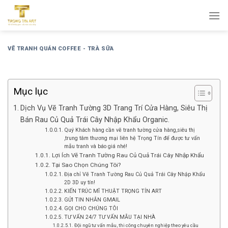
Bỏ
qua
nội
dung
VẼ TRANH QUÁN COFFEE - TRÀ SỮA
Mục lục
Dịch Vụ Vẽ Tranh Tường 3D Trang Trí Cửa Hàng, Siêu Thị
Bán Rau Củ Quả Trái Cây Nhập Khẩu Organic.
Quý Khách hàng cần vẽ tranh tường cửa hàng,siêu thị
,trung tâm thương mại liên hệ Trọng Tín để được tư vấn
mẫu tranh và báo giá nhé!
Lợi Ích Vẽ Tranh Tường Rau Củ Quả Trái Cây Nhập Khẩu
Tại Sao Chọn Chúng Tôi?
Địa chỉ Vẽ Tranh Tường Rau Củ Quả Trái Cây Nhập Khẩu
2D 3D uy tín!
KIẾN TRÚC MĨ THUẬT TRỌNG TÍN ART
GỬI TIN NHẮN GMAIL
GỌI CHO CHÚNG TÔI
TƯ VẤN 24/7 TƯ VẤN MẪU TẠI NHÀ
Đội ngũ tư vấn mẫu, thi công chuyên nghiệp theo yêu cầu