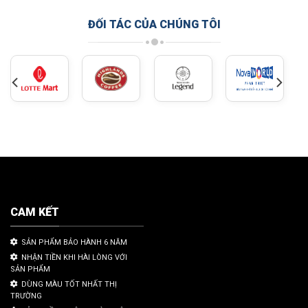
ĐỐI TÁC CỦA CHÚNG TÔI
CAM KẾT
SẢN PHẨM BẢO HÀNH 6 NĂM
NHẬN TIỀN KHI HÀI LÒNG VỚI
SẢN PHẨM
DÙNG MÀU TỐT NHẤT THỊ
TRƯỜNG