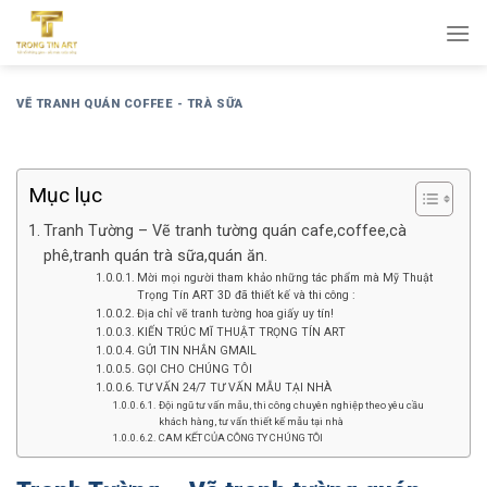
Bỏ
qua
nội
dung
VẼ TRANH QUÁN COFFEE - TRÀ SỮA
Mục lục
Tranh Tường – Vẽ tranh tường quán cafe,coffee,cà
phê,tranh quán trà sữa,quán ăn.
Mời mọi người tham khảo những tác phẩm mà Mỹ Thuật
Trọng Tín ART 3D đã thiết kế và thi công :
Địa chỉ vẽ tranh tường hoa giấy uy tín!
KIẾN TRÚC MĨ THUẬT TRỌNG TÍN ART
GỬI TIN NHẮN GMAIL
GỌI CHO CHÚNG TÔI
TƯ VẤN 24/7 TƯ VẤN MẪU TẠI NHÀ
Đội ngũ tư vấn mẫu, thi công chuyên nghiệp theo yêu cầu
khách hàng, tư vấn thiết kế mẫu tại nhà
CAM KẾT CỦA CÔNG TY CHÚNG TÔI