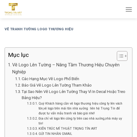
Bỏ
qua
nội
dung
VẼ TRANH TƯỜNG LOGO THƯƠNG HIỆU
Mục lục
Vẽ Logo Lên Tường – Nâng Tầm Thương Hiệu Chuyên
Nghiệp
Các Hạng Mục Vẽ Logo Phổ Biến
Báo Giá Vẽ Logo Lên Tường Tham Khảo
Tại Sao Nên Vẽ Logo Lên Tường Thay Vì In Decal Hoặc Treo
Bảng Hiệu?
Quý Khách hàng cần vẽ logo thương hiệu công ty lên vách
tôn,vẽ logo trên mái tôn nhà xưởng liên hệ Trọng Tín để
được tư vấn mẫu tranh và báo giá nhé!
Địa chỉ vẽ logo tên công ty trên cao nhà xưởng,nhà máy uy
tín!
KIẾN TRÚC MĨ THUẬT TRỌNG TÍN ART
GỬI TIN NHẮN GMAIL