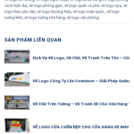
cách hiện đại
,
vẽ logo phòng gym
,
vẽ logo quán cà phê
,
vẽ logo spa
,
vẽ
logo theo yêu cầu
,
vẽ logo thương hiệu
,
vẽ logo toàn quốc.
,
vẽ logo
tường kính
,
vẽ logo tường nhà hàng
,
vẽ logo văn phòng
.
SẢN PHẨM LIÊN QUAN
Dịch Vụ Vẽ Logo, Vẽ Chữ, Vẽ Tranh Trên Tôn – Cửa
Vẽ Logo Công Ty Lên Container – Giải Pháp Quảng 
Vẽ Chữ Trên Tường – Vẽ Tranh 2D Cho Cửa Hàng Th
VẼ LOGO CỬA CUỐN ĐẸP CHO CỬA HÀNG XE MÁY – 