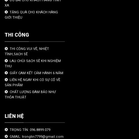
ƯU ĐÃI CHO KHÁCH HÀNG TỈNH
XA
TẶNG QUÀ CHO KHÁCH HÀNG
GIỚI THIỆU
THI CÔNG
THI CÔNG VUI VẼ, NHIỆT
TÌNH,SẠCH SẼ
LAU CHÙI SẠCH SẼ KHI NGHIỆM
THU
GIẤY CAM KẾT CẢM HÀNH 6 NĂM
LIÊN HỆ NGAY KHI CÓ SỰ CỐ VỀ
SẢN PHẨM
CHẤT LƯỢNG ĐÀM BẢO NHƯ
THỎA THUẬT
LIÊN HỆ
TRỌNG TÍN: 096.8899.079
GMAIL: trongtin7799@gmail.com