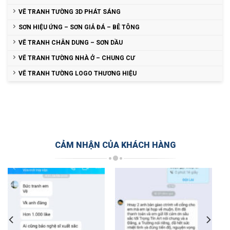
VẼ TRANH TƯỜNG 3D PHÁT SÁNG
SƠN HIỆU ỨNG – SƠN GIẢ ĐÁ – BÊ TÔNG
VẼ TRANH CHÂN DUNG – SƠN DẦU
VẼ TRANH TƯỜNG NHÀ Ở – CHUNG CƯ
VẼ TRANH TƯỜNG LOGO THƯƠNG HIỆU
CẢM NHẬN CỦA KHÁCH HÀNG