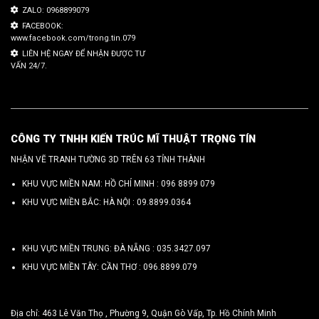
ZALO: 0968899079
FACEBOOK:
www.facebook.com/trong.tin.079
LIÊN HỆ NGAY ĐỂ NHẬN ĐƯỢC TƯ
VẤN 24/7.
CÔNG TY TNHH KIẾN TRÚC MĨ THUẬT TRỌNG TÍN
NHẬN VẼ TRANH TƯỜNG 3D TRÊN 63 TỈNH THÀNH
KHU VỰC MIỀN NAM: HỒ CHÍ MINH :
096 8899 079
KHU VỰC MIỀN BẮC: HÀ NỘI :
09.8899.0364
KHU VỰC MIỀN TRUNG: ĐÀ NẴNG :
035.3427.097
KHU VỰC MIỀN TÂY: CẦN THƠ :
096.8899.079
Địa chỉ: 463 Lê Văn Thọ , Phường 9, Quận Gò Vấp, Tp. Hồ Chính Minh