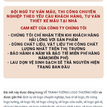
ĐỘI NGŨ TƯ VẤN MẪU, THI CÔNG CHUYÊN
NGHIỆP THEO YÊU CẦU KHÁCH HÀNG, TƯ VẤN
THIẾT KẾ MẪU TẠI NHÀ
CAM KẾT CỦA CÔNG TY CHÚNG TÔI
- CHÚNG TÔI CHỈ NHẬN TIỀN KHI KHÁCH HÀNG
HÀI LÒNG VỚI SẢN PHẨM
- DÙNG CHẤT LIỆU, VẬT LIỆU THI CÔNG CHẤT
LƯỢNG NHẤT TRÊN THỊ TRƯỜNG
- BẢO HÀNH 6 NĂM VÀ BẢO TRÌ MIỄN PHÍ HÀNG
NĂM(MIỄN PHÍ)
- LAU DỌN VỆ SINH SẠCH SẼ TRẢ NGUYÊN HIỆN
TRẠNG BAN ĐẦU
Bài viết này được đăng trong
VẼ TRANH TƯỜNG LOGO THƯƠNG HIỆU
và
được gắn thẻ
dịch vụ vẽ logo chuyên nghiệp
,
họa sĩ vẽ logo
,
thi công
logo tường
,
vẽ logo 3D
,
vẽ logo công ty
,
vẽ logo cửa cuốn
,
vẽ logo giá rẻ
,
vẽ logo lên tường
,
vẽ logo nghệ thuật
,
vẽ logo phát sáng
,
vẽ logo phong