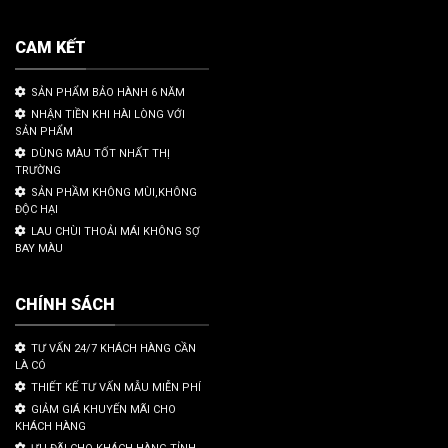
CAM KẾT
SẢN PHẨM BẢO HÀNH 6 NĂM
NHẬN TIỀN KHI HÀI LÒNG VỚI
SẢN PHẨM
DÙNG MÀU TỐT NHẤT THỊ
TRƯỜNG
SẢN PHẦM KHÔNG MÙI,KHÔNG
ĐỘC HẠI
LAU CHÙI THOẢI MÁI KHÔNG SỢ
BAY MÀU
CHÍNH SÁCH
TƯ VẤN 24/7 KHÁCH HÀNG CẦN
LÀ CÓ
THIẾT KẾ TƯ VẤN MẪU MIỄN PHÍ
GIẢM GIÁ KHUYẾN MÃI CHO
KHÁCH HÀNG