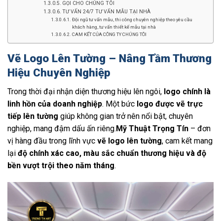
GỌI CHO CHÚNG TÔI
TƯ VẤN 24/7 TƯ VẤN MẪU TẠI NHÀ
Đội ngũ tư vấn mẫu, thi công chuyên nghiệp theo yêu cầu
khách hàng, tư vấn thiết kế mẫu tại nhà
CAM KẾT CỦA CÔNG TY CHÚNG TÔI
Vẽ Logo Lên Tường – Nâng Tầm Thương
Hiệu Chuyên Nghiệp
Trong thời đại nhận diện thương hiệu lên ngôi,
logo chính là
linh hồn của doanh nghiệp
. Một bức
logo được vẽ trực
tiếp lên tường
giúp không gian trở nên nổi bật, chuyên
nghiệp, mang đậm dấu ấn riêng.
Mỹ Thuật Trọng Tín
– đơn
vị hàng đầu trong lĩnh vực
vẽ logo lên tường
, cam kết mang
lại
độ chính xác cao, màu sắc chuẩn thương hiệu và độ
bền vượt trội theo năm tháng
.