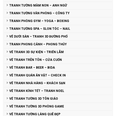
TRANH TƯỜNG MẦM NON – ANH NGỮ
TRANH TƯỜNG VĂN PHÒNG – CÔNG TY
TRANH PHÒNG GYM – YOGA – BOXING
TRANH TƯỜNG SPA – SLON TÓC – NAIL
VẼ DƯỚI SÀN – TRANH 3D ĐƯỜNG PHỐ
TRANH PHONG CẢNH – PHONG THỦY
VẼ TRANH 3D SỰ KIỆN – TRIỂN LÃM
VẼ TRANH TRÊN TÔN – CỬA CUỐN
VẼ TRANH BAR – BEER – BIDA
VẼ TRANH QUÁN ĂN VẶT – CHECK IN
VẼ TRANH NHÀ HÀNG – KHÁCH SẠN
VẼ TRANH KÍNH TẾT – TRANH NOEL
VẼ TRANH TƯỜNG 3D TÔN GIÁO
VẼ TRANH TƯỜNG 3D PHÒNG GAME
VẼ TRANH TƯỜNG LÀNG QUÊ ĐẸP