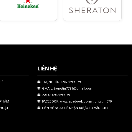
LIÊN HỆ
SẼ
TRỌNG TÍN: 096.8899.079
GMAIL: trongtin7799@gmail.com
ZALO: 0968899079
N PHẨM
FACEBOOK: www.facebook.com/trong.tin.079
THUẬT
LIÊN HỆ NGAY ĐỂ NHẬN ĐƯỢC TƯ VẤN 24/7.