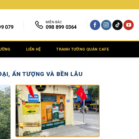
MIỀN BẮC
99 079
098 899 0364
TƯỜNG
LIÊN HỆ
TRANH TƯỜNG QUÁN CAFE
ĐẠI, ẤN TƯỢNG VÀ BỀN LÂU