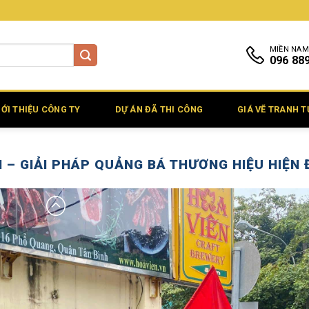
MIỀN NAM
096 88
IỚI THIỆU CÔNG TY
DỰ ÁN ĐÃ THI CÔNG
GIÁ VẼ TRANH 
– GIẢI PHÁP QUẢNG BÁ THƯƠNG HIỆU HIỆN 