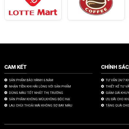
CAM KẾT
CHÍNH SÁ
SẢN PHẨM BẢO HÀNH 6 NĂM
TƯ VẤN 24/7 K
NHẬN TIỀN KHI HÀI LÒNG VỚI SẢN PHẨM
THIẾT KẾ TƯ V
DÙNG MÀU TỐT NHẤT THỊ TRƯỜNG
GIẢM GIÁ KHU
SẢN PHẦM KHÔNG MÙI,KHÔNG ĐỘC HẠI
ƯU ĐÃI CHO K
LAU CHÙI THOẢI MÁI KHÔNG SỢ BAY MÀU
TẶNG QUÀ CHO