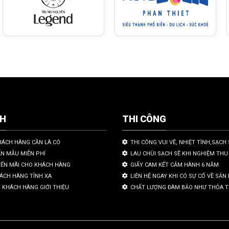
CH
THI CÔNG
HÁCH HÀNG CẦN LÀ CÓ
THI CÔNG VUI VẼ, NHIỆT TÌNH,SẠCH 
ẤN MẪU MIỄN PHÍ
LAU CHÙI SẠCH SẼ KHI NGHIỆM THU
YẾN MÃI CHO KHÁCH HÀNG
GIẤY CAM KẾT CẢM HÀNH 6 NĂM
HÁCH HÀNG TỈNH XA
LIÊN HỆ NGAY KHI CÓ SỰ CỐ VỀ SẢ
 KHÁCH HÀNG GIỚI THIỆU
CHẤT LƯỢNG ĐÀM BẢO NHƯ THỎA 