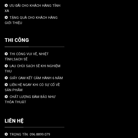
ƯU ĐÃI CHO KHÁCH HÀNG TỈNH
XA
TẶNG QUÀ CHO KHÁCH HÀNG
GIỚI THIỆU
THI CÔNG
THI CÔNG VUI VẼ, NHIỆT
TÌNH,SẠCH SẼ
LAU CHÙI SẠCH SẼ KHI NGHIỆM
THU
GIẤY CAM KẾT CẢM HÀNH 6 NĂM
LIÊN HỆ NGAY KHI CÓ SỰ CỐ VỀ
SẢN PHẨM
CHẤT LƯỢNG ĐÀM BẢO NHƯ
THỎA THUẬT
LIÊN HỆ
TRỌNG TÍN: 096.8899.079