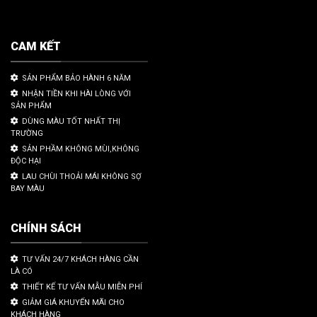
CAM KẾT
SẢN PHẨM BẢO HÀNH 6 NĂM
NHẬN TIỀN KHI HÀI LÒNG VỚI
SẢN PHẨM
DÙNG MÀU TỐT NHẤT THỊ
TRƯỜNG
SẢN PHẦM KHÔNG MÙI,KHÔNG
ĐỘC HẠI
LAU CHÙI THOẢI MÁI KHÔNG SỢ
BAY MÀU
CHÍNH SÁCH
TƯ VẤN 24/7 KHÁCH HÀNG CẦN
LÀ CÓ
THIẾT KẾ TƯ VẤN MẪU MIỄN PHÍ
GIẢM GIÁ KHUYẾN MÃI CHO
KHÁCH HÀNG