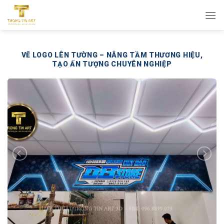
Bỏ
qua
nội
dung
VẼ LOGO LÊN TƯỜNG – NÂNG TẦM THƯƠNG HIỆU,
TẠO ẤN TƯỢNG CHUYÊN NGHIỆP