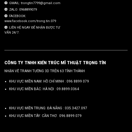
GMAIL: trongtin7799@gmail.com
ZALO: 0968899079
FACEBOOK:
www.facebook.com/trong.tin.079
LIÊN HỆ NGAY ĐỂ NHẬN ĐƯỢC TƯ
VẤN 24/7.
CÔNG TY TNHH KIẾN TRÚC MĨ THUẬT TRỌNG TÍN
NHẬN VẼ TRANH TƯỜNG 3D TRÊN 63 TỈNH THÀNH
KHU VỰC MIỀN NAM: HỒ CHÍ MINH :
096 8899 079
KHU VỰC MIỀN BẮC: HÀ NỘI :
09.8899.0364
KHU VỰC MIỀN TRUNG: ĐÀ NẴNG :
035.3427.097
KHU VỰC MIỀN TÂY: CẦN THƠ :
096.8899.079