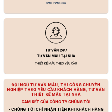
098.8990.364
TƯ VẤN 24/7
TƯ VẤN MẪU TẠI NHÀ
THIẾT KẾ MẪU THEO YÊU CẦU
ĐỘI NGŨ TƯ VẤN MẪU, THI CÔNG CHUYÊN
NGHIỆP THEO YÊU CẦU KHÁCH HÀNG, TƯ VẤN
THIẾT KẾ MẪU TẠI NHÀ
CAM KẾT CỦA CÔNG TY CHÚNG TÔI
- CHÚNG TÔI CHỈ NHẬN TIỀN KHI KHÁCH HÀNG