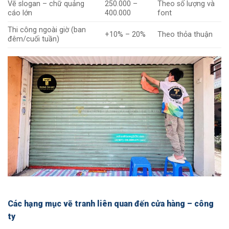
Vẽ slogan – chữ quảng
250.000 –
Theo số lượng và
cáo lớn
400.000
font
Thi công ngoài giờ (ban
+10% – 20%
Theo thỏa thuận
đêm/cuối tuần)
Các hạng mục vẽ tranh liên quan đến cửa hàng – công
ty