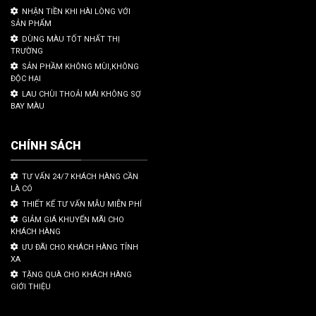
NHẬN TIỀN KHI HÀI LÒNG VỚI
SẢN PHẨM
DÙNG MÀU TỐT NHẤT THỊ
TRƯỜNG
SẢN PHẦM KHÔNG MÙI,KHÔNG
ĐỘC HẠI
LAU CHÙI THOẢI MÁI KHÔNG SỢ
BAY MÀU
CHÍNH SÁCH
TƯ VẤN 24/7 KHÁCH HÀNG CẦN
LÀ CÓ
THIẾT KẾ TƯ VẤN MẪU MIỄN PHÍ
GIẢM GIÁ KHUYẾN MÃI CHO
KHÁCH HÀNG
ƯU ĐÃI CHO KHÁCH HÀNG TỈNH
XA
TẶNG QUÀ CHO KHÁCH HÀNG
GIỚI THIỆU