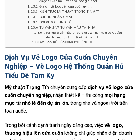
được tư vấn mẫu tranh và báo giá nhé!
Địa chỉ vẽ logo trên cửa cuốn uy tín!
KIẾN TRÚC MĨ THUẬT TRỌNG TÍN ART
GỬI TIN NHẮN GMAIL
GỌI CHO CHÚNG TÔI
TƯ VẤN 24/7 TƯ VẤN MẪU TẠI NHÀ
Đội ngũ tư vấn mẫu, thi công chuyên nghiệp theo yêu cầu
khách hàng, tư vấn thiết kế mẫu tại nhà
CAM KẾT CỦA CÔNG TY CHÚNG TÔI
Dịch Vụ Vẽ Logo Cửa Cuốn Chuyên
Nghiệp – Vẽ Logo Hệ Thống Quán Hủ
Tiếu Dê Tam Ký
Mỹ thuật Trọng Tín
chuyên cung cấp
dịch vụ vẽ logo cửa
cuốn chuyên nghiệp
, nhận thiết kế – thi công
mọi hạng
mục từ nhỏ lẻ đến dự án lớn
, trong nhà và ngoài trời trên
toàn quốc.
Trong bối cảnh cạnh tranh ngày càng cao, việc
vẽ logo,
thương hiệu lên cửa cuốn
không chỉ giúp nhận diện doanh