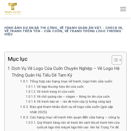
Bỏ
qua
nội
dung
HÌNH ẢNH DỰ ÁN ĐÃ THI CÔNG
,
VẼ TRANH QUÁN ĂN VẶT - CHECK IN
,
VẼ TRANH TRÊN TÔN - CỬA CUỐN
,
VẼ TRANH TƯỜNG LOGO THƯƠNG
HIỆU
Mục lục
Dịch Vụ Vẽ Logo Cửa Cuốn Chuyên Nghiệp – Vẽ Logo Hệ
Thống Quán Hủ Tiếu Dê Tam Ký
Tổng hợp các hạng mục vẽ tranh, logo trên cửa cuốn
Vẽ logo thương hiệu lên cửa cuốn
Vẽ tranh trang trí cửa cuốn
Vẽ chữ quảng cáo – slogan – thông tin lên cửa cuốn
Vẽ tranh bảo vệ – răn đe trộm cắp (ý tưởng sáng tạo)
Báo giá tham khảo dịch vụ vẽ logo cửa cuốn (giá cập
nhật 2025)
Các hạng mục vẽ tranh liên quan đến cửa hàng – công ty
Quý Khách hàng cần vẽ tranh lên vách tôn,vẽ tranh trên cửa
cuốn,vẽ logo nhà máy,vẽ logo trên cao liên hệ Trọng Tín để