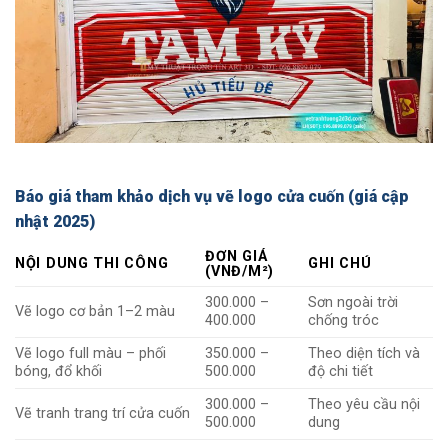
Báo giá tham khảo dịch vụ vẽ logo cửa cuốn (giá cập
nhật 2025)
ĐƠN GIÁ
NỘI DUNG THI CÔNG
GHI CHÚ
(VNĐ/M²)
300.000 –
Sơn ngoài trời
Vẽ logo cơ bản 1–2 màu
400.000
chống tróc
Vẽ logo full màu – phối
350.000 –
Theo diện tích và
bóng, đổ khối
500.000
độ chi tiết
300.000 –
Theo yêu cầu nội
Vẽ tranh trang trí cửa cuốn
500.000
dung