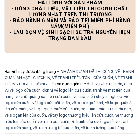
HÀI LÒNG VỚI SẢN PHẨM
- DÙNG CHẤT LIỆU, VẬT LIỆU THI CÔNG CHẤT
LƯỢNG NHẤT TRÊN THỊ TRƯỜNG
- BẢO HÀNH 6 NĂM VÀ BẢO TRÌ MIỄN PHÍ HÀNG
NĂM(MIỄN PHÍ)
- LAU DỌN VỆ SINH SẠCH SẼ TRẢ NGUYÊN HIỆN
TRẠNG BAN ĐẦU
Bài viết này được đăng trong
HÌNH ẢNH DỰ ÁN ĐÃ THI CÔNG
,
VẼ TRANH
QUÁN ĂN VẶT - CHECK IN
,
VẼ TRANH TRÊN TÔN - CỬA CUỐN
,
VẼ TRANH
TƯỜNG LOGO THƯƠNG HIỆU
và được gắn thẻ
dịch vụ vẽ cửa cuốn
,
dịch
vụ vẽ logo cửa cuốn
,
đơn vị vẽ logo lên cửa cuốn
,
tranh vẽ mặt tiền cửa
hàng
,
vẽ chữ quảng cáo lên cửa cuốn
,
vẽ cửa cuốn chuyên nghiệp
,
vẽ
logo cửa cuốn
,
vẽ logo cửa sắt cuốn
,
vẽ logo ngoài trời
,
vẽ logo quán ăn
lên cửa cuốn
,
vẽ logo quán cafe cửa cuốn
,
vẽ quảng cáo cửa cuốn đẹp
,
vẽ slogan lên cửa cuốn
,
vẽ tay logo thương hiệu lên cửa cuốn
,
vẽ thương
hiệu lên cửa cuốn
,
vẽ tranh cửa cuốn
,
vẽ tranh cửa cuốn giá rẻ
,
vẽ tranh
logo cửa hàng
,
vẽ tranh trang trí cửa cuốn
,
vẽ tranh tường cửa hàng
.