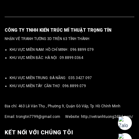
CÔNG TY TNHH KIẾN TRÚC MĨ THUẬT TRỌNG TÍN
NHẬN VẼ TRANH TƯỜNG 3D TRÊN 63 TỈNH THÀNH
KHU VỰC MIỀN NAM: HỒ CHÍ MINH :
096 8899 079
KHU VỰC MIỀN BẮC: HÀ NỘI :
09.8899.0364
KHU VỰC MIỀN TRUNG: ĐÀ NẴNG :
035.3427.097
KHU VỰC MIỀN TÂY: CẦN THƠ :
096.8899.079
Địa chỉ: 463 Lê Văn Thọ , Phường 9, Quận Gò Vấp, Tp. Hồ Chính Minh
Email:
trongtin7799@gmail.com
Website:
http://vetranhtuong2d3d.com/
KẾT NỐI VỚI CHÚNG TÔI