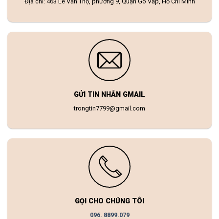
Địa chỉ: 463 Lê Văn Thọ, phường 9, Quận Gò Vấp, Hồ Chí Minh
GỬI TIN NHẮN GMAIL
trongtin7799@gmail.com
GỌI CHO CHÚNG TÔI
096. 8899.079