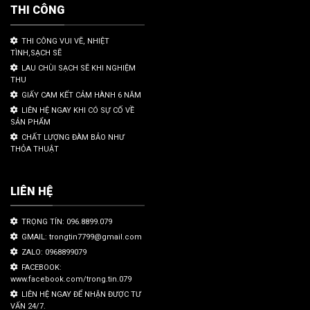
THI CÔNG
THI CÔNG VUI VẼ, NHIỆT
TÌNH,SẠCH SẼ
LAU CHÙI SẠCH SẼ KHI NGHIỆM
THU
GIẤY CAM KẾT CẢM HÀNH 6 NĂM
LIÊN HỆ NGAY KHI CÓ SỰ CỐ VỀ
SẢN PHẨM
CHẤT LƯỢNG ĐÀM BẢO NHƯ
THỎA THUẬT
LIÊN HỆ
TRỌNG TÍN: 096.8899.079
GMAIL: trongtin7799@gmail.com
ZALO: 0968899079
FACEBOOK:
www.facebook.com/trong.tin.079
LIÊN HỆ NGAY ĐỂ NHẬN ĐƯỢC TƯ
VẤN 24/7.