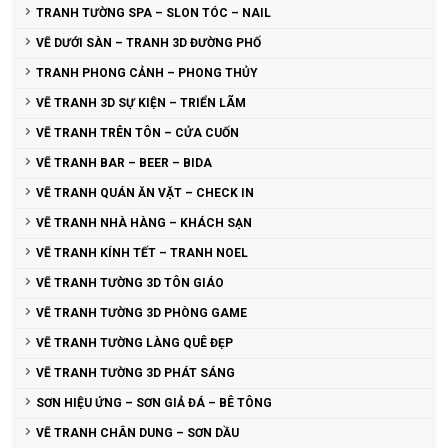
TRANH TƯỜNG SPA – SLON TÓC – NAIL
VẼ DƯỚI SÀN – TRANH 3D ĐƯỜNG PHỐ
TRANH PHONG CẢNH – PHONG THỦY
VẼ TRANH 3D SỰ KIỆN – TRIỂN LÃM
VẼ TRANH TRÊN TÔN – CỬA CUỐN
VẼ TRANH BAR – BEER – BIDA
VẼ TRANH QUÁN ĂN VẶT – CHECK IN
VẼ TRANH NHÀ HÀNG – KHÁCH SẠN
VẼ TRANH KÍNH TẾT – TRANH NOEL
VẼ TRANH TƯỜNG 3D TÔN GIÁO
VẼ TRANH TƯỜNG 3D PHÒNG GAME
VẼ TRANH TƯỜNG LÀNG QUÊ ĐẸP
VẼ TRANH TƯỜNG 3D PHÁT SÁNG
SƠN HIỆU ỨNG – SƠN GIẢ ĐÁ – BÊ TÔNG
VẼ TRANH CHÂN DUNG – SƠN DẦU