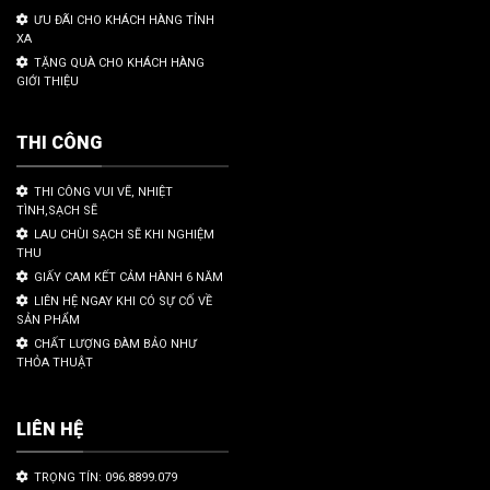
ƯU ĐÃI CHO KHÁCH HÀNG TỈNH
XA
TẶNG QUÀ CHO KHÁCH HÀNG
GIỚI THIỆU
THI CÔNG
THI CÔNG VUI VẼ, NHIỆT
TÌNH,SẠCH SẼ
LAU CHÙI SẠCH SẼ KHI NGHIỆM
THU
GIẤY CAM KẾT CẢM HÀNH 6 NĂM
LIÊN HỆ NGAY KHI CÓ SỰ CỐ VỀ
SẢN PHẨM
CHẤT LƯỢNG ĐÀM BẢO NHƯ
THỎA THUẬT
LIÊN HỆ
TRỌNG TÍN: 096.8899.079