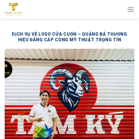
Bỏ
qua
nội
dung
DỊCH VỤ VẼ LOGO CỬA CUỐN – QUẢNG BÁ THƯƠNG
HIỆU ĐẲNG CẤP CÙNG MỸ THUẬT TRỌNG TÍN