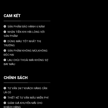
CAM KẾT
SẢN PHẨM BẢO HÀNH 6 NĂM
NHẬN TIỀN KHI HÀI LÒNG VỚI
SẢN PHẨM
DÙNG MÀU TỐT NHẤT THỊ
TRƯỜNG
SẢN PHẦM KHÔNG MÙI,KHÔNG
ĐỘC HẠI
LAU CHÙI THOẢI MÁI KHÔNG SỢ
BAY MÀU
CHÍNH SÁCH
TƯ VẤN 24/7 KHÁCH HÀNG CẦN
LÀ CÓ
THIẾT KẾ TƯ VẤN MẪU MIỄN PHÍ
GIẢM GIÁ KHUYẾN MÃI CHO
KHÁCH HÀNG