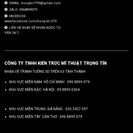
GMAIL: trongtin7799@gmail.com
ZALO: 0968899079
FACEBOOK:
www.facebook.com/trong.tin.079
LIÊN HỆ NGAY ĐỂ NHẬN ĐƯỢC TƯ
VẤN 24/7.
CÔNG TY TNHH KIẾN TRÚC MĨ THUẬT TRỌNG TÍN
NHẬN VẼ TRANH TƯỜNG 3D TRÊN 63 TỈNH THÀNH
KHU VỰC MIỀN NAM: HỒ CHÍ MINH :
096 8899 079
KHU VỰC MIỀN BẮC: HÀ NỘI :
09.8899.0364
KHU VỰC MIỀN TRUNG: ĐÀ NẴNG :
035.3427.097
KHU VỰC MIỀN TÂY: CẦN THƠ :
096.8899.079