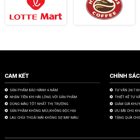
CAM KẾT
CHÍNH SÁ
SẢN PHẨM BẢO HÀNH 6 NĂM
TƯ VẤN 24/7 K
NHẬN TIỀN KHI HÀI LÒNG VỚI SẢN PHẨM
THIẾT KẾ TƯ V
DÙNG MÀU TỐT NHẤT THỊ TRƯỜNG
GIẢM GIÁ KHU
SẢN PHẦM KHÔNG MÙI,KHÔNG ĐỘC HẠI
ƯU ĐÃI CHO K
LAU CHÙI THOẢI MÁI KHÔNG SỢ BAY MÀU
TẶNG QUÀ CHO