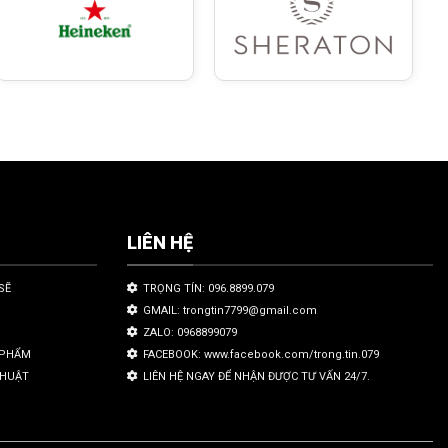
LIÊN HỆ
SẼ
TRỌNG TÍN: 096.8899.079
GMAIL: trongtin7799@gmail.com
ZALO: 0968899079
N PHẨM
FACEBOOK: www.facebook.com/trong.tin.079
THUẬT
LIÊN HỆ NGAY ĐỂ NHẬN ĐƯỢC TƯ VẤN 24/7.