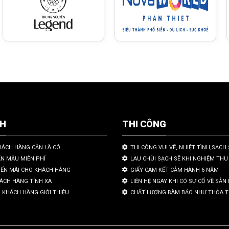
CH
THI CÔNG
HÁCH HÀNG CẦN LÀ CÓ
THI CÔNG VUI VẼ, NHIỆT TÌNH,SẠCH 
ẤN MẪU MIỄN PHÍ
LAU CHÙI SẠCH SẼ KHI NGHIỆM THU
YẾN MÃI CHO KHÁCH HÀNG
GIẤY CAM KẾT CẢM HÀNH 6 NĂM
HÁCH HÀNG TỈNH XA
LIÊN HỆ NGAY KHI CÓ SỰ CỐ VỀ SẢ
 KHÁCH HÀNG GIỚI THIỆU
CHẤT LƯỢNG ĐÀM BẢO NHƯ THỎA 