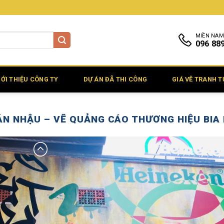
MIỀN NAM
096 88
IỚI THIỆU CÔNG TY
DỰ ÁN ĐÃ THI CÔNG
GIÁ VẼ TRANH 
N NHẬU – VẼ QUẢNG CÁO THƯƠNG HIỆU BIA