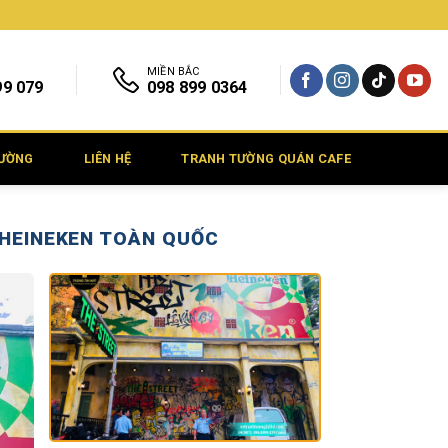
MIỀN BẮC
99 079
098 899 0364
TƯỜNG
LIÊN HỆ
TRANH TƯỜNG QUÁN CAFE
 HEINEKEN TOÀN QUỐC