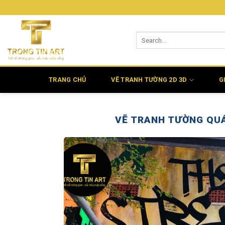
Bỏ
qua
nội
dung
TRANG CHỦ
VẼ TRANH TƯỜNG 2D 3D
G
VẼ TRANH TƯỜNG QUÁ