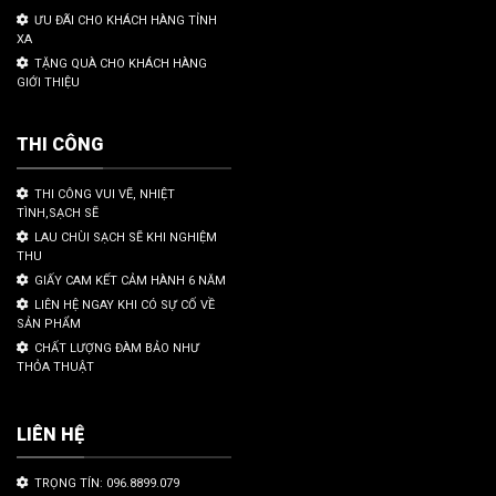
ƯU ĐÃI CHO KHÁCH HÀNG TỈNH
XA
TẶNG QUÀ CHO KHÁCH HÀNG
GIỚI THIỆU
THI CÔNG
THI CÔNG VUI VẼ, NHIỆT
TÌNH,SẠCH SẼ
LAU CHÙI SẠCH SẼ KHI NGHIỆM
THU
GIẤY CAM KẾT CẢM HÀNH 6 NĂM
LIÊN HỆ NGAY KHI CÓ SỰ CỐ VỀ
SẢN PHẨM
CHẤT LƯỢNG ĐÀM BẢO NHƯ
THỎA THUẬT
LIÊN HỆ
TRỌNG TÍN: 096.8899.079