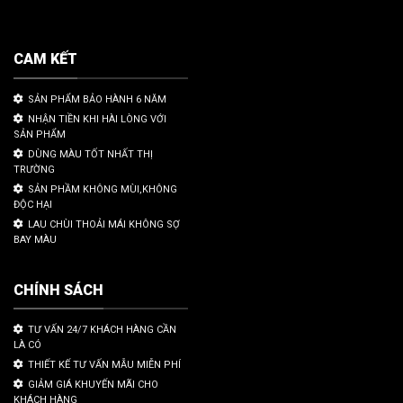
CAM KẾT
SẢN PHẨM BẢO HÀNH 6 NĂM
NHẬN TIỀN KHI HÀI LÒNG VỚI
SẢN PHẨM
DÙNG MÀU TỐT NHẤT THỊ
TRƯỜNG
SẢN PHẦM KHÔNG MÙI,KHÔNG
ĐỘC HẠI
LAU CHÙI THOẢI MÁI KHÔNG SỢ
BAY MÀU
CHÍNH SÁCH
TƯ VẤN 24/7 KHÁCH HÀNG CẦN
LÀ CÓ
THIẾT KẾ TƯ VẤN MẪU MIỄN PHÍ
GIẢM GIÁ KHUYẾN MÃI CHO
KHÁCH HÀNG