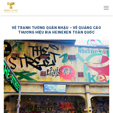
Bỏ
qua
nội
dung
VẼ TRANH TƯỜNG QUÁN NHẬU – VẼ QUẢNG CÁO
THƯƠNG HIỆU BIA HEINEKEN TOÀN QUỐC