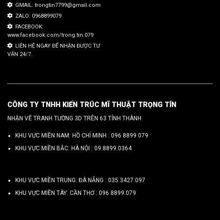
GMAIL: trongtin7799@gmail.com
ZALO: 0968899079
FACEBOOK:
www.facebook.com/trong.tin.079
LIÊN HỆ NGAY ĐỂ NHẬN ĐƯỢC TƯ
VẤN 24/7.
CÔNG TY TNHH KIẾN TRÚC MĨ THUẬT TRỌNG TÍN
NHẬN VẼ TRANH TƯỜNG 3D TRÊN 63 TỈNH THÀNH
KHU VỰC MIỀN NAM: HỒ CHÍ MINH :
096 8899 079
KHU VỰC MIỀN BẮC: HÀ NỘI :
09.8899.0364
KHU VỰC MIỀN TRUNG: ĐÀ NẴNG :
035.3427.097
KHU VỰC MIỀN TÂY: CẦN THƠ :
096.8899.079