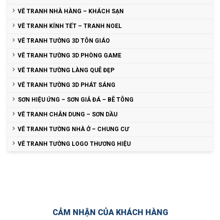
VẼ TRANH NHÀ HÀNG – KHÁCH SẠN
VẼ TRANH KÍNH TẾT – TRANH NOEL
VẼ TRANH TƯỜNG 3D TÔN GIÁO
VẼ TRANH TƯỜNG 3D PHÒNG GAME
VẼ TRANH TƯỜNG LÀNG QUÊ ĐẸP
VẼ TRANH TƯỜNG 3D PHÁT SÁNG
SƠN HIỆU ỨNG – SƠN GIẢ ĐÁ – BÊ TÔNG
VẼ TRANH CHÂN DUNG – SƠN DẦU
VẼ TRANH TƯỜNG NHÀ Ở – CHUNG CƯ
VẼ TRANH TƯỜNG LOGO THƯƠNG HIỆU
CẢM NHẬN CỦA KHÁCH HÀNG