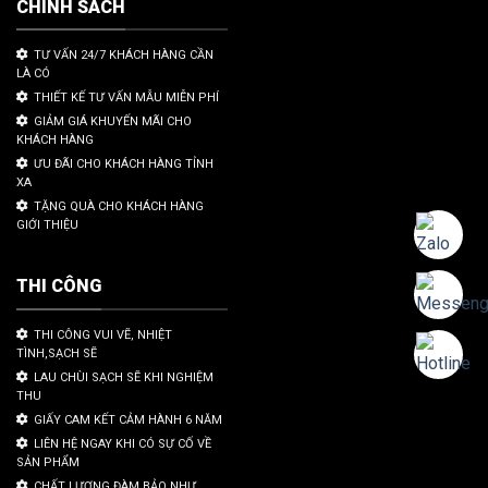
CHÍNH SÁCH
TƯ VẤN 24/7 KHÁCH HÀNG CẦN
LÀ CÓ
THIẾT KẾ TƯ VẤN MẪU MIỄN PHÍ
GIẢM GIÁ KHUYẾN MÃI CHO
KHÁCH HÀNG
ƯU ĐÃI CHO KHÁCH HÀNG TỈNH
XA
TẶNG QUÀ CHO KHÁCH HÀNG
GIỚI THIỆU
THI CÔNG
THI CÔNG VUI VẼ, NHIỆT
TÌNH,SẠCH SẼ
LAU CHÙI SẠCH SẼ KHI NGHIỆM
THU
GIẤY CAM KẾT CẢM HÀNH 6 NĂM
LIÊN HỆ NGAY KHI CÓ SỰ CỐ VỀ
SẢN PHẨM
CHẤT LƯỢNG ĐÀM BẢO NHƯ