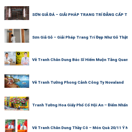
SƠN GIẢ ĐÁ – GIẢI PHÁP TRANG TRÍ ĐẲNG CẤP TH
Sơn Giả Gỗ – Giải Pháp Trang Trí Đẹp Như Gỗ Thật, 
Vẽ Tranh Chân Dung Bác Sĩ Hiếm Muộn Tăng Quang T
Vẽ Tranh Tường Phong Cảnh Công Ty Novaland
Tranh Tường Hoa Giấy Phố Cổ Hội An – Điểm Nhấn 
Vẽ Tranh Chân Dung Thầy Cô – Món Quà 20/11 Ý Ng