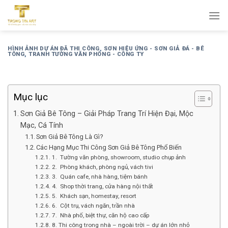
Bỏ
qua
nội
dung
HÌNH ẢNH DỰ ÁN ĐÃ THI CÔNG
,
SƠN HIỆU ỨNG - SƠN GIẢ ĐÁ - BÊ
TÔNG
,
TRANH TƯỜNG VĂN PHÒNG - CÔNG TY
Mục lục
Sơn Giả Bê Tông – Giải Pháp Trang Trí Hiện Đại, Mộc
Mạc, Cá Tính
Sơn Giả Bê Tông Là Gì?
Các Hạng Mục Thi Công Sơn Giả Bê Tông Phổ Biến
1. Tường văn phòng, showroom, studio chụp ảnh
2. Phòng khách, phòng ngủ, vách tivi
3. Quán cafe, nhà hàng, tiệm bánh
4. Shop thời trang, cửa hàng nội thất
5. Khách sạn, homestay, resort
6. Cột trụ, vách ngăn, trần nhà
7. Nhà phố, biệt thự, căn hộ cao cấp
8. Thi công trong nhà – ngoài trời – dự án lớn nhỏ