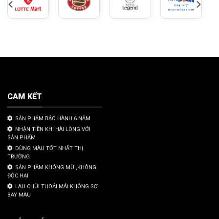
CAM KẾT
SẢN PHẨM BẢO HÀNH 6 NĂM
NHẬN TIỀN KHI HÀI LÒNG VỚI
SẢN PHẨM
DÙNG MÀU TỐT NHẤT THỊ
TRƯỜNG
SẢN PHẦM KHÔNG MÙI,KHÔNG
ĐỘC HẠI
LAU CHÙI THOẢI MÁI KHÔNG SỢ
BAY MÀU