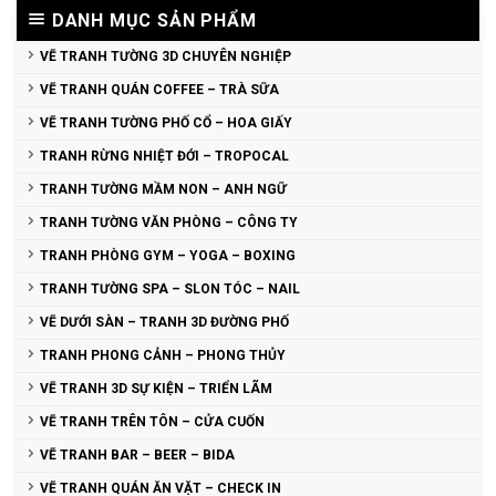
DANH MỤC SẢN PHẨM
VẼ TRANH TƯỜNG 3D CHUYÊN NGHIỆP
VẼ TRANH QUÁN COFFEE – TRÀ SỮA
VẼ TRANH TƯỜNG PHỐ CỔ – HOA GIẤY
TRANH RỪNG NHIỆT ĐỚI – TROPOCAL
TRANH TƯỜNG MẦM NON – ANH NGỮ
TRANH TƯỜNG VĂN PHÒNG – CÔNG TY
TRANH PHÒNG GYM – YOGA – BOXING
TRANH TƯỜNG SPA – SLON TÓC – NAIL
VẼ DƯỚI SÀN – TRANH 3D ĐƯỜNG PHỐ
TRANH PHONG CẢNH – PHONG THỦY
VẼ TRANH 3D SỰ KIỆN – TRIỂN LÃM
VẼ TRANH TRÊN TÔN – CỬA CUỐN
VẼ TRANH BAR – BEER – BIDA
VẼ TRANH QUÁN ĂN VẶT – CHECK IN