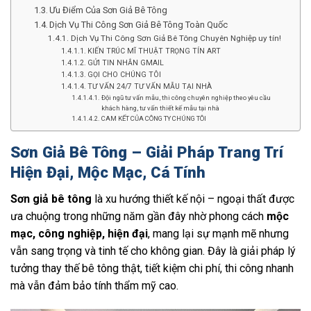
Ưu Điểm Của Sơn Giả Bê Tông
Dịch Vụ Thi Công Sơn Giả Bê Tông Toàn Quốc
Dịch Vụ Thi Công Sơn Giả Bê Tông Chuyên Nghiệp uy tín!
KIẾN TRÚC MĨ THUẬT TRỌNG TÍN ART
GỬI TIN NHẮN GMAIL
GỌI CHO CHÚNG TÔI
TƯ VẤN 24/7 TƯ VẤN MẪU TẠI NHÀ
Đội ngũ tư vấn mẫu, thi công chuyên nghiệp theo yêu cầu
khách hàng, tư vấn thiết kế mẫu tại nhà
CAM KẾT CỦA CÔNG TY CHÚNG TÔI
Sơn Giả Bê Tông – Giải Pháp Trang Trí
Hiện Đại, Mộc Mạc, Cá Tính
Sơn giả bê tông
là xu hướng thiết kế nội – ngoại thất được
ưa chuộng trong những năm gần đây nhờ phong cách
mộc
mạc, công nghiệp, hiện đại
, mang lại sự mạnh mẽ nhưng
vẫn sang trọng và tinh tế cho không gian. Đây là giải pháp lý
tưởng thay thế bê tông thật, tiết kiệm chi phí, thi công nhanh
mà vẫn đảm bảo tính thẩm mỹ cao.