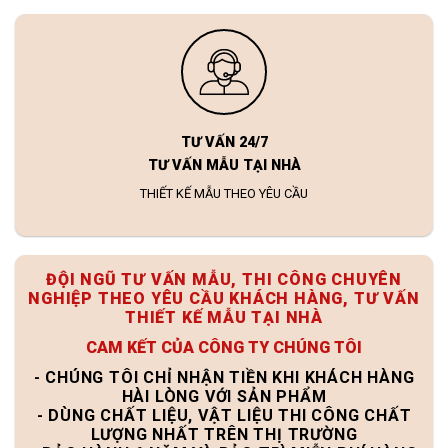
TƯ VẤN 24/7
TƯ VẤN MẪU TẠI NHÀ
THIẾT KẾ MẪU THEO YÊU CẦU
ĐỘI NGŨ TƯ VẤN MẪU, THI CÔNG CHUYÊN
NGHIỆP THEO YÊU CẦU KHÁCH HÀNG, TƯ VẤN
THIẾT KẾ MẪU TẠI NHÀ
CAM KẾT CỦA CÔNG TY CHÚNG TÔI
- CHÚNG TÔI CHỈ NHẬN TIỀN KHI KHÁCH HÀNG
HÀI LÒNG VỚI SẢN PHẨM
- DÙNG CHẤT LIỆU, VẬT LIỆU THI CÔNG CHẤT
LƯỢNG NHẤT TRÊN THỊ TRƯỜNG