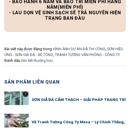
- BẢO HÀNH 6 NĂM VÀ BẢO TRÌ MIỄN PHÍ HÀNG
NĂM(MIỄN PHÍ)
- LAU DỌN VỆ SINH SẠCH SẼ TRẢ NGUYÊN HIỆN
TRẠNG BAN ĐẦU
Bài viết này được đăng trong
HÌNH ẢNH DỰ ÁN ĐÃ THI CÔNG
,
SƠN HIỆU
ỨNG - SƠN GIẢ ĐÁ - BÊ TÔNG
,
TRANH TƯỜNG VĂN PHÒNG - CÔNG TY
.
Đánh dấu
liên kết thường trực
.
SẢN PHẨM LIÊN QUAN
SƠN GIẢ ĐÁ CẨM THẠCH – GIẢI PHÁP TRANG TRÍ S
Vẽ Tranh Tường Công Ty Mesa – Lý Chính Thắng, Q