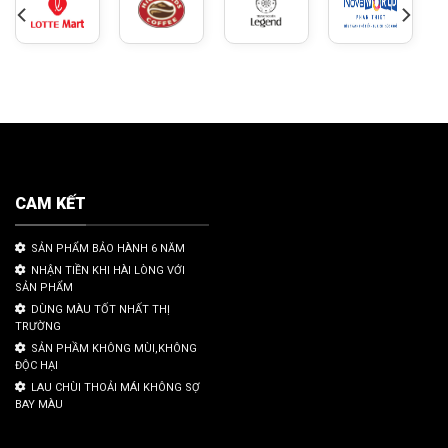
CAM KẾT
SẢN PHẨM BẢO HÀNH 6 NĂM
NHẬN TIỀN KHI HÀI LÒNG VỚI
SẢN PHẨM
DÙNG MÀU TỐT NHẤT THỊ
TRƯỜNG
SẢN PHẦM KHÔNG MÙI,KHÔNG
ĐỘC HẠI
LAU CHÙI THOẢI MÁI KHÔNG SỢ
BAY MÀU