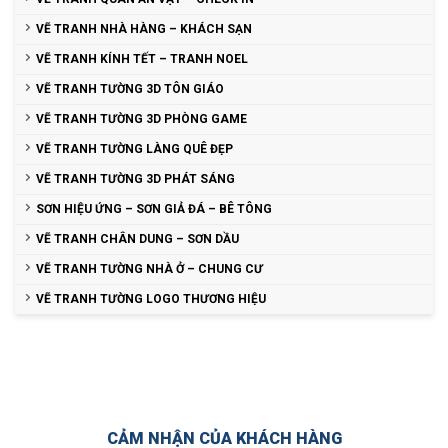
VẼ TRANH NHÀ HÀNG – KHÁCH SẠN
VẼ TRANH KÍNH TẾT – TRANH NOEL
VẼ TRANH TƯỜNG 3D TÔN GIÁO
VẼ TRANH TƯỜNG 3D PHÒNG GAME
VẼ TRANH TƯỜNG LÀNG QUÊ ĐẸP
VẼ TRANH TƯỜNG 3D PHÁT SÁNG
SƠN HIỆU ỨNG – SƠN GIẢ ĐÁ – BÊ TÔNG
VẼ TRANH CHÂN DUNG – SƠN DẦU
VẼ TRANH TƯỜNG NHÀ Ở – CHUNG CƯ
VẼ TRANH TƯỜNG LOGO THƯƠNG HIỆU
CẢM NHẬN CỦA KHÁCH HÀNG