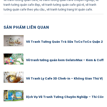
tranh tường quán cafe đẹp
,
vẽ tranh tường quán cafe giá rẻ
,
vẽ tranh
tường quán cafe theo yêu cầu.
,
vẽ tranh tường trang trí quán cafe
.
SẢN PHẨM LIÊN QUAN
Vẽ Tranh Tường Quán Trà Sữa ToCoToCo Quận 2
Vẽ tranh tường quán kem GelatoMax – Kem & Coffee
Vẽ Tranh Ly Cafe 3D Chek-in – Không Gian Thú Vị c
Dịch Vụ Vẽ Tranh Tường Chuyên Nghiệp – Thi Công