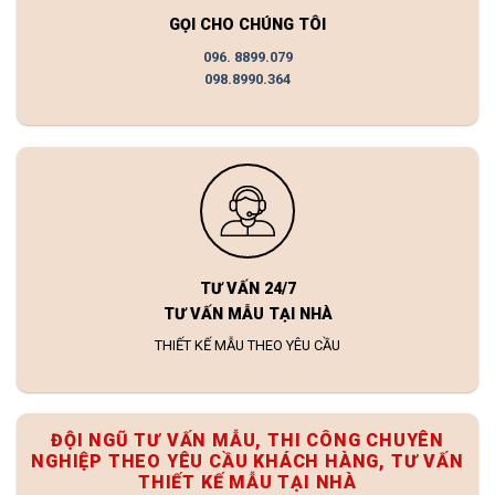
GỌI CHO CHÚNG TÔI
096. 8899.079
098.8990.364
TƯ VẤN 24/7
TƯ VẤN MẪU TẠI NHÀ
THIẾT KẾ MẪU THEO YÊU CẦU
ĐỘI NGŨ TƯ VẤN MẪU, THI CÔNG CHUYÊN
NGHIỆP THEO YÊU CẦU KHÁCH HÀNG, TƯ VẤN
THIẾT KẾ MẪU TẠI NHÀ