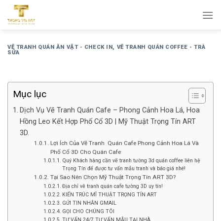
Bỏ
qua
nội
dung
VẼ TRANH QUÁN ĂN VẶT - CHECK IN
,
VẼ TRANH QUÁN COFFEE - TRÀ
SỮA
Mục lục
Dịch Vụ Vẽ Tranh Quán Cafe – Phong Cảnh Hoa Lá, Hoa
Hồng Leo Kết Hợp Phố Cổ 3D | Mỹ Thuật Trọng Tín ART
3D.
Lợi Ích Của Vẽ Tranh Quán Cafe Phong Cảnh Hoa Lá Và
Phố Cổ 3D Cho Quán Cafe
Quý Khách hàng cần vẽ tranh tường 3d quán coffee liên hệ
Trọng Tín để được tư vấn mẫu tranh và báo giá nhé!
Tại Sao Nên Chọn Mỹ Thuật Trọng Tín ART 3D?
Địa chỉ vẽ tranh quán cafe tường 3D uy tín!
KIẾN TRÚC MĨ THUẬT TRỌNG TÍN ART
GỬI TIN NHẮN GMAIL
GỌI CHO CHÚNG TÔI
TƯ VẤN 24/7 TƯ VẤN MẪU TẠI NHÀ