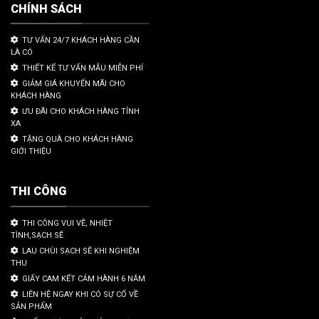
CHÍNH SÁCH
TƯ VẤN 24/7 KHÁCH HÀNG CẦN
LÀ CÓ
THIẾT KẾ TƯ VẤN MẪU MIỄN PHÍ
GIẢM GIÁ KHUYẾN MÃI CHO
KHÁCH HÀNG
ƯU ĐÃI CHO KHÁCH HÀNG TỈNH
XA
TẶNG QUÀ CHO KHÁCH HÀNG
GIỚI THIỆU
THI CÔNG
THI CÔNG VUI VẼ, NHIỆT
TÌNH,SẠCH SẼ
LAU CHÙI SẠCH SẼ KHI NGHIỆM
THU
GIẤY CAM KẾT CẢM HÀNH 6 NĂM
LIÊN HỆ NGAY KHI CÓ SỰ CỐ VỀ
SẢN PHẨM