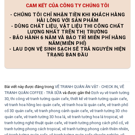
CAM KẾT CỦA CÔNG TY CHÚNG TÔI
- CHÚNG TÔI CHỈ NHẬN TIỀN KHI KHÁCH HÀNG
HÀI LÒNG VỚI SẢN PHẨM
- DÙNG CHẤT LIỆU, VẬT LIỆU THI CÔNG CHẤT
LƯỢNG NHẤT TRÊN THỊ TRƯỜNG
- BẢO HÀNH 6 NĂM VÀ BẢO TRÌ MIỄN PHÍ HÀNG
NĂM(MIỄN PHÍ)
- LAU DỌN VỆ SINH SẠCH SẼ TRẢ NGUYÊN HIỆN
TRẠNG BAN ĐẦU
Bài viết này được đăng trong
VẼ TRANH QUÁN ĂN VẶT - CHECK IN
,
VẼ
TRANH QUÁN COFFEE - TRÀ SỮA
và được gắn thẻ
Dịch vụ vẽ tranh tường
3D
,
thi công vẽ tranh tường quán cafe
,
thiết kế vẽ tranh tường quán cafe
,
vẽ tranh hoa hồng leo quán cafe
,
vẽ tranh hoa lá quán cafe
,
vẽ tranh phố
cổ 3D quán cafe
,
vẽ tranh phong cảnh quán cafe
,
vẽ tranh tường 3D cho
quán cafe
,
vẽ tranh tường 3D hoa lá
,
vẽ tranh tường hoa lá tropical
,
vẽ
tranh tường nghệ thuật quán cafe
,
vẽ tranh tường phong cách phố cổ
,
vẽ
tranh tường phong cách tropical
,
vẽ tranh tường phong cảnh thiên nhiên
,
vẽ tranh tường quán cafe
,
vẽ tranh tường quán cafe chuyên nghiệp
,
vẽ