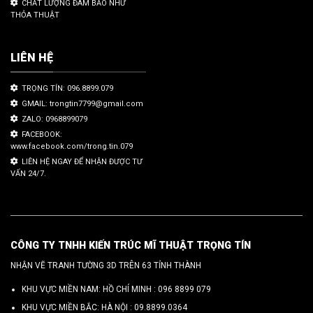
CHẤT LƯỢNG ĐÀM BẢO NHƯ
THỎA THUẬT
LIÊN HỆ
TRỌNG TÍN: 096.8899.079
GMAIL: trongtin7799@gmail.com
ZALO: 0968899079
FACEBOOK:
www.facebook.com/trong.tin.079
LIÊN HỆ NGAY ĐỂ NHẬN ĐƯỢC TƯ
VẤN 24/7.
CÔNG TY TNHH KIẾN TRÚC MĨ THUẬT TRỌNG TÍN
NHẬN VẼ TRANH TƯỜNG 3D TRÊN 63 TỈNH THÀNH
KHU VỰC MIỀN NAM: HỒ CHÍ MINH :
096 8899 079
KHU VỰC MIỀN BẮC: HÀ NỘI :
09.8899.0364