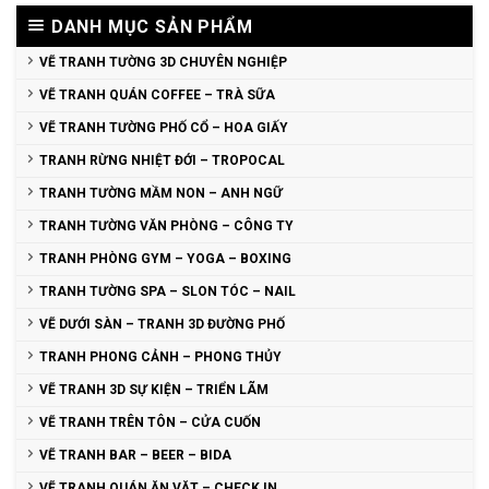
DANH MỤC SẢN PHẨM
VẼ TRANH TƯỜNG 3D CHUYÊN NGHIỆP
VẼ TRANH QUÁN COFFEE – TRÀ SỮA
VẼ TRANH TƯỜNG PHỐ CỔ – HOA GIẤY
TRANH RỪNG NHIỆT ĐỚI – TROPOCAL
TRANH TƯỜNG MẦM NON – ANH NGỮ
TRANH TƯỜNG VĂN PHÒNG – CÔNG TY
TRANH PHÒNG GYM – YOGA – BOXING
TRANH TƯỜNG SPA – SLON TÓC – NAIL
VẼ DƯỚI SÀN – TRANH 3D ĐƯỜNG PHỐ
TRANH PHONG CẢNH – PHONG THỦY
VẼ TRANH 3D SỰ KIỆN – TRIỂN LÃM
VẼ TRANH TRÊN TÔN – CỬA CUỐN
VẼ TRANH BAR – BEER – BIDA
VẼ TRANH QUÁN ĂN VẶT – CHECK IN