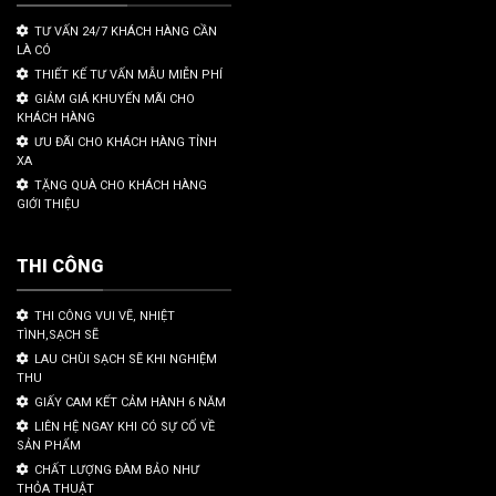
TƯ VẤN 24/7 KHÁCH HÀNG CẦN
LÀ CÓ
THIẾT KẾ TƯ VẤN MẪU MIỄN PHÍ
GIẢM GIÁ KHUYẾN MÃI CHO
KHÁCH HÀNG
ƯU ĐÃI CHO KHÁCH HÀNG TỈNH
XA
TẶNG QUÀ CHO KHÁCH HÀNG
GIỚI THIỆU
THI CÔNG
THI CÔNG VUI VẼ, NHIỆT
TÌNH,SẠCH SẼ
LAU CHÙI SẠCH SẼ KHI NGHIỆM
THU
GIẤY CAM KẾT CẢM HÀNH 6 NĂM
LIÊN HỆ NGAY KHI CÓ SỰ CỐ VỀ
SẢN PHẨM
CHẤT LƯỢNG ĐÀM BẢO NHƯ
THỎA THUẬT