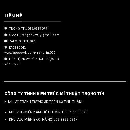
LIÊN HỆ
TRỌNG TÍN: 096.8899.079
GMAIL: trongtin7799@gmail.com
ZALO: 0968899079
FACEBOOK:
www.facebook.com/trong.tin.079
LIÊN HỆ NGAY ĐỂ NHẬN ĐƯỢC TƯ
VẤN 24/7.
CÔNG TY TNHH KIẾN TRÚC MĨ THUẬT TRỌNG TÍN
NHẬN VẼ TRANH TƯỜNG 3D TRÊN 63 TỈNH THÀNH
KHU VỰC MIỀN NAM: HỒ CHÍ MINH :
096 8899 079
KHU VỰC MIỀN BẮC: HÀ NỘI :
09.8899.0364