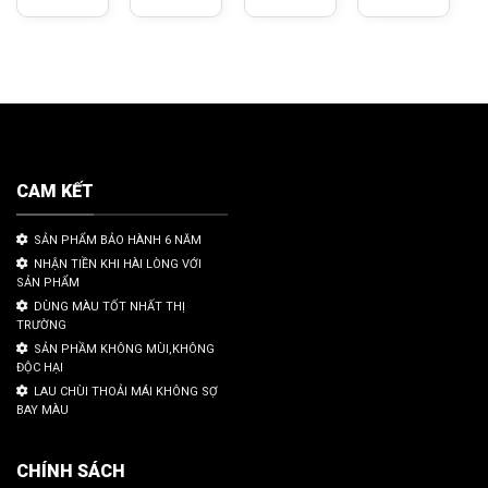
CAM KẾT
SẢN PHẨM BẢO HÀNH 6 NĂM
NHẬN TIỀN KHI HÀI LÒNG VỚI
SẢN PHẨM
DÙNG MÀU TỐT NHẤT THỊ
TRƯỜNG
SẢN PHẦM KHÔNG MÙI,KHÔNG
ĐỘC HẠI
LAU CHÙI THOẢI MÁI KHÔNG SỢ
BAY MÀU
CHÍNH SÁCH