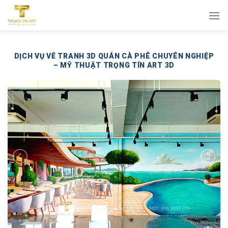
Bỏ
qua
nội
dung
DỊCH VỤ VẼ TRANH 3D QUÁN CÀ PHÊ CHUYÊN NGHIỆP
– MỸ THUẬT TRỌNG TÍN ART 3D