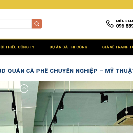
MIỀN NAM
096 88
IỚI THIỆU CÔNG TY
DỰ ÁN ĐÃ THI CÔNG
GIÁ VẼ TRANH 
3D QUÁN CÀ PHÊ CHUYÊN NGHIỆP – MỸ THUẬ