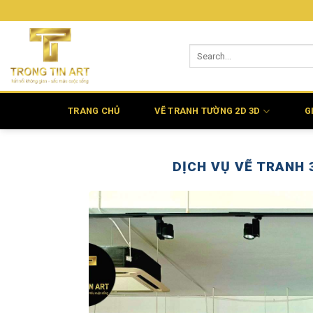
Bỏ
qua
nội
dung
TRANG CHỦ
VẼ TRANH TƯỜNG 2D 3D
G
DỊCH VỤ VẼ TRANH 