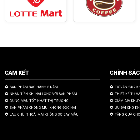
CAM KẾT
CHÍNH SÁ
SẢN PHẨM BẢO HÀNH 6 NĂM
TƯ VẤN 24/7 K
NHẬN TIỀN KHI HÀI LÒNG VỚI SẢN PHẨM
THIẾT KẾ TƯ V
DÙNG MÀU TỐT NHẤT THỊ TRƯỜNG
GIẢM GIÁ KHU
SẢN PHẦM KHÔNG MÙI,KHÔNG ĐỘC HẠI
ƯU ĐÃI CHO K
LAU CHÙI THOẢI MÁI KHÔNG SỢ BAY MÀU
TẶNG QUÀ CHO