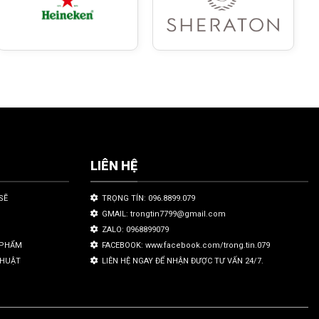
LIÊN HỆ
SẼ
TRỌNG TÍN: 096.8899.079
GMAIL: trongtin7799@gmail.com
ZALO: 0968899079
N PHẨM
FACEBOOK: www.facebook.com/trong.tin.079
THUẬT
LIÊN HỆ NGAY ĐỂ NHẬN ĐƯỢC TƯ VẤN 24/7.