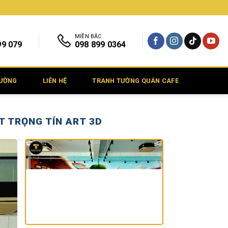
MIỀN BẮC
99 079
098 899 0364
TƯỜNG
LIÊN HỆ
TRANH TƯỜNG QUÁN CAFE
T TRỌNG TÍN ART 3D