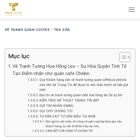
Bỏ
qua
nội
dung
VẼ TRANH QUÁN COFFEE - TRÀ SỮA
Mục lục
Vẽ Tranh Tường Hoa Hồng Leo – Sự Hòa Quyện Tinh Tế
Tạo Điểm nhấn cho quán cafe Chekin.
Quý Khách hàng cần vẽ tranh tường quán coffee,cà phê,trà
sữa liên hệ Trọng Tín để được tư vấn mẫu tranh và báo giá
nhé!
Địa chỉ vẽ tranh tường quán cafe hoa hồng leo 3d uy tín!
KIẾN TRÚC MĨ THUẬT TRỌNG TÍN ART
GỬI TIN NHẮN GMAIL
GỌI CHO CHÚNG TÔI
TƯ VẤN 24/7 TƯ VẤN MẪU TẠI NHÀ
Đội ngũ tư vấn mẫu, thi công chuyên nghiệp theo yêu cầu
khách hàng, tư vấn thiết kế mẫu tại nhà
CAM KẾT CỦA CÔNG TY CHÚNG TÔI