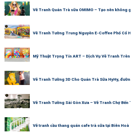
Vẽ Tranh Quán Trà sữa OMIMO – Tạo nên không gian
Vẽ Tranh Tường Trung Nguyên E-Coffee Phố Cổ Hội 
Mỹ Thuật Trọng Tín ART – Dịch Vụ Vẽ Tranh Trên T
Vẽ Tranh Tường 3D Cho Quán Trà Sữa HyHy, đường 
Vẽ Tranh Tường Sài Gòn Xưa – Vẽ Tranh Chợ Bến Th
Vẽ tranh cầu thang quán cafe trà sữa tại Biên Hoà