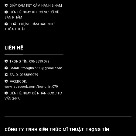
GIẤY CAM KẾT CẢM HÀNH 6 NĂM
LIÊN HỆ NGAY KHI CÓ SỰ CỐ VỀ
SẢN PHẨM
CHẤT LƯỢNG ĐÀM BẢO NHƯ
THỎA THUẬT
LIÊN HỆ
TRỌNG TÍN: 096.8899.079
GMAIL: trongtin7799@gmail.com
ZALO: 0968899079
FACEBOOK:
www.facebook.com/trong.tin.079
LIÊN HỆ NGAY ĐỂ NHẬN ĐƯỢC TƯ
VẤN 24/7.
CÔNG TY TNHH KIẾN TRÚC MĨ THUẬT TRỌNG TÍN