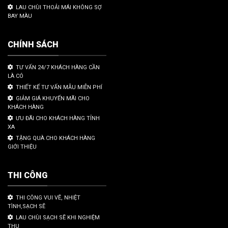
LAU CHÙI THOẢI MÁI KHÔNG SỢ
BAY MÀU
CHÍNH SÁCH
TƯ VẤN 24/7 KHÁCH HÀNG CẦN
LÀ CÓ
THIẾT KẾ TƯ VẤN MẪU MIỄN PHÍ
GIẢM GIÁ KHUYẾN MÃI CHO
KHÁCH HÀNG
ƯU ĐÃI CHO KHÁCH HÀNG TỈNH
XA
TẶNG QUÀ CHO KHÁCH HÀNG
GIỚI THIỆU
THI CÔNG
THI CÔNG VUI VẼ, NHIỆT
TÌNH,SẠCH SẼ
LAU CHÙI SẠCH SẼ KHI NGHIỆM
THU