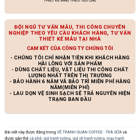
THIẾT KẾ MẪU THEO YÊU CẦU
ĐỘI NGŨ TƯ VẤN MẪU, THI CÔNG CHUYÊN
NGHIỆP THEO YÊU CẦU KHÁCH HÀNG, TƯ VẤN
THIẾT KẾ MẪU TẠI NHÀ
CAM KẾT CỦA CÔNG TY CHÚNG TÔI
- CHÚNG TÔI CHỈ NHẬN TIỀN KHI KHÁCH HÀNG
HÀI LÒNG VỚI SẢN PHẨM
- DÙNG CHẤT LIỆU, VẬT LIỆU THI CÔNG CHẤT
LƯỢNG NHẤT TRÊN THỊ TRƯỜNG
- BẢO HÀNH 6 NĂM VÀ BẢO TRÌ MIỄN PHÍ HÀNG
NĂM(MIỄN PHÍ)
- LAU DỌN VỆ SINH SẠCH SẼ TRẢ NGUYÊN HIỆN
TRẠNG BAN ĐẦU
Bài viết này được đăng trong
VẼ TRANH QUÁN COFFEE - TRÀ SỮA
và
được gắn thẻ
cà phê
,
giá tranh tường
,
giá vẽ tranh tường
,
mau tranh