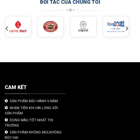
ĐỐI TÁC CỦA CHÚNG TÔI
CAM KẾT
SẢN PHẨM BẢO HÀNH 6 NĂM
NHẬN TIỀN KHI HÀI LÒNG VỚI
SẢN PHẨM
DÙNG MÀU TỐT NHẤT THỊ
TRƯỜNG
SẢN PHẦM KHÔNG MÙI,KHÔNG
ĐỘC HẠI