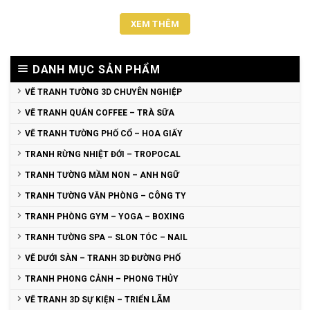
XEM THÊM
DANH MỤC SẢN PHẨM
VẼ TRANH TƯỜNG 3D CHUYÊN NGHIỆP
VẼ TRANH QUÁN COFFEE – TRÀ SỮA
VẼ TRANH TƯỜNG PHỐ CỔ – HOA GIẤY
TRANH RỪNG NHIỆT ĐỚI – TROPOCAL
TRANH TƯỜNG MẦM NON – ANH NGỮ
TRANH TƯỜNG VĂN PHÒNG – CÔNG TY
TRANH PHÒNG GYM – YOGA – BOXING
TRANH TƯỜNG SPA – SLON TÓC – NAIL
VẼ DƯỚI SÀN – TRANH 3D ĐƯỜNG PHỐ
TRANH PHONG CẢNH – PHONG THỦY
VẼ TRANH 3D SỰ KIỆN – TRIỂN LÃM