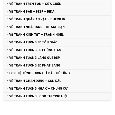
VẼ TRANH TRÊN TÔN – CỬA CUỐN
VẼ TRANH BAR – BEER – BIDA
VẼ TRANH QUÁN ĂN VẶT – CHECK IN
VẼ TRANH NHÀ HÀNG – KHÁCH SẠN
VẼ TRANH KÍNH TẾT – TRANH NOEL
VẼ TRANH TƯỜNG 3D TÔN GIÁO
VẼ TRANH TƯỜNG 3D PHÒNG GAME
VẼ TRANH TƯỜNG LÀNG QUÊ ĐẸP
VẼ TRANH TƯỜNG 3D PHÁT SÁNG
SƠN HIỆU ỨNG – SƠN GIẢ ĐÁ – BÊ TÔNG
VẼ TRANH CHÂN DUNG – SƠN DẦU
VẼ TRANH TƯỜNG NHÀ Ở – CHUNG CƯ
VẼ TRANH TƯỜNG LOGO THƯƠNG HIỆU