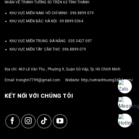
NHẬN VẼ TRANH TƯỜNG 3D TRÊN 63 TỈNH THÀNH
KHU VỰC MIỀN NAM: HỒ CHÍ MINH :
096 8899 079
KHU VỰC MIỀN BẮC: HÀ NỘI :
09.8899.0364
KHU VỰC MIỀN TRUNG: ĐÀ NẴNG :
035.3427.097
KHU VỰC MIỀN TÂY: CẦN THƠ :
096.8899.079
Địa chỉ: 463 Lê Văn Thọ , Phường 9, Quận Gò Vấp, Tp. Hồ Chính Minh
Email:
trongtin7799@gmail.com
Website:
http://vetranhtuong2d3d.com/
KẾT NỐI VỚI CHÚNG TÔI