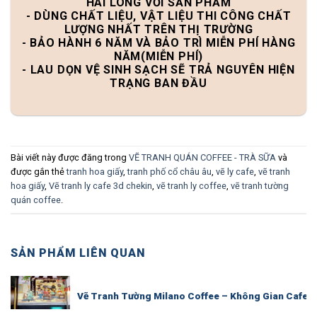
HÀI LÒNG VỚI SẢN PHẨM
- DÙNG CHẤT LIỆU, VẬT LIỆU THI CÔNG CHẤT
LƯỢNG NHẤT TRÊN THỊ TRƯỜNG
- BẢO HÀNH 6 NĂM VÀ BẢO TRÌ MIỄN PHÍ HÀNG
NĂM(MIỄN PHÍ)
- LAU DỌN VỆ SINH SẠCH SẼ TRẢ NGUYÊN HIỆN
TRẠNG BAN ĐẦU
Bài viết này được đăng trong
VẼ TRANH QUÁN COFFEE - TRÀ SỮA
và
được gắn thẻ
tranh hoa giấy
,
tranh phố cổ châu âu
,
vẽ ly cafe
,
vẽ tranh
hoa giấy
,
Vẽ tranh ly cafe 3d chekin
,
vẽ tranh ly coffee
,
vẽ tranh tường
quán coffee
.
SẢN PHẨM LIÊN QUAN
Vẽ Tranh Tường Milano Coffee – Không Gian Cafe 