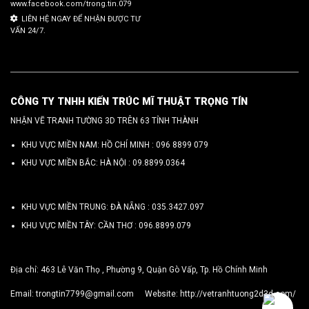
www.facebook.com/trong.tin.079
LIÊN HỆ NGAY ĐỂ NHẬN ĐƯỢC TƯ
VẤN 24/7.
CÔNG TY TNHH KIẾN TRÚC MĨ THUẬT TRỌNG TÍN
NHẬN VẼ TRANH TƯỜNG 3D TRÊN 63 TỈNH THÀNH
KHU VỰC MIỀN NAM: HỒ CHÍ MINH :
096 8899 079
KHU VỰC MIỀN BẮC: HÀ NỘI :
09.8899.0364
KHU VỰC MIỀN TRUNG: ĐÀ NẴNG :
035.3427.097
KHU VỰC MIỀN TÂY: CẦN THƠ :
096.8899.079
Địa chỉ: 463 Lê Văn Thọ , Phường 9, Quận Gò Vấp, Tp. Hồ Chính Minh
Email:
trongtin7799@gmail.com
Website:
http://vetranhtuong2d3d.com/