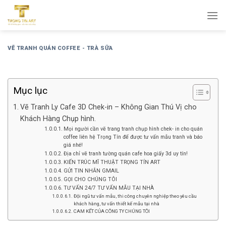
Bỏ
qua
nội
dung
VẼ TRANH QUÁN COFFEE - TRÀ SỮA
Mục lục
Vẽ Tranh Ly Cafe 3D Chek-in – Không Gian Thú Vị cho
Khách Hàng Chụp hình.
Mọi người cần vẽ trang tranh chụp hình chek- in cho quán
coffee liên hệ Trọng Tín để được tư vấn mẫu tranh và báo
giá nhé!
Địa chỉ vẽ tranh tường quán cafe hoa giấy 3d uy tín!
KIẾN TRÚC MĨ THUẬT TRỌNG TÍN ART
GỬI TIN NHẮN GMAIL
GỌI CHO CHÚNG TÔI
TƯ VẤN 24/7 TƯ VẤN MẪU TẠI NHÀ
Đội ngũ tư vấn mẫu, thi công chuyên nghiệp theo yêu cầu
khách hàng, tư vấn thiết kế mẫu tại nhà
CAM KẾT CỦA CÔNG TY CHÚNG TÔI