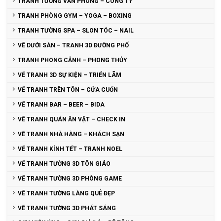
TRANH TƯỜNG VĂN PHÒNG – CÔNG TY
TRANH PHÒNG GYM – YOGA – BOXING
TRANH TƯỜNG SPA – SLON TÓC – NAIL
VẼ DƯỚI SÀN – TRANH 3D ĐƯỜNG PHỐ
TRANH PHONG CẢNH – PHONG THỦY
VẼ TRANH 3D SỰ KIỆN – TRIỂN LÃM
VẼ TRANH TRÊN TÔN – CỬA CUỐN
VẼ TRANH BAR – BEER – BIDA
VẼ TRANH QUÁN ĂN VẶT – CHECK IN
VẼ TRANH NHÀ HÀNG – KHÁCH SẠN
VẼ TRANH KÍNH TẾT – TRANH NOEL
VẼ TRANH TƯỜNG 3D TÔN GIÁO
VẼ TRANH TƯỜNG 3D PHÒNG GAME
VẼ TRANH TƯỜNG LÀNG QUÊ ĐẸP
VẼ TRANH TƯỜNG 3D PHÁT SÁNG