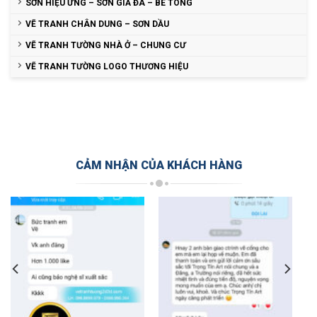
SƠN HIỆU ỨNG – SƠN GIẢ ĐÁ – BÊ TÔNG
VẼ TRANH CHÂN DUNG – SƠN DẦU
VẼ TRANH TƯỜNG NHÀ Ở – CHUNG CƯ
VẼ TRANH TƯỜNG LOGO THƯƠNG HIỆU
CẢM NHẬN CỦA KHÁCH HÀNG