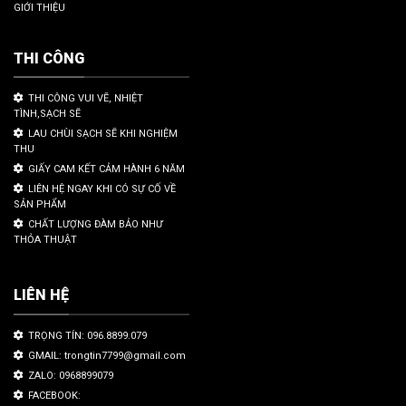
GIỚI THIỆU
THI CÔNG
THI CÔNG VUI VẼ, NHIỆT
TÌNH,SẠCH SẼ
LAU CHÙI SẠCH SẼ KHI NGHIỆM
THU
GIẤY CAM KẾT CẢM HÀNH 6 NĂM
LIÊN HỆ NGAY KHI CÓ SỰ CỐ VỀ
SẢN PHẨM
CHẤT LƯỢNG ĐÀM BẢO NHƯ
THỎA THUẬT
LIÊN HỆ
TRỌNG TÍN: 096.8899.079
GMAIL: trongtin7799@gmail.com
ZALO: 0968899079
FACEBOOK: