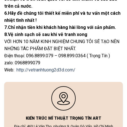
trên cả nước.
6.Hãy đề chúng tôi thiết kế miễn phí và tư vấn một cách
nhiệt tình nhất !
7.Chỉ nhận tiền khi khách hàng hài lòng với sản phẩm.
8.Vệ sinh sạch sẽ sau khi vẽ tranh xong
VỚI HƠN 10 NĂM KINH NGHIỆM CHUNG TÔI SẼ TẠO NÊN
NHỮNG TÁC PHẨM ĐẶT BIỆT NHẤT.
Điện thoại: 096.8899.079 – 098.899.0364 ( Trọng Tín )
zalo: 0968899079
Web:
http://vetranhtuong2d3d.com/
KIẾN TRÚC MĨ THUẬT TRỌNG TÍN ART
Địa chỉ: 463 Lê Văn Thọ, phường 9, Quận Gò Vấp, Hồ Chí Minh