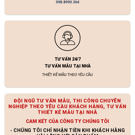
098.8990.364
TƯ VẤN 24/7
TƯ VẤN MẪU TẠI NHÀ
THIẾT KẾ MẪU THEO YÊU CẦU
ĐỘI NGŨ TƯ VẤN MẪU, THI CÔNG CHUYÊN
NGHIỆP THEO YÊU CẦU KHÁCH HÀNG, TƯ VẤN
THIẾT KẾ MẪU TẠI NHÀ
CAM KẾT CỦA CÔNG TY CHÚNG TÔI
- CHÚNG TÔI CHỈ NHẬN TIỀN KHI KHÁCH HÀNG