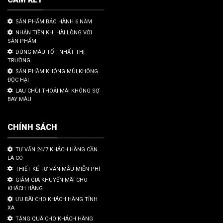
SẢN PHẨM BẢO HÀNH 6 NĂM
NHẬN TIỀN KHI HÀI LÒNG VỚI
SẢN PHẨM
DÙNG MÀU TỐT NHẤT THỊ
TRƯỜNG
SẢN PHẦM KHÔNG MÙI,KHÔNG
ĐỘC HẠI
LAU CHÙI THOẢI MÁI KHÔNG SỢ
BAY MÀU
CHÍNH SÁCH
TƯ VẤN 24/7 KHÁCH HÀNG CẦN
LÀ CÓ
THIẾT KẾ TƯ VẤN MẪU MIỄN PHÍ
GIẢM GIÁ KHUYẾN MÃI CHO
KHÁCH HÀNG
ƯU ĐÃI CHO KHÁCH HÀNG TỈNH
XA
TẶNG QUÀ CHO KHÁCH HÀNG