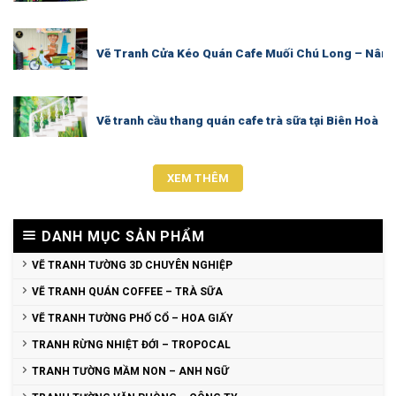
Vẽ Tranh Cửa Kéo Quán Cafe Muối Chú Long – Nân
Vẽ tranh cầu thang quán cafe trà sữa tại Biên Hoà
XEM THÊM
DANH MỤC SẢN PHẨM
VẼ TRANH TƯỜNG 3D CHUYÊN NGHIỆP
VẼ TRANH QUÁN COFFEE – TRÀ SỮA
VẼ TRANH TƯỜNG PHỐ CỔ – HOA GIẤY
TRANH RỪNG NHIỆT ĐỚI – TROPOCAL
TRANH TƯỜNG MẦM NON – ANH NGỮ