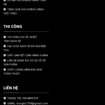
ƯU ĐÃI CHO KHÁCH HÀNG TỈNH
XA
TẶNG QUÀ CHO KHÁCH HÀNG
GIỚI THIỆU
THI CÔNG
THI CÔNG VUI VẼ, NHIỆT
TÌNH,SẠCH SẼ
LAU CHÙI SẠCH SẼ KHI NGHIỆM
THU
GIẤY CAM KẾT CẢM HÀNH 6 NĂM
LIÊN HỆ NGAY KHI CÓ SỰ CỐ VỀ
SẢN PHẨM
CHẤT LƯỢNG ĐÀM BẢO NHƯ
THỎA THUẬT
LIÊN HỆ
TRỌNG TÍN: 096.8899.079
GMAIL: trongtin7799@gmail.com