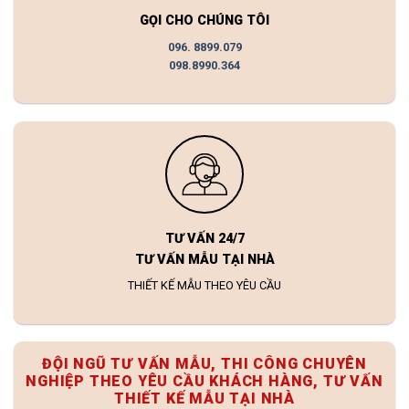
GỌI CHO CHÚNG TÔI
096. 8899.079
098.8990.364
TƯ VẤN 24/7
TƯ VẤN MẪU TẠI NHÀ
THIẾT KẾ MẪU THEO YÊU CẦU
ĐỘI NGŨ TƯ VẤN MẪU, THI CÔNG CHUYÊN
NGHIỆP THEO YÊU CẦU KHÁCH HÀNG, TƯ VẤN
THIẾT KẾ MẪU TẠI NHÀ