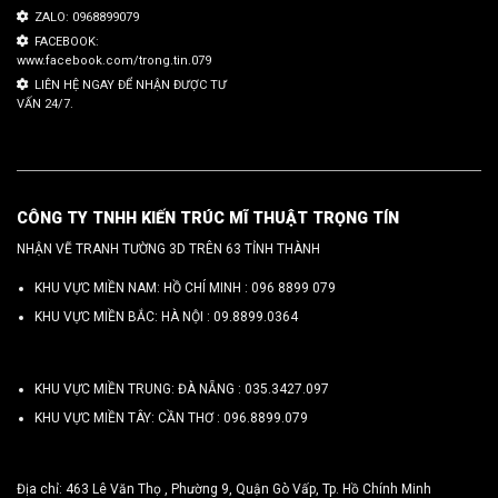
ZALO: 0968899079
FACEBOOK:
www.facebook.com/trong.tin.079
LIÊN HỆ NGAY ĐỂ NHẬN ĐƯỢC TƯ
VẤN 24/7.
CÔNG TY TNHH KIẾN TRÚC MĨ THUẬT TRỌNG TÍN
NHẬN VẼ TRANH TƯỜNG 3D TRÊN 63 TỈNH THÀNH
KHU VỰC MIỀN NAM: HỒ CHÍ MINH :
096 8899 079
KHU VỰC MIỀN BẮC: HÀ NỘI :
09.8899.0364
KHU VỰC MIỀN TRUNG: ĐÀ NẴNG :
035.3427.097
KHU VỰC MIỀN TÂY: CẦN THƠ :
096.8899.079
Địa chỉ: 463 Lê Văn Thọ , Phường 9, Quận Gò Vấp, Tp. Hồ Chính Minh