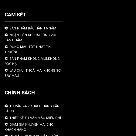
CAM KẾT
SẢN PHẨM BẢO HÀNH 6 NĂM
NHẬN TIỀN KHI HÀI LÒNG VỚI
SẢN PHẨM
DÙNG MÀU TỐT NHẤT THỊ
TRƯỜNG
SẢN PHẦM KHÔNG MÙI,KHÔNG
ĐỘC HẠI
LAU CHÙI THOẢI MÁI KHÔNG SỢ
BAY MÀU
CHÍNH SÁCH
TƯ VẤN 24/7 KHÁCH HÀNG CẦN
LÀ CÓ
THIẾT KẾ TƯ VẤN MẪU MIỄN PHÍ
GIẢM GIÁ KHUYẾN MÃI CHO
KHÁCH HÀNG