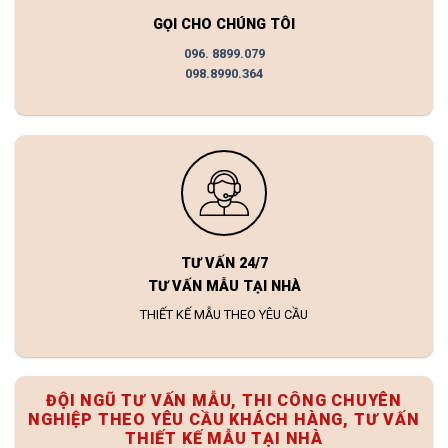
GỌI CHO CHÚNG TÔI
096. 8899.079
098.8990.364
TƯ VẤN 24/7
TƯ VẤN MẪU TẠI NHÀ
THIẾT KẾ MẪU THEO YÊU CẦU
ĐỘI NGŨ TƯ VẤN MẪU, THI CÔNG CHUYÊN
NGHIỆP THEO YÊU CẦU KHÁCH HÀNG, TƯ VẤN
THIẾT KẾ MẪU TẠI NHÀ