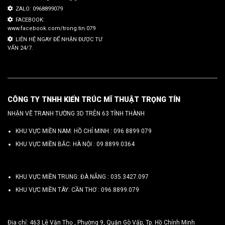
ZALO: 0968899079
FACEBOOK:
www.facebook.com/trong.tin.079
LIÊN HỆ NGAY ĐỂ NHẬN ĐƯỢC TƯ
VẤN 24/7.
CÔNG TY TNHH KIẾN TRÚC MĨ THUẬT TRỌNG TÍN
NHẬN VẼ TRANH TƯỜNG 3D TRÊN 63 TỈNH THÀNH
KHU VỰC MIỀN NAM: HỒ CHÍ MINH :
096 8899 079
KHU VỰC MIỀN BẮC: HÀ NỘI :
09.8899.0364
KHU VỰC MIỀN TRUNG: ĐÀ NẴNG :
035.3427.097
KHU VỰC MIỀN TÂY: CẦN THƠ :
096.8899.079
Địa chỉ: 463 Lê Văn Thọ , Phường 9, Quận Gò Vấp, Tp. Hồ Chính Minh