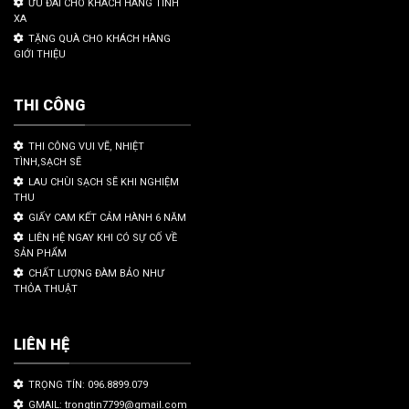
ƯU ĐÃI CHO KHÁCH HÀNG TỈNH
XA
TẶNG QUÀ CHO KHÁCH HÀNG
GIỚI THIỆU
THI CÔNG
THI CÔNG VUI VẼ, NHIỆT
TÌNH,SẠCH SẼ
LAU CHÙI SẠCH SẼ KHI NGHIỆM
THU
GIẤY CAM KẾT CẢM HÀNH 6 NĂM
LIÊN HỆ NGAY KHI CÓ SỰ CỐ VỀ
SẢN PHẨM
CHẤT LƯỢNG ĐÀM BẢO NHƯ
THỎA THUẬT
LIÊN HỆ
TRỌNG TÍN: 096.8899.079
GMAIL: trongtin7799@gmail.com