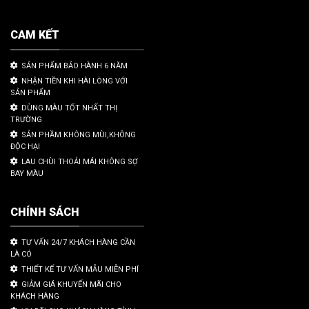
CAM KẾT
SẢN PHẨM BẢO HÀNH 6 NĂM
NHẬN TIỀN KHI HÀI LÒNG VỚI
SẢN PHẨM
DÙNG MÀU TỐT NHẤT THỊ
TRƯỜNG
SẢN PHẦM KHÔNG MÙI,KHÔNG
ĐỘC HẠI
LAU CHÙI THOẢI MÁI KHÔNG SỢ
BAY MÀU
CHÍNH SÁCH
TƯ VẤN 24/7 KHÁCH HÀNG CẦN
LÀ CÓ
THIẾT KẾ TƯ VẤN MẪU MIỄN PHÍ
GIẢM GIÁ KHUYẾN MÃI CHO
KHÁCH HÀNG