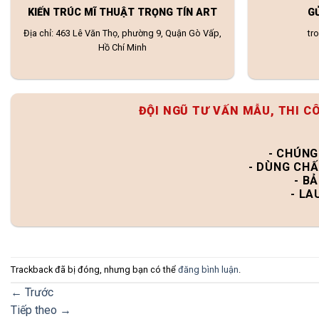
KIẾN TRÚC MĨ THUẬT TRỌNG TÍN ART
G
Địa chỉ: 463 Lê Văn Thọ, phường 9, Quận Gò Vấp,
tr
Hồ Chí Minh
ĐỘI NGŨ TƯ VẤN MẪU, THI C
- CHÚNG
- DÙNG CHẤ
- B
- LA
Trackback đã bị đóng, nhưng bạn có thể
đăng bình luận
.
←
Trước
Tiếp theo
→