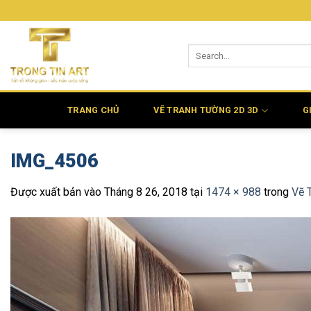
Bỏ
qua
nội
dung
TRANG CHỦ
VẼ TRANH TƯỜNG 2D 3D
G
IMG_4506
Được xuất bản vào
Tháng 8 26, 2018
tại
1474 × 988
trong
Vẽ 