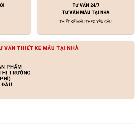
ÔI
TƯ VẤN 24/7
TƯ VẤN MẪU TẠI NHÀ
THIẾT KẾ MẪU THEO YÊU CẦU
Ư VẤN THIẾT KẾ MẪU TẠI NHÀ
SẢN PHẨM
 THỊ TRƯỜNG
PHÍ)
N ĐẦU