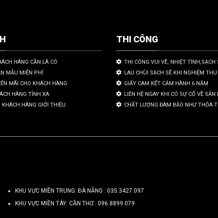
CH
THI CÔNG
HÁCH HÀNG CẦN LÀ CÓ
THI CÔNG VUI VẼ, NHIỆT TÌNH,SẠCH 
ẤN MẪU MIỄN PHÍ
LAU CHÙI SẠCH SẼ KHI NGHIỆM THU
YẾN MÃI CHO KHÁCH HÀNG
GIẤY CAM KẾT CẢM HÀNH 6 NĂM
HÁCH HÀNG TỈNH XA
LIÊN HỆ NGAY KHI CÓ SỰ CỐ VỀ SẢ
 KHÁCH HÀNG GIỚI THIỆU
CHẤT LƯỢNG ĐÀM BẢO NHƯ THỎA 
KHU VỰC MIỀN TRUNG: ĐÀ NẴNG :
035.3427.097
KHU VỰC MIỀN TÂY: CẦN THƠ :
096.8899.079