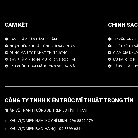
CAM KẾT
CHÍNH SÁ
SẢN PHẨM BẢO HÀNH 6 NĂM
TƯ VẤN 24/7 K
NHẬN TIỀN KHI HÀI LÒNG VỚI SẢN PHẨM
THIẾT KẾ TƯ V
DÙNG MÀU TỐT NHẤT THỊ TRƯỜNG
GIẢM GIÁ KHU
SẢN PHẦM KHÔNG MÙI,KHÔNG ĐỘC HẠI
ƯU ĐÃI CHO K
LAU CHÙI THOẢI MÁI KHÔNG SỢ BAY MÀU
TẶNG QUÀ CHO
CÔNG TY TNHH KIẾN TRÚC MĨ THUẬT TRỌNG TÍN
NHẬN VẼ TRANH TƯỜNG 3D TRÊN 63 TỈNH THÀNH
KHU VỰC MIỀN NAM: HỒ CHÍ MINH :
096 8899 079
KHU VỰC MIỀN BẮC: HÀ NỘI :
09.8899.0364