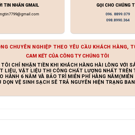
ỬI TIN NHẮN GMAIL
GỌI CHO CHÚNG T
ongtin7799@gmail.com
096. 8899.079
098.8990.364
ÔNG CHUYÊN NGHIỆP THEO YÊU CẦU KHÁCH HÀNG, T
CAM KẾT CỦA CÔNG TY CHÚNG TÔI
 TÔI CHỈ NHẬN TIỀN KHI KHÁCH HÀNG HÀI LÒNG VỚI 
T LIỆU, VẬT LIỆU THI CÔNG CHẤT LƯỢNG NHẤT TRÊN
ẢO HÀNH 6 NĂM VÀ BẢO TRÌ MIỄN PHÍ HÀNG NĂM(MIỄN 
U DỌN VỆ SINH SẠCH SẼ TRẢ NGUYÊN HIỆN TRẠNG BA