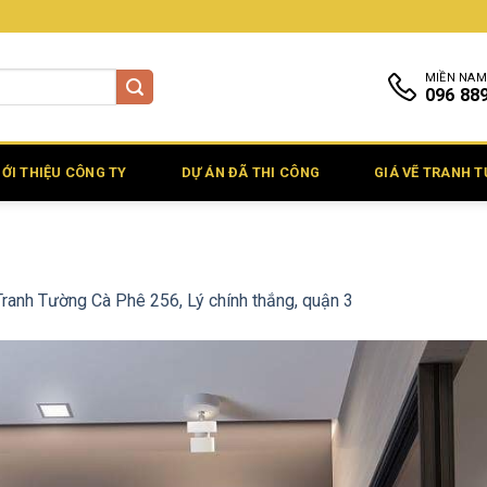
MIỀN NAM
096 88
IỚI THIỆU CÔNG TY
DỰ ÁN ĐÃ THI CÔNG
GIÁ VẼ TRANH 
Tranh Tường Cà Phê 256, Lý chính thắng, quận 3