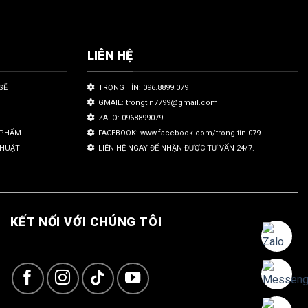
LIÊN HỆ
SẼ
TRỌNG TÍN: 096.8899.079
GMAIL: trongtin7799@gmail.com
ZALO: 0968899079
N PHẨM
FACEBOOK: www.facebook.com/trong.tin.079
THUẬT
LIÊN HỆ NGAY ĐỂ NHẬN ĐƯỢC TƯ VẤN 24/7.
KẾT NỐI VỚI CHÚNG TÔI