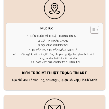
Mục lục
KIẾN TRÚC MĨ THUẬT TRỌNG TÍN ART
GỬI TIN NHẮN GMAIL
GỌI CHO CHÚNG TÔI
TƯ VẤN 24/7 TƯ VẤN MẪU TẠI NHÀ
Đội ngũ tư vấn mẫu, thi công chuyên nghiệp theo yêu cầu khách
hàng, tư vấn thiết kế mẫu tại nhà
CAM KẾT CỦA CÔNG TY CHÚNG TÔI
KIẾN TRÚC MĨ THUẬT TRỌNG TÍN ART
Địa chỉ: 463 Lê Văn Thọ, phường 9, Quận Gò Vấp, Hồ Chí Minh