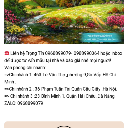
.Liên hệ Trọng Tín 0968899079- 0988990364 hoặc inbox
để được tư vấn mẫu tại nhà và báo giá nhé mọi người!
Văn phòng chi nhánh:
=>Chi nhánh 1 :463 Lê Văn Thọ ,phường 9,Gò Vấp Hồ Chí
Minh .
=>Chi nhánh 2 : 36 Phạm Tuấn Tài Quận Cầu Giấy ,Hà Nội.
=> Chi nhánh 3 :23 Bình Minh 1, Quận Hải Châu ,Đà Nẵng.
ZALO: 0968899079