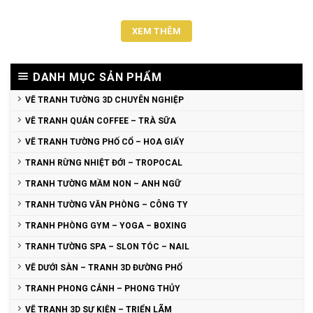
XEM THÊM
DANH MỤC SẢN PHẨM
VẼ TRANH TƯỜNG 3D CHUYÊN NGHIỆP
VẼ TRANH QUÁN COFFEE – TRÀ SỮA
VẼ TRANH TƯỜNG PHỐ CỔ – HOA GIẤY
TRANH RỪNG NHIỆT ĐỚI – TROPOCAL
TRANH TƯỜNG MẦM NON – ANH NGỮ
TRANH TƯỜNG VĂN PHÒNG – CÔNG TY
TRANH PHÒNG GYM – YOGA – BOXING
TRANH TƯỜNG SPA – SLON TÓC – NAIL
VẼ DƯỚI SÀN – TRANH 3D ĐƯỜNG PHỐ
TRANH PHONG CẢNH – PHONG THỦY
VẼ TRANH 3D SỰ KIỆN – TRIỂN LÃM