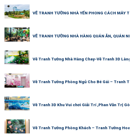
VẼ TRANH TƯỜNG NHÀ YẾN PHONG CÁCH MÂY TRỜI
VẼ TRANH TƯỜNG NHÀ HÀNG QUÁN ĂN, QUÁN NH
Vẽ Tranh Tường Nhà Hàng Chay-Vẽ Tranh 3D Làng 
Vẽ Tranh Tường Phòng Ngủ Cho Bé Gái – Tranh Tườ
Vẽ Tranh 3D Khu Vui chơi Giải Trí ,Phan Văn Trị Gò 
Vẽ Tranh Tường Phòng Khách – Tranh Tường Hoa S