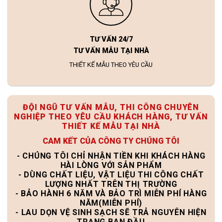
TƯ VẤN 24/7
TƯ VẤN MẪU TẠI NHÀ
THIẾT KẾ MẪU THEO YÊU CẦU
ĐỘI NGŨ TƯ VẤN MẪU, THI CÔNG CHUYÊN
NGHIỆP THEO YÊU CẦU KHÁCH HÀNG, TƯ VẤN
THIẾT KẾ MẪU TẠI NHÀ
CAM KẾT CỦA CÔNG TY CHÚNG TÔI
- CHÚNG TÔI CHỈ NHẬN TIỀN KHI KHÁCH HÀNG
HÀI LÒNG VỚI SẢN PHẨM
- DÙNG CHẤT LIỆU, VẬT LIỆU THI CÔNG CHẤT
LƯỢNG NHẤT TRÊN THỊ TRƯỜNG
- BẢO HÀNH 6 NĂM VÀ BẢO TRÌ MIỄN PHÍ HÀNG
NĂM(MIỄN PHÍ)
- LAU DỌN VỆ SINH SẠCH SẼ TRẢ NGUYÊN HIỆN
TRẠNG BAN ĐẦU