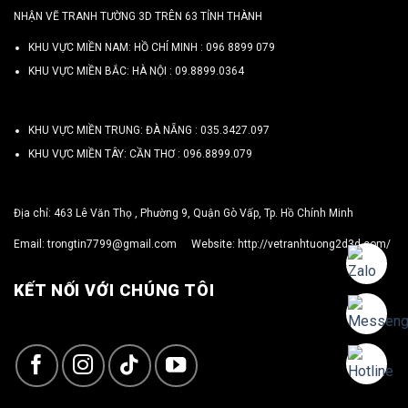
NHẬN VẼ TRANH TƯỜNG 3D TRÊN 63 TỈNH THÀNH
KHU VỰC MIỀN NAM: HỒ CHÍ MINH :
096 8899 079
KHU VỰC MIỀN BẮC: HÀ NỘI :
09.8899.0364
KHU VỰC MIỀN TRUNG: ĐÀ NẴNG :
035.3427.097
KHU VỰC MIỀN TÂY: CẦN THƠ :
096.8899.079
Địa chỉ: 463 Lê Văn Thọ , Phường 9, Quận Gò Vấp, Tp. Hồ Chính Minh
Email:
trongtin7799@gmail.com
Website:
http://vetranhtuong2d3d.com/
KẾT NỐI VỚI CHÚNG TÔI