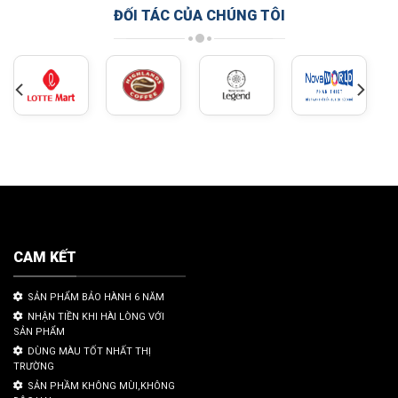
ĐỐI TÁC CỦA CHÚNG TÔI
CAM KẾT
SẢN PHẨM BẢO HÀNH 6 NĂM
NHẬN TIỀN KHI HÀI LÒNG VỚI
SẢN PHẨM
DÙNG MÀU TỐT NHẤT THỊ
TRƯỜNG
SẢN PHẦM KHÔNG MÙI,KHÔNG