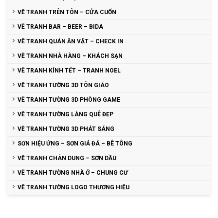
VẼ TRANH TRÊN TÔN – CỬA CUỐN
VẼ TRANH BAR – BEER – BIDA
VẼ TRANH QUÁN ĂN VẶT – CHECK IN
VẼ TRANH NHÀ HÀNG – KHÁCH SẠN
VẼ TRANH KÍNH TẾT – TRANH NOEL
VẼ TRANH TƯỜNG 3D TÔN GIÁO
VẼ TRANH TƯỜNG 3D PHÒNG GAME
VẼ TRANH TƯỜNG LÀNG QUÊ ĐẸP
VẼ TRANH TƯỜNG 3D PHÁT SÁNG
SƠN HIỆU ỨNG – SƠN GIẢ ĐÁ – BÊ TÔNG
VẼ TRANH CHÂN DUNG – SƠN DẦU
VẼ TRANH TƯỜNG NHÀ Ở – CHUNG CƯ
VẼ TRANH TƯỜNG LOGO THƯƠNG HIỆU