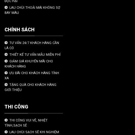
ĐỘC HẠI
LAU CHÙI THOẢI MÁI KHÔNG SỢ
BAY MÀU
CHÍNH SÁCH
TƯ VẤN 24/7 KHÁCH HÀNG CẦN
LÀ CÓ
THIẾT KẾ TƯ VẤN MẪU MIỄN PHÍ
GIẢM GIÁ KHUYẾN MÃI CHO
KHÁCH HÀNG
ƯU ĐÃI CHO KHÁCH HÀNG TỈNH
XA
TẶNG QUÀ CHO KHÁCH HÀNG
GIỚI THIỆU
THI CÔNG
THI CÔNG VUI VẼ, NHIỆT
TÌNH,SẠCH SẼ
LAU CHÙI SẠCH SẼ KHI NGHIỆM