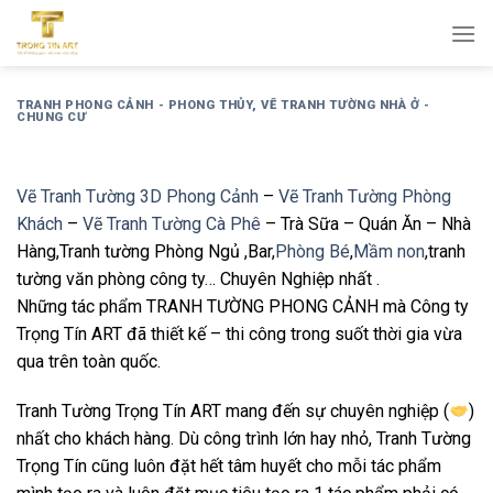
Bỏ
qua
nội
dung
TRANH PHONG CẢNH - PHONG THỦY
,
VẼ TRANH TƯỜNG NHÀ Ở -
CHUNG CƯ
Vẽ Tranh Tường 3D Phong Cảnh
–
Vẽ Tranh Tường Phòng
Khách
–
Vẽ Tranh Tường Cà Phê
– Trà Sữa – Quán Ăn – Nhà
Hàng,Tranh tường Phòng Ngủ ,Bar,
Phòng Bé
,
Mầm non
,tranh
tường văn phòng công ty… Chuyên Nghiệp nhất .
Những tác phẩm TRANH TƯỜNG PHONG CẢNH mà Công ty
Trọng Tín ART đã thiết kế – thi công trong suốt thời gia vừa
qua trên toàn quốc.
Tranh Tường Trọng Tín ART mang đến sự chuyên nghiệp (
)
nhất cho khách hàng. Dù công trình lớn hay nhỏ, Tranh Tường
Trọng Tín cũng luôn đặt hết tâm huyết cho mỗi tác ph
ẩm