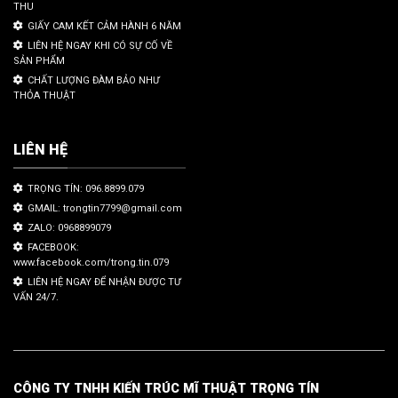
THU
GIẤY CAM KẾT CẢM HÀNH 6 NĂM
LIÊN HỆ NGAY KHI CÓ SỰ CỐ VỀ
SẢN PHẨM
CHẤT LƯỢNG ĐÀM BẢO NHƯ
THỎA THUẬT
LIÊN HỆ
TRỌNG TÍN: 096.8899.079
GMAIL: trongtin7799@gmail.com
ZALO: 0968899079
FACEBOOK:
www.facebook.com/trong.tin.079
LIÊN HỆ NGAY ĐỂ NHẬN ĐƯỢC TƯ
VẤN 24/7.
CÔNG TY TNHH KIẾN TRÚC MĨ THUẬT TRỌNG TÍN