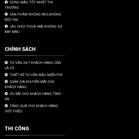
DÙNG MÀU TỐT NHẤT THỊ
TRƯỜNG
SẢN PHẦM KHÔNG MÙI,KHÔNG
ĐỘC HẠI
LAU CHÙI THOẢI MÁI KHÔNG SỢ
BAY MÀU
CHÍNH SÁCH
TƯ VẤN 24/7 KHÁCH HÀNG CẦN
LÀ CÓ
THIẾT KẾ TƯ VẤN MẪU MIỄN PHÍ
GIẢM GIÁ KHUYẾN MÃI CHO
KHÁCH HÀNG
ƯU ĐÃI CHO KHÁCH HÀNG TỈNH
XA
TẶNG QUÀ CHO KHÁCH HÀNG
GIỚI THIỆU
THI CÔNG