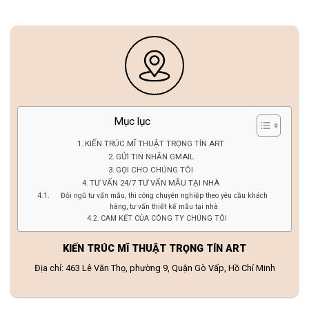
Mục lục
KIẾN TRÚC MĨ THUẬT TRỌNG TÍN ART
GỬI TIN NHẮN GMAIL
GỌI CHO CHÚNG TÔI
TƯ VẤN 24/7 TƯ VẤN MẪU TẠI NHÀ
Đội ngũ tư vấn mẫu, thi công chuyên nghiệp theo yêu cầu khách
hàng, tư vấn thiết kế mẫu tại nhà
CAM KẾT CỦA CÔNG TY CHÚNG TÔI
KIẾN TRÚC MĨ THUẬT TRỌNG TÍN ART
Địa chỉ: 463 Lê Văn Thọ, phường 9, Quận Gò Vấp, Hồ Chí Minh