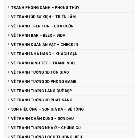
TRANH PHONG CẢNH – PHONG THỦY
VẼ TRANH 3D SỰ KIỆN – TRIỂN LÃM
VẼ TRANH TRÊN TÔN – CỬA CUỐN
VẼ TRANH BAR – BEER – BIDA
VẼ TRANH QUÁN ĂN VẶT – CHECK IN
VẼ TRANH NHÀ HÀNG – KHÁCH SẠN
VẼ TRANH KÍNH TẾT – TRANH NOEL
VẼ TRANH TƯỜNG 3D TÔN GIÁO
VẼ TRANH TƯỜNG 3D PHÒNG GAME
VẼ TRANH TƯỜNG LÀNG QUÊ ĐẸP
VẼ TRANH TƯỜNG 3D PHÁT SÁNG
SƠN HIỆU ỨNG – SƠN GIẢ ĐÁ – BÊ TÔNG
VẼ TRANH CHÂN DUNG – SƠN DẦU
VẼ TRANH TƯỜNG NHÀ Ở – CHUNG CƯ
VẼ TRANH TƯỜNG LOGO THƯƠNG HIỆU