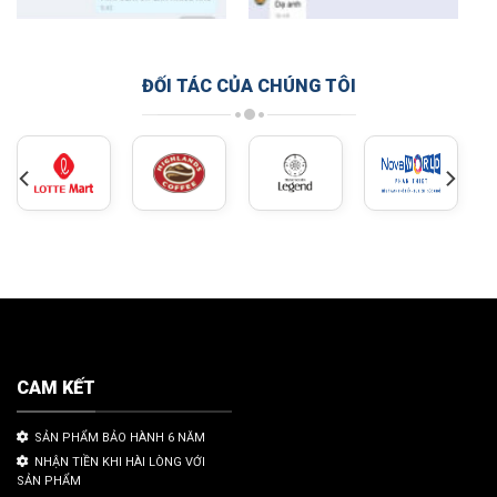
ĐỐI TÁC CỦA CHÚNG TÔI
CAM KẾT
SẢN PHẨM BẢO HÀNH 6 NĂM
NHẬN TIỀN KHI HÀI LÒNG VỚI
SẢN PHẨM