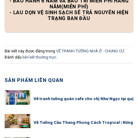
- BẢO HÀNH 6 NĂM VÀ BẢO TRÌ MIỄN PHÍ HÀNG
NĂM(MIỄN PHÍ)
- LAU DỌN VỆ SINH SẠCH SẼ TRẢ NGUYÊN HIỆN
TRẠNG BAN ĐẦU
Bài viết này được đăng trong
VẼ TRANH TƯỜNG NHÀ Ở - CHUNG CƯ
.
Đánh dấu
liên kết thường trực
.
SẢN PHẨM LIÊN QUAN
Vẽ tranh tường quán cafe cho chị Như Ngọc tại quận 
Vẽ Tường Cầu Thang Phong Cách Tropical | Rừng Lá 