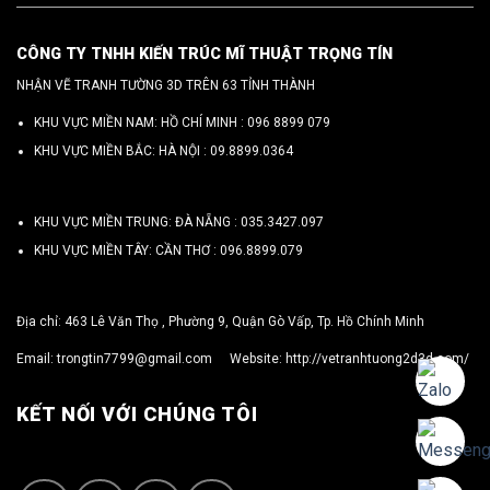
CÔNG TY TNHH KIẾN TRÚC MĨ THUẬT TRỌNG TÍN
NHẬN VẼ TRANH TƯỜNG 3D TRÊN 63 TỈNH THÀNH
KHU VỰC MIỀN NAM: HỒ CHÍ MINH :
096 8899 079
KHU VỰC MIỀN BẮC: HÀ NỘI :
09.8899.0364
KHU VỰC MIỀN TRUNG: ĐÀ NẴNG :
035.3427.097
KHU VỰC MIỀN TÂY: CẦN THƠ :
096.8899.079
Địa chỉ: 463 Lê Văn Thọ , Phường 9, Quận Gò Vấp, Tp. Hồ Chính Minh
Email:
trongtin7799@gmail.com
Website:
http://vetranhtuong2d3d.com/
KẾT NỐI VỚI CHÚNG TÔI