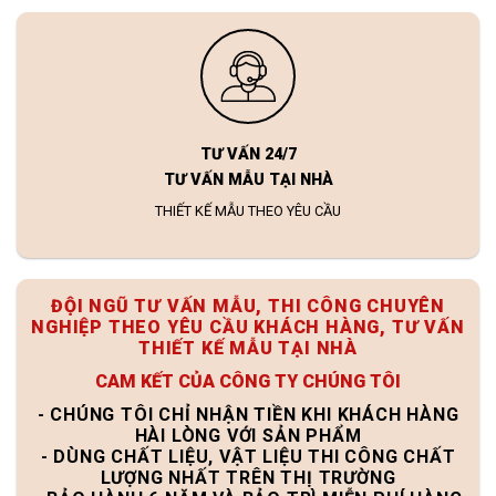
TƯ VẤN 24/7
TƯ VẤN MẪU TẠI NHÀ
THIẾT KẾ MẪU THEO YÊU CẦU
ĐỘI NGŨ TƯ VẤN MẪU, THI CÔNG CHUYÊN
NGHIỆP THEO YÊU CẦU KHÁCH HÀNG, TƯ VẤN
THIẾT KẾ MẪU TẠI NHÀ
CAM KẾT CỦA CÔNG TY CHÚNG TÔI
- CHÚNG TÔI CHỈ NHẬN TIỀN KHI KHÁCH HÀNG
HÀI LÒNG VỚI SẢN PHẨM
- DÙNG CHẤT LIỆU, VẬT LIỆU THI CÔNG CHẤT
LƯỢNG NHẤT TRÊN THỊ TRƯỜNG