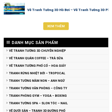
Vẽ Tranh Tường 3D Hồ Bơi – Vẽ Tranh Tường 3D Ph
XEM THÊM
DANH MỤC SẢN PHẨM
VẼ TRANH TƯỜNG 3D CHUYÊN NGHIỆP
VẼ TRANH QUÁN COFFEE – TRÀ SỮA
VẼ TRANH TƯỜNG PHỐ CỔ – HOA GIẤY
TRANH RỪNG NHIỆT ĐỚI – TROPOCAL
TRANH TƯỜNG MẦM NON – ANH NGỮ
TRANH TƯỜNG VĂN PHÒNG – CÔNG TY
TRANH PHÒNG GYM – YOGA – BOXING
TRANH TƯỜNG SPA – SLON TÓC – NAIL
VẼ DƯỚI SÀN – TRANH 3D ĐƯỜNG PHỐ