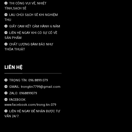
THI CÔNG VUI VẼ, NHIỆT
TÌNH,SẠCH SẼ
LAU CHÙI SẠCH SẼ KHI NGHIỆM
THU
GIẤY CAM KẾT CẢM HÀNH 6 NĂM
LIÊN HỆ NGAY KHI CÓ SỰ CỐ VỀ
SẢN PHẨM
CHẤT LƯỢNG ĐÀM BẢO NHƯ
THỎA THUẬT
LIÊN HỆ
TRỌNG TÍN: 096.8899.079
GMAIL: trongtin7799@gmail.com
ZALO: 0968899079
FACEBOOK:
www.facebook.com/trong.tin.079
LIÊN HỆ NGAY ĐỂ NHẬN ĐƯỢC TƯ
VẤN 24/7.