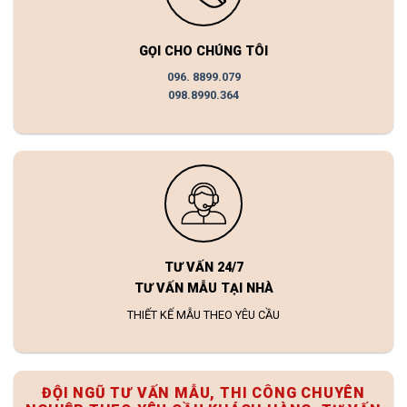
GỌI CHO CHÚNG TÔI
096. 8899.079
098.8990.364
TƯ VẤN 24/7
TƯ VẤN MẪU TẠI NHÀ
THIẾT KẾ MẪU THEO YÊU CẦU
ĐỘI NGŨ TƯ VẤN MẪU, THI CÔNG CHUYÊN