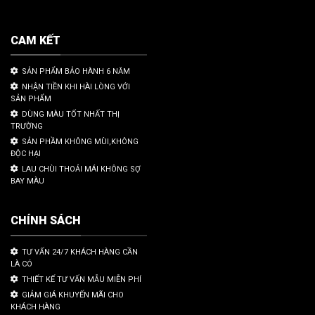
CAM KẾT
SẢN PHẨM BẢO HÀNH 6 NĂM
NHẬN TIỀN KHI HÀI LÒNG VỚI
SẢN PHẨM
DÙNG MÀU TỐT NHẤT THỊ
TRƯỜNG
SẢN PHẦM KHÔNG MÙI,KHÔNG
ĐỘC HẠI
LAU CHÙI THOẢI MÁI KHÔNG SỢ
BAY MÀU
CHÍNH SÁCH
TƯ VẤN 24/7 KHÁCH HÀNG CẦN
LÀ CÓ
THIẾT KẾ TƯ VẤN MẪU MIỄN PHÍ
GIẢM GIÁ KHUYẾN MÃI CHO
KHÁCH HÀNG