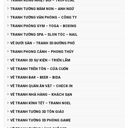
TRANH RỪNG NHIỆT ĐỚI – TROPOCAL
TRANH TƯỜNG MẦM NON – ANH NGỮ
TRANH TƯỜNG VĂN PHÒNG – CÔNG TY
TRANH PHÒNG GYM – YOGA – BOXING
TRANH TƯỜNG SPA – SLON TÓC – NAIL
VẼ DƯỚI SÀN – TRANH 3D ĐƯỜNG PHỐ
TRANH PHONG CẢNH – PHONG THỦY
VẼ TRANH 3D SỰ KIỆN – TRIỂN LÃM
VẼ TRANH TRÊN TÔN – CỬA CUỐN
VẼ TRANH BAR – BEER – BIDA
VẼ TRANH QUÁN ĂN VẶT – CHECK IN
VẼ TRANH NHÀ HÀNG – KHÁCH SẠN
VẼ TRANH KÍNH TẾT – TRANH NOEL
VẼ TRANH TƯỜNG 3D TÔN GIÁO
VẼ TRANH TƯỜNG 3D PHÒNG GAME