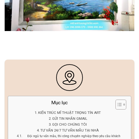
Mục lục
KIẾN TRÚC MĨ THUẬT TRỌNG TÍN ART
GỬI TIN NHẮN GMAIL
GỌI CHO CHÚNG TÔI
TƯ VẤN 24/7 TƯ VẤN MẪU TẠI NHÀ
Đội ngũ tư vấn mẫu, thi công chuyên nghiệp theo yêu cầu khách