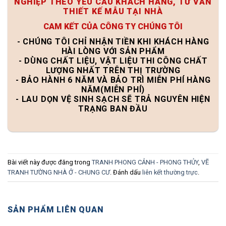
NGHIỆP THEO YÊU CẦU KHÁCH HÀNG, TƯ VẤN
THIẾT KẾ MẪU TẠI NHÀ
CAM KẾT CỦA CÔNG TY CHÚNG TÔI
- CHÚNG TÔI CHỈ NHẬN TIỀN KHI KHÁCH HÀNG
HÀI LÒNG VỚI SẢN PHẨM
- DÙNG CHẤT LIỆU, VẬT LIỆU THI CÔNG CHẤT
LƯỢNG NHẤT TRÊN THỊ TRƯỜNG
- BẢO HÀNH 6 NĂM VÀ BẢO TRÌ MIỄN PHÍ HÀNG
NĂM(MIỄN PHÍ)
- LAU DỌN VỆ SINH SẠCH SẼ TRẢ NGUYÊN HIỆN
TRẠNG BAN ĐẦU
Bài viết này được đăng trong
TRANH PHONG CẢNH - PHONG THỦY
,
VẼ
TRANH TƯỜNG NHÀ Ở - CHUNG CƯ
. Đánh dấu
liên kết thường trực
.
SẢN PHẨM LIÊN QUAN