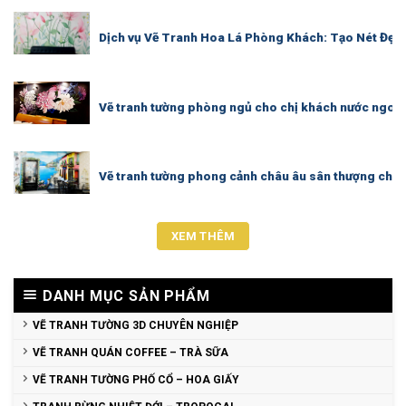
Dịch vụ Vẽ Tranh Hoa Lá Phòng Khách: Tạo Nét Đẹp 
Vẽ tranh tường phòng ngủ cho chị khách nước ngoài 
Vẽ tranh tường phong cảnh châu âu sân thượng cho a
XEM THÊM
DANH MỤC SẢN PHẨM
VẼ TRANH TƯỜNG 3D CHUYÊN NGHIỆP
VẼ TRANH QUÁN COFFEE – TRÀ SỮA
VẼ TRANH TƯỜNG PHỐ CỔ – HOA GIẤY