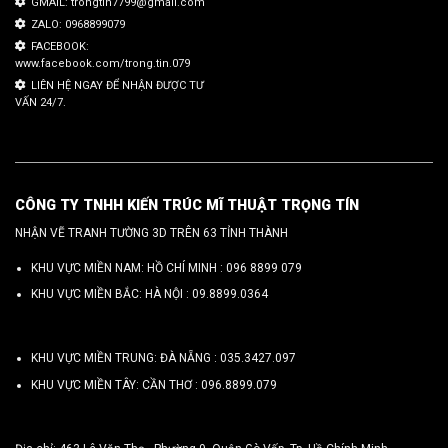
GMAIL: trongtin7799@gmail.com
ZALO: 0968899079
FACEBOOK:
www.facebook.com/trong.tin.079
LIÊN HỆ NGAY ĐỂ NHẬN ĐƯỢC TƯ
VẤN 24/7.
CÔNG TY TNHH KIẾN TRÚC MĨ THUẬT TRỌNG TÍN
NHẬN VẼ TRANH TƯỜNG 3D TRÊN 63 TỈNH THÀNH
KHU VỰC MIỀN NAM: HỒ CHÍ MINH :
096 8899 079
KHU VỰC MIỀN BẮC: HÀ NỘI :
09.8899.0364
KHU VỰC MIỀN TRUNG: ĐÀ NẴNG :
035.3427.097
KHU VỰC MIỀN TÂY: CẦN THƠ :
096.8899.079