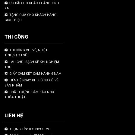
ƯU ĐÃI CHO KHÁCH HÀNG TỈNH
XA
TẶNG QUÀ CHO KHÁCH HÀNG
GIỚI THIỆU
THI CÔNG
THI CÔNG VUI VẼ, NHIỆT
TÌNH,SẠCH SẼ
LAU CHÙI SẠCH SẼ KHI NGHIỆM
THU
GIẤY CAM KẾT CẢM HÀNH 6 NĂM
LIÊN HỆ NGAY KHI CÓ SỰ CỐ VỀ
SẢN PHẨM
CHẤT LƯỢNG ĐÀM BẢO NHƯ
THỎA THUẬT
LIÊN HỆ
TRỌNG TÍN: 096.8899.079