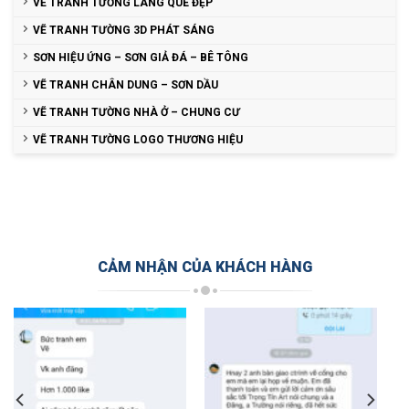
VẼ TRANH TƯỜNG LÀNG QUÊ ĐẸP
VẼ TRANH TƯỜNG 3D PHÁT SÁNG
SƠN HIỆU ỨNG – SƠN GIẢ ĐÁ – BÊ TÔNG
VẼ TRANH CHÂN DUNG – SƠN DẦU
VẼ TRANH TƯỜNG NHÀ Ở – CHUNG CƯ
VẼ TRANH TƯỜNG LOGO THƯƠNG HIỆU
CẢM NHẬN CỦA KHÁCH HÀNG