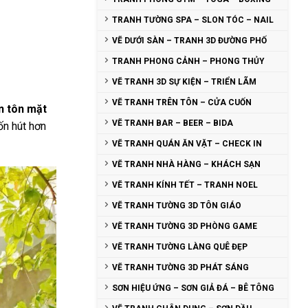
TRANH TƯỜNG SPA – SLON TÓC – NAIL
VẼ DƯỚI SÀN – TRANH 3D ĐƯỜNG PHỐ
TRANH PHONG CẢNH – PHONG THỦY
VẼ TRANH 3D SỰ KIỆN – TRIỂN LÃM
VẼ TRANH TRÊN TÔN – CỬA CUỐN
ên tôn mặt
VẼ TRANH BAR – BEER – BIDA
ốn hút hơn
VẼ TRANH QUÁN ĂN VẶT – CHECK IN
VẼ TRANH NHÀ HÀNG – KHÁCH SẠN
VẼ TRANH KÍNH TẾT – TRANH NOEL
VẼ TRANH TƯỜNG 3D TÔN GIÁO
VẼ TRANH TƯỜNG 3D PHÒNG GAME
VẼ TRANH TƯỜNG LÀNG QUÊ ĐẸP
VẼ TRANH TƯỜNG 3D PHÁT SÁNG
SƠN HIỆU ỨNG – SƠN GIẢ ĐÁ – BÊ TÔNG