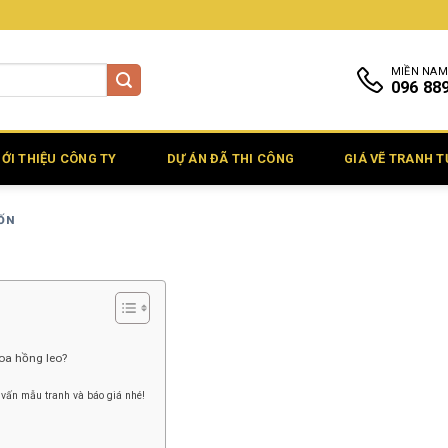
MIỀN NAM
096 88
IỚI THIỆU CÔNG TY
DỰ ÁN ĐÃ THI CÔNG
GIÁ VẼ TRANH 
UỐN
hoa hồng leo?
 vấn mẫu tranh và báo giá nhé!