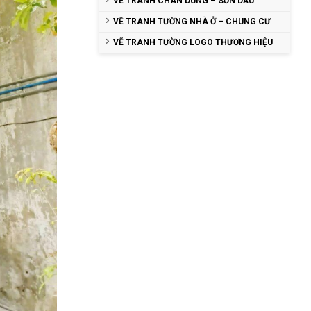
VẼ TRANH CHÂN DUNG – SƠN DẦU
VẼ TRANH TƯỜNG NHÀ Ở – CHUNG CƯ
VẼ TRANH TƯỜNG LOGO THƯƠNG HIỆU