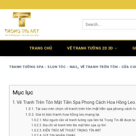
Bỏ
qua
nội
dung
TRANG CHỦ
VẼ TRANH TƯỜNG 2D 3D
G
TRANH TƯỜNG SPA - SLON TÓC - NAIL
,
VẼ TRANH TRÊN TÔN - CỬA C
Mục lục
Vẽ Tranh Trên Tôn Mặt Tiền Spa Phong Cách Hoa Hồng Leo.
Tại sao nên chọn vẽ tranh trên tôn mặt tiền spa phong cách 
Giá trị bức tranh hoa hồng leo mang lại
Mọi người cần vẽ tranh tường spa liên hệ Trọng Tín để được tư
Địa chỉ vẽ tranh trên tôn mặt tiền spa uy tín!
KIẾN TRÚC MĨ THUẬT TRỌNG TÍN ART
GỬI TIN NHẮN GMAIL