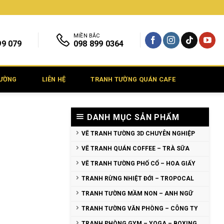
MIỀN BẮC
99 079
098 899 0364
TƯỜNG
LIÊN HỆ
TRANH TƯỜNG QUÁN CAFE
DANH MỤC SẢN PHẨM
VẼ TRANH TƯỜNG 3D CHUYÊN NGHIỆP
VẼ TRANH QUÁN COFFEE – TRÀ SỮA
VẼ TRANH TƯỜNG PHỐ CỔ – HOA GIẤY
TRANH RỪNG NHIỆT ĐỚI – TROPOCAL
TRANH TƯỜNG MẦM NON – ANH NGỮ
TRANH TƯỜNG VĂN PHÒNG – CÔNG TY
TRANH PHÒNG GYM – YOGA – BOXING