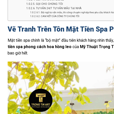
GỌI CHO CHÚNG TÔI
TƯ VẤN 24/7 TƯ VẤN MẪU TẠI NHÀ
Đội ngũ tư vấn mẫu, thi công chuyên nghiệp theo yêu cầu khách hàn
CAM KẾT CỦA CÔNG TY CHÚNG TÔI
Vẽ Tranh Trên Tôn Mặt Tiền Spa 
Mặt tiền spa chính là “bộ mặt” đầu tiên khách hàng nhìn thấy,
tiền spa phong cách hoa hồng leo
của
Mỹ Thuật Trọng T
bao giờ hết.