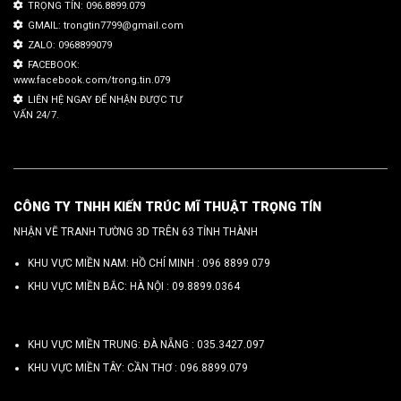
TRỌNG TÍN: 096.8899.079
GMAIL: trongtin7799@gmail.com
ZALO: 0968899079
FACEBOOK:
www.facebook.com/trong.tin.079
LIÊN HỆ NGAY ĐỂ NHẬN ĐƯỢC TƯ
VẤN 24/7.
CÔNG TY TNHH KIẾN TRÚC MĨ THUẬT TRỌNG TÍN
NHẬN VẼ TRANH TƯỜNG 3D TRÊN 63 TỈNH THÀNH
KHU VỰC MIỀN NAM: HỒ CHÍ MINH :
096 8899 079
KHU VỰC MIỀN BẮC: HÀ NỘI :
09.8899.0364
KHU VỰC MIỀN TRUNG: ĐÀ NẴNG :
035.3427.097
KHU VỰC MIỀN TÂY: CẦN THƠ :
096.8899.079