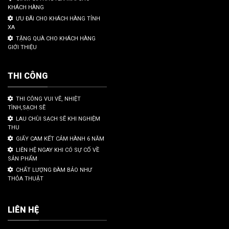
KHÁCH HÀNG
ƯU ĐÃI CHO KHÁCH HÀNG TỈNH
XA
TẶNG QUÀ CHO KHÁCH HÀNG
GIỚI THIỆU
THI CÔNG
THI CÔNG VUI VẼ, NHIỆT
TÌNH,SẠCH SẼ
LAU CHÙI SẠCH SẼ KHI NGHIỆM
THU
GIẤY CAM KẾT CẢM HÀNH 6 NĂM
LIÊN HỆ NGAY KHI CÓ SỰ CỐ VỀ
SẢN PHẨM
CHẤT LƯỢNG ĐÀM BẢO NHƯ
THỎA THUẬT
LIÊN HỆ