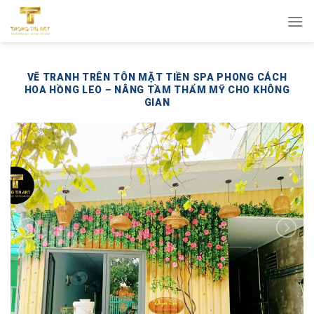
Bỏ
qua
nội
dung
VẼ TRANH TRÊN TÔN MẶT TIỀN SPA PHONG CÁCH
HOA HỒNG LEO – NÂNG TẦM THẨM MỸ CHO KHÔNG
GIAN