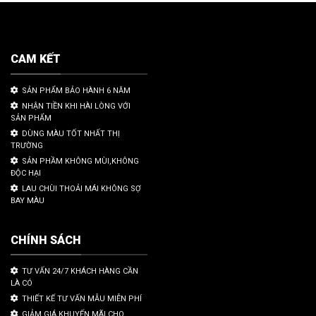
CAM KẾT
SẢN PHẨM BẢO HÀNH 6 NĂM
NHẬN TIỀN KHI HÀI LÒNG VỚI
SẢN PHẨM
DÙNG MÀU TỐT NHẤT THỊ
TRƯỜNG
SẢN PHẦM KHÔNG MÙI,KHÔNG
ĐỘC HẠI
LAU CHÙI THOẢI MÁI KHÔNG SỢ
BAY MÀU
CHÍNH SÁCH
TƯ VẤN 24/7 KHÁCH HÀNG CẦN
LÀ CÓ
THIẾT KẾ TƯ VẤN MẪU MIỄN PHÍ
GIẢM GIÁ KHUYẾN MÃI CHO