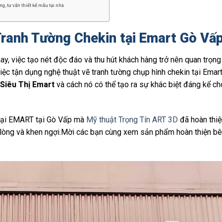
g, tư vấn thiết kế mẫu tại nhà
Tranh Tường Chekin tại Emart Gò Vấp
 nay, việc tạo nét độc đáo và thu hút khách hàng trở nên quan trọn
iệc tận dụng nghệ thuật vẽ tranh tường chụp hình chekin tại Emar
Siêu Thị Emart
và cách nó có thể tạo ra sự khác biệt đáng kể c
 mại EMART tại Gò Vấp mà
Mỹ thuật Trọng Tín ART 3D
đã hoàn thiệ
 lòng và khen ngợi.Mời các bạn cùng xem sản phẩm hoàn thiện bê