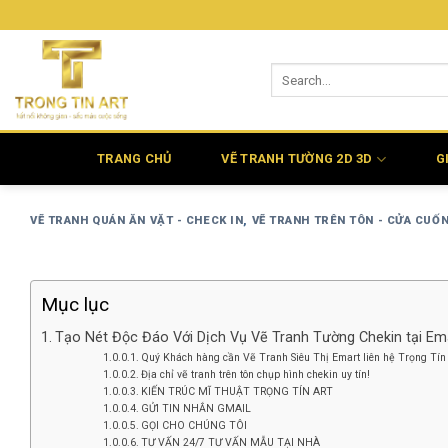
Bỏ
qua
nội
dung
TRANG CHỦ
VẼ TRANH TƯỜNG 2D 3D
G
VẼ TRANH QUÁN ĂN VẶT - CHECK IN
,
VẼ TRANH TRÊN TÔN - CỬA CUỐ
Mục lục
Tạo Nét Độc Đáo Với Dịch Vụ Vẽ Tranh Tường Chekin tại Em
Quý Khách hàng cần Vẽ Tranh Siêu Thị Emart liên hệ Trọng Tín 
Địa chỉ vẽ tranh trên tôn chụp hình chekin uy tín!
KIẾN TRÚC MĨ THUẬT TRỌNG TÍN ART
GỬI TIN NHẮN GMAIL
GỌI CHO CHÚNG TÔI
TƯ VẤN 24/7 TƯ VẤN MẪU TẠI NHÀ