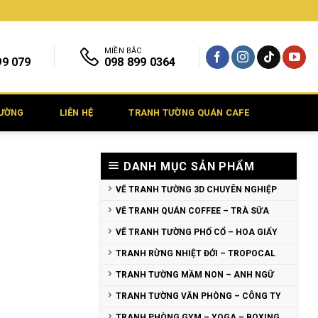
MIỀN BẮC
99 079
098 899 0364
TƯỜNG
LIÊN HỆ
TRANH TƯỜNG QUÁN CAFE
DANH MỤC SẢN PHẨM
VẼ TRANH TƯỜNG 3D CHUYÊN NGHIỆP
VẼ TRANH QUÁN COFFEE – TRÀ SỮA
VẼ TRANH TƯỜNG PHỐ CỔ – HOA GIẤY
TRANH RỪNG NHIỆT ĐỚI – TROPOCAL
TRANH TƯỜNG MẦM NON – ANH NGỮ
TRANH TƯỜNG VĂN PHÒNG – CÔNG TY
TRANH PHÒNG GYM – YOGA – BOXING