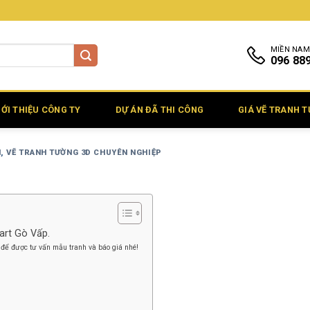
MIỀN NAM
096 88
IỚI THIỆU CÔNG TY
DỰ ÁN ĐÃ THI CÔNG
GIÁ VẼ TRANH 
N
,
VẼ TRANH TƯỜNG 3D CHUYÊN NGHIỆP
art Gò Vấp.
để được tư vấn mẫu tranh và báo giá nhé!