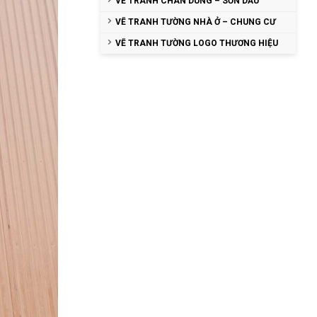
VẼ TRANH CHÂN DUNG – SƠN DẦU
VẼ TRANH TƯỜNG NHÀ Ở – CHUNG CƯ
VẼ TRANH TƯỜNG LOGO THƯƠNG HIỆU