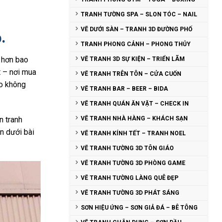
TRANH TƯỜNG SPA – SLON TÓC – NAIL
VẼ DƯỚI SÀN – TRANH 3D ĐƯỜNG PHỐ
.
TRANH PHONG CẢNH – PHONG THỦY
g hơn bao
VẼ TRANH 3D SỰ KIỆN – TRIỂN LÃM
t – nơi mua
VẼ TRANH TRÊN TÔN – CỬA CUỐN
ho không
VẼ TRANH BAR – BEER – BIDA
VẼ TRANH QUÁN ĂN VẶT – CHECK IN
n tranh
VẼ TRANH NHÀ HÀNG – KHÁCH SẠN
n dưới bài
VẼ TRANH KÍNH TẾT – TRANH NOEL
VẼ TRANH TƯỜNG 3D TÔN GIÁO
VẼ TRANH TƯỜNG 3D PHÒNG GAME
VẼ TRANH TƯỜNG LÀNG QUÊ ĐẸP
VẼ TRANH TƯỜNG 3D PHÁT SÁNG
SƠN HIỆU ỨNG – SƠN GIẢ ĐÁ – BÊ TÔNG