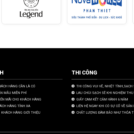
CH
THI CÔNG
HÁCH HÀNG CẦN LÀ CÓ
THI CÔNG VUI VẼ, NHIỆT TÌNH,SẠCH 
ẤN MẪU MIỄN PHÍ
LAU CHÙI SẠCH SẼ KHI NGHIỆM THU
YẾN MÃI CHO KHÁCH HÀNG
GIẤY CAM KẾT CẢM HÀNH 6 NĂM
HÁCH HÀNG TỈNH XA
LIÊN HỆ NGAY KHI CÓ SỰ CỐ VỀ SẢ
 KHÁCH HÀNG GIỚI THIỆU
CHẤT LƯỢNG ĐÀM BẢO NHƯ THỎA 