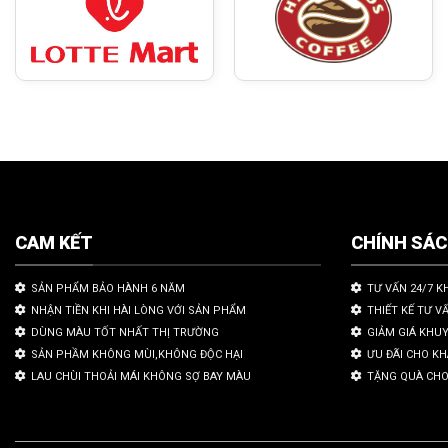
CAM KẾT
CHÍNH SÁ
SẢN PHẨM BẢO HÀNH 6 NĂM
TƯ VẤN 24/7 K
NHẬN TIỀN KHI HÀI LÒNG VỚI SẢN PHẨM
THIẾT KẾ TƯ V
DÙNG MÀU TỐT NHẤT THỊ TRƯỜNG
GIẢM GIÁ KHU
SẢN PHẦM KHÔNG MÙI,KHÔNG ĐỘC HẠI
ƯU ĐÃI CHO K
LAU CHÙI THOẢI MÁI KHÔNG SỢ BAY MÀU
TẶNG QUÀ CHO