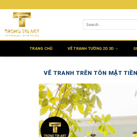
Bỏ
qua
nội
dung
TRANG CHỦ
VẼ TRANH TƯỜNG 2D 3D
G
VẼ TRANH TRÊN TÔN MẶT TIỀ