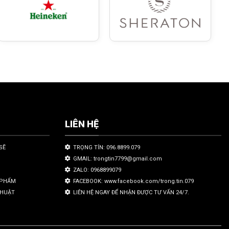
LIÊN HỆ
SẼ
TRỌNG TÍN: 096.8899.079
GMAIL: trongtin7799@gmail.com
ZALO: 0968899079
N PHẨM
FACEBOOK: www.facebook.com/trong.tin.079
THUẬT
LIÊN HỆ NGAY ĐỂ NHẬN ĐƯỢC TƯ VẤN 24/7.