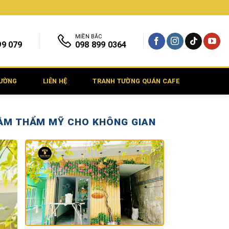
MIỀN BẮC
99 079
098 899 0364
TƯỜNG
LIÊN HỆ
TRANH TƯỜNG QUÁN CAFE
TẦM THẨM MỸ CHO KHÔNG GIAN