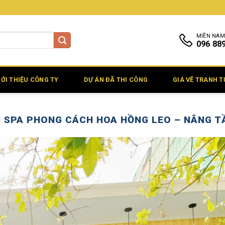
MIỀN NAM
096 88
IỚI THIỆU CÔNG TY
DỰ ÁN ĐÃ THI CÔNG
GIÁ VẼ TRANH 
N SPA PHONG CÁCH HOA HỒNG LEO – NÂNG 