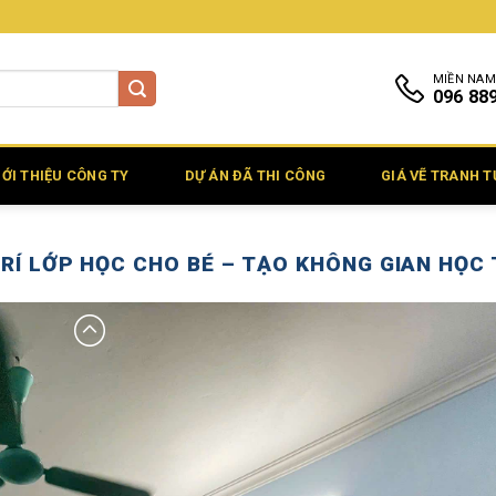
MIỀN NAM
096 88
IỚI THIỆU CÔNG TY
DỰ ÁN ĐÃ THI CÔNG
GIÁ VẼ TRANH 
RÍ LỚP HỌC CHO BÉ – TẠO KHÔNG GIAN HỌC