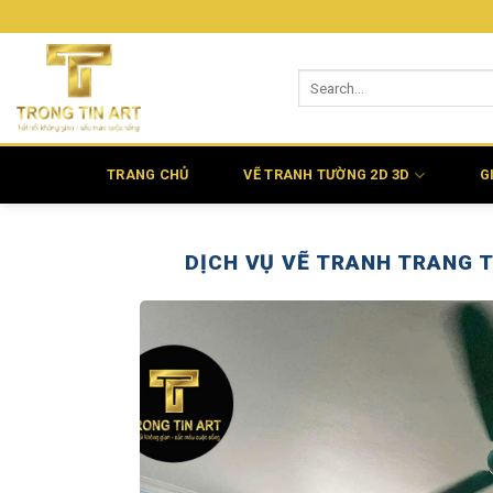
Bỏ
qua
nội
dung
TRANG CHỦ
VẼ TRANH TƯỜNG 2D 3D
G
DỊCH VỤ VẼ TRANH TRANG T