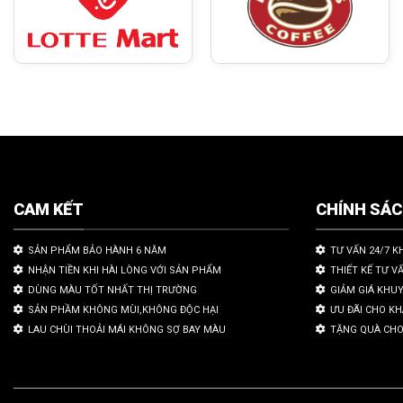
CAM KẾT
CHÍNH SÁ
SẢN PHẨM BẢO HÀNH 6 NĂM
TƯ VẤN 24/7 K
NHẬN TIỀN KHI HÀI LÒNG VỚI SẢN PHẨM
THIẾT KẾ TƯ V
DÙNG MÀU TỐT NHẤT THỊ TRƯỜNG
GIẢM GIÁ KHU
SẢN PHẦM KHÔNG MÙI,KHÔNG ĐỘC HẠI
ƯU ĐÃI CHO K
LAU CHÙI THOẢI MÁI KHÔNG SỢ BAY MÀU
TẶNG QUÀ CHO