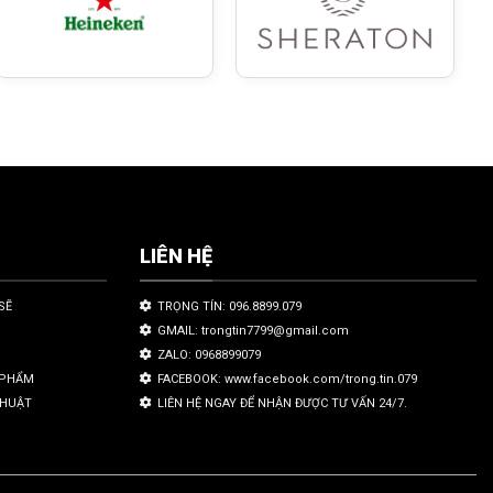
LIÊN HỆ
SẼ
TRỌNG TÍN: 096.8899.079
GMAIL: trongtin7799@gmail.com
ZALO: 0968899079
N PHẨM
FACEBOOK: www.facebook.com/trong.tin.079
THUẬT
LIÊN HỆ NGAY ĐỂ NHẬN ĐƯỢC TƯ VẤN 24/7.