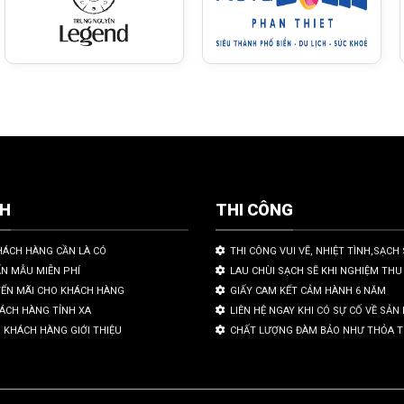
CH
THI CÔNG
HÁCH HÀNG CẦN LÀ CÓ
THI CÔNG VUI VẼ, NHIỆT TÌNH,SẠCH 
ẤN MẪU MIỄN PHÍ
LAU CHÙI SẠCH SẼ KHI NGHIỆM THU
YẾN MÃI CHO KHÁCH HÀNG
GIẤY CAM KẾT CẢM HÀNH 6 NĂM
HÁCH HÀNG TỈNH XA
LIÊN HỆ NGAY KHI CÓ SỰ CỐ VỀ SẢ
 KHÁCH HÀNG GIỚI THIỆU
CHẤT LƯỢNG ĐÀM BẢO NHƯ THỎA 