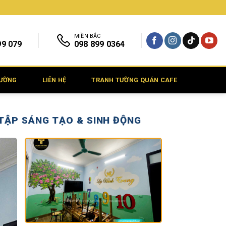
MIỀN BẮC
99 079
098 899 0364
TƯỜNG
LIÊN HỆ
TRANH TƯỜNG QUÁN CAFE
 TẬP SÁNG TẠO & SINH ĐỘNG