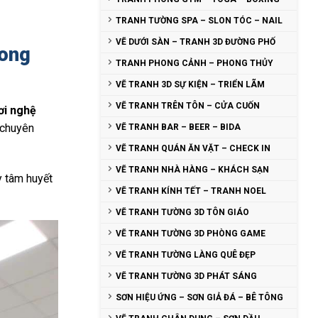
TRANH TƯỜNG SPA – SLON TÓC – NAIL
VẼ DƯỚI SÀN – TRANH 3D ĐƯỜNG PHỐ
rong
TRANH PHONG CẢNH – PHONG THỦY
VẼ TRANH 3D SỰ KIỆN – TRIỂN LÃM
VẼ TRANH TRÊN TÔN – CỬA CUỐN
ơi nghệ
 chuyên
VẼ TRANH BAR – BEER – BIDA
VẼ TRANH QUÁN ĂN VẶT – CHECK IN
VẼ TRANH NHÀ HÀNG – KHÁCH SẠN
 tâm huyết
VẼ TRANH KÍNH TẾT – TRANH NOEL
VẼ TRANH TƯỜNG 3D TÔN GIÁO
VẼ TRANH TƯỜNG 3D PHÒNG GAME
VẼ TRANH TƯỜNG LÀNG QUÊ ĐẸP
VẼ TRANH TƯỜNG 3D PHÁT SÁNG
SƠN HIỆU ỨNG – SƠN GIẢ ĐÁ – BÊ TÔNG