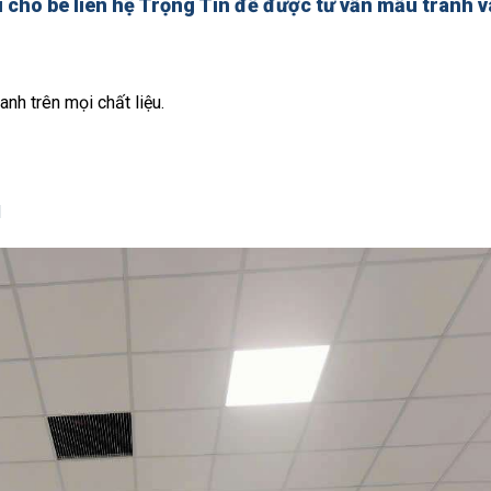
rí cho bé
liên hệ Trọng Tín để được tư vấn mẫu tranh v
anh trên mọi chất liệu.
d