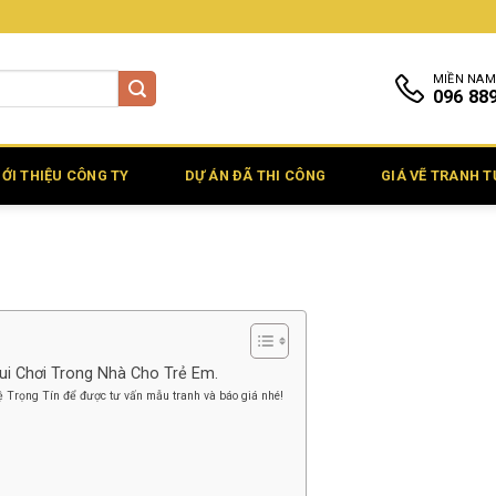
MIỀN NAM
096 88
IỚI THIỆU CÔNG TY
DỰ ÁN ĐÃ THI CÔNG
GIÁ VẼ TRANH 
ui Chơi Trong Nhà Cho Trẻ Em.
hệ Trọng Tín để được tư vấn mẫu tranh và báo giá nhé!