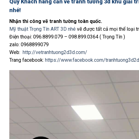
Quý Khách hàng cần
vẽ tranh tường 3d khu giải t
nhé!
Nhận thi công vẽ tranh tường toàn quốc.
Mỹ thuật Trọng Tín ART 3D nhé
vẽ được tất cả mọi thể loại tr
Điện thoại: 096.8899.079 – 098.899.0364 ( Trọng Tín )
zalo: 0968899079
Web:
http://vetranhtuong2d3d.com/
Trang facebook:
https://www.facebook.com/tranhtuong3d2