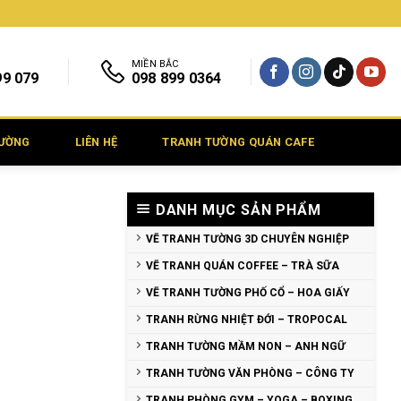
MIỀN BẮC
99 079
098 899 0364
TƯỜNG
LIÊN HỆ
TRANH TƯỜNG QUÁN CAFE
DANH MỤC SẢN PHẨM
VẼ TRANH TƯỜNG 3D CHUYÊN NGHIỆP
VẼ TRANH QUÁN COFFEE – TRÀ SỮA
VẼ TRANH TƯỜNG PHỐ CỔ – HOA GIẤY
TRANH RỪNG NHIỆT ĐỚI – TROPOCAL
TRANH TƯỜNG MẦM NON – ANH NGỮ
TRANH TƯỜNG VĂN PHÒNG – CÔNG TY
TRANH PHÒNG GYM – YOGA – BOXING