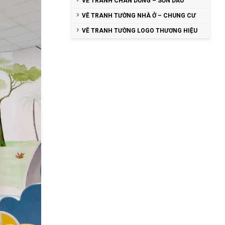
VẼ TRANH CHÂN DUNG – SƠN DẦU
VẼ TRANH TƯỜNG NHÀ Ở – CHUNG CƯ
VẼ TRANH TƯỜNG LOGO THƯƠNG HIỆU