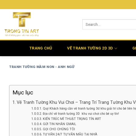
Bỏ
qua
nội
dung
TRANG CHỦ
VẼ TRANH TƯỜNG 2D 3D
G
TRANH TƯỜNG MẦM NON - ANH NGỮ
Mục lục
Vẽ Tranh Tường Khu Vui Chơi – Trang Trí Trang Tường Khu V
Quý Khách hàng cần vẽ tranh tường 3d khu giải trí cho bé liên 
Địa chỉ vẽ tranh tường 3D khu vui chơi cho bé uy tín!
KIẾN TRÚC MĨ THUẬT TRỌNG TÍN ART
GỬI TIN NHẮN GMAIL
GỌI CHO CHÚNG TÔI
TƯ VẤN 24/7 TƯ VẤN MẪU TẠI NHÀ