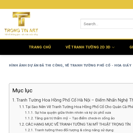
Bỏ
qua
nội
dung
TRANG CHỦ
VẼ TRANH TƯỜNG 2D 3D
G
HÌNH ẢNH DỰ ÁN ĐÃ THI CÔNG
,
VẼ TRANH TƯỜNG PHỐ CỔ - HOA GIẤY
Mục lục
Tranh Tường Hoa Hồng Phố Cổ Hà Nội – Điểm Nhấn Nghệ T
Tại Sao Nên Vẽ Tranh Tường Hoa Hồng Phố Cổ Cho Quán Cà Ph
Sự hòa quyện giữa thiên nhiên và ký ức phố xưa
Tăng giá trị thẩm mỹ – Tạo điểm check-in sống ảo
CÁC HẠNG MỤC VẼ TRANH TƯỜNG TẠI MỸ THUẬT TRỌNG TÍN
Tranh tường theo đối tượng & công năng sử dụng: