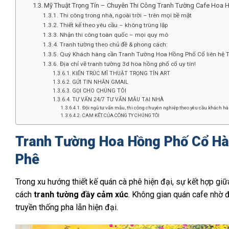
Mỹ Thuật Trọng Tín – Chuyên Thi Công Tranh Tường Cafe Hoa 
Thi công trong nhà, ngoài trời – trên mọi bề mặt
Thiết kế theo yêu cầu – không trùng lặp
Nhận thi công toàn quốc – mọi quy mô
Tranh tường theo chủ đề & phong cách:
Quý Khách hàng cần Tranh Tường Hoa Hồng Phố Cổ liên hệ Tr
Địa chỉ vẽ tranh tường 3d hoa hồng phố cổ uy tín!
KIẾN TRÚC MĨ THUẬT TRỌNG TÍN ART
GỬI TIN NHẮN GMAIL
GỌI CHO CHÚNG TÔI
TƯ VẤN 24/7 TƯ VẤN MẪU TẠI NHÀ
Đội ngũ tư vấn mẫu, thi công chuyên nghiệp theo yêu cầu khách hàn
CAM KẾT CỦA CÔNG TY CHÚNG TÔI
Tranh Tường Hoa Hồng Phố Cổ Hà
Phê
Trong xu hướng thiết kế quán cà phê hiện đại, sự kết hợp gi
cách
tranh tường đầy cảm xúc
. Không gian quán cafe nhờ đ
truyền thống pha lẫn hiện đại.