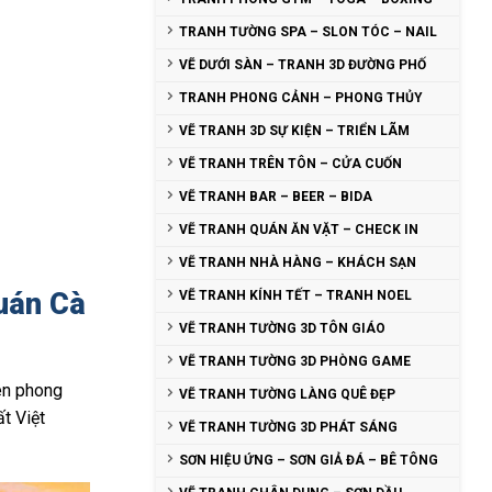
TRANH TƯỜNG SPA – SLON TÓC – NAIL
VẼ DƯỚI SÀN – TRANH 3D ĐƯỜNG PHỐ
TRANH PHONG CẢNH – PHONG THỦY
VẼ TRANH 3D SỰ KIỆN – TRIỂN LÃM
VẼ TRANH TRÊN TÔN – CỬA CUỐN
VẼ TRANH BAR – BEER – BIDA
VẼ TRANH QUÁN ĂN VẶT – CHECK IN
VẼ TRANH NHÀ HÀNG – KHÁCH SẠN
uán Cà
VẼ TRANH KÍNH TẾT – TRANH NOEL
VẼ TRANH TƯỜNG 3D TÔN GIÁO
VẼ TRANH TƯỜNG 3D PHÒNG GAME
ên phong
VẼ TRANH TƯỜNG LÀNG QUÊ ĐẸP
t Việt
VẼ TRANH TƯỜNG 3D PHÁT SÁNG
SƠN HIỆU ỨNG – SƠN GIẢ ĐÁ – BÊ TÔNG