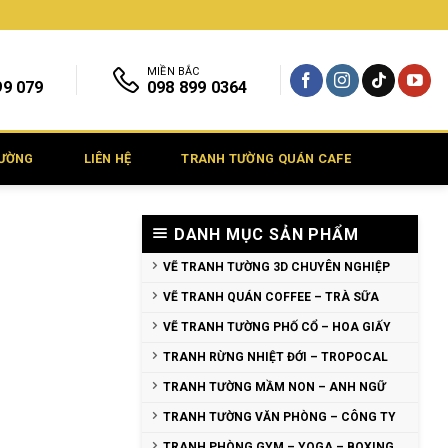
MIỀN BẮC
99 079
098 899 0364
TƯỜNG
LIÊN HỆ
TRANH TƯỜNG QUÁN CAFE
DANH MỤC SẢN PHẨM
VẼ TRANH TƯỜNG 3D CHUYÊN NGHIỆP
VẼ TRANH QUÁN COFFEE – TRÀ SỮA
VẼ TRANH TƯỜNG PHỐ CỔ – HOA GIẤY
TRANH RỪNG NHIỆT ĐỚI – TROPOCAL
TRANH TƯỜNG MẦM NON – ANH NGỮ
TRANH TƯỜNG VĂN PHÒNG – CÔNG TY
TRANH PHÒNG GYM – YOGA – BOXING