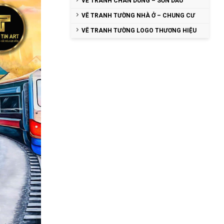
VẼ TRANH CHÂN DUNG – SƠN DẦU
VẼ TRANH TƯỜNG NHÀ Ở – CHUNG CƯ
VẼ TRANH TƯỜNG LOGO THƯƠNG HIỆU