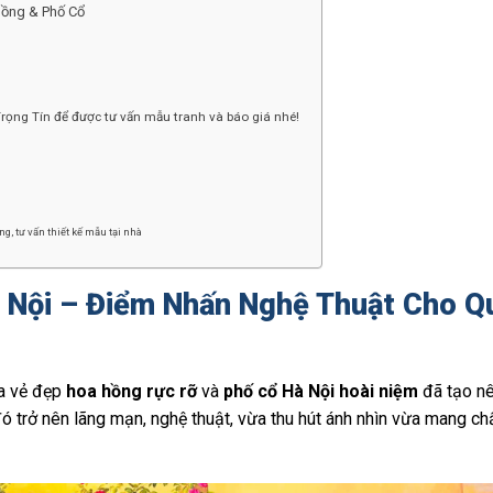
Hồng & Phố Cổ
ọng Tín để được tư vấn mẫu tranh và báo giá nhé!
g, tư vấn thiết kế mẫu tại nhà
 Nội – Điểm Nhấn Nghệ Thuật Cho Q
ữa vẻ đẹp
hoa hồng rực rỡ
và
phố cổ Hà Nội hoài niệm
đã tạo n
ó trở nên lãng mạn, nghệ thuật, vừa thu hút ánh nhìn vừa mang chấ