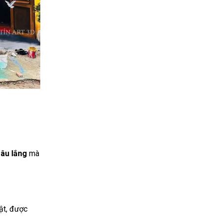
sâu lắng
mà
ật, được