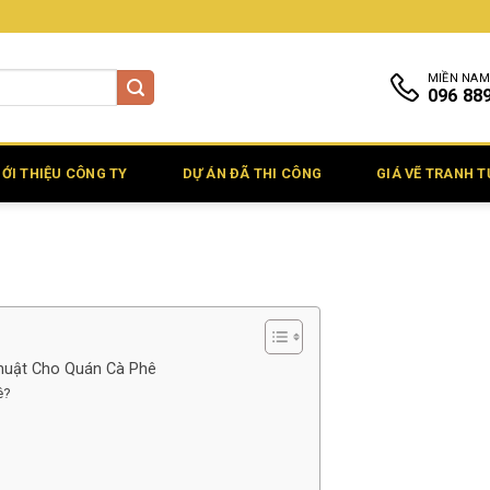
MIỀN NAM
096 88
IỚI THIỆU CÔNG TY
DỰ ÁN ĐÃ THI CÔNG
GIÁ VẼ TRANH 
huật Cho Quán Cà Phê
ê?