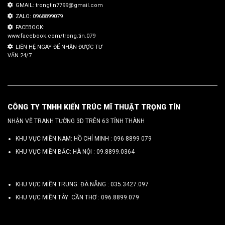
GMAIL: trongtin7799@gmail.com
ZALO: 0968899079
FACEBOOK:
www.facebook.com/trong.tin.079
LIÊN HỆ NGAY ĐỂ NHẬN ĐƯỢC TƯ
VẤN 24/7.
CÔNG TY TNHH KIẾN TRÚC MĨ THUẬT TRỌNG TÍN
NHẬN VẼ TRANH TƯỜNG 3D TRÊN 63 TỈNH THÀNH
KHU VỰC MIỀN NAM: HỒ CHÍ MINH :
096 8899 079
KHU VỰC MIỀN BẮC: HÀ NỘI :
09.8899.0364
KHU VỰC MIỀN TRUNG: ĐÀ NẴNG :
035.3427.097
KHU VỰC MIỀN TÂY: CẦN THƠ :
096.8899.079