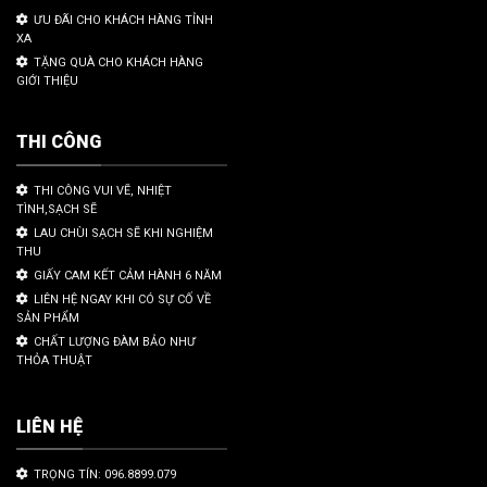
ƯU ĐÃI CHO KHÁCH HÀNG TỈNH
XA
TẶNG QUÀ CHO KHÁCH HÀNG
GIỚI THIỆU
THI CÔNG
THI CÔNG VUI VẼ, NHIỆT
TÌNH,SẠCH SẼ
LAU CHÙI SẠCH SẼ KHI NGHIỆM
THU
GIẤY CAM KẾT CẢM HÀNH 6 NĂM
LIÊN HỆ NGAY KHI CÓ SỰ CỐ VỀ
SẢN PHẨM
CHẤT LƯỢNG ĐÀM BẢO NHƯ
THỎA THUẬT
LIÊN HỆ
TRỌNG TÍN: 096.8899.079