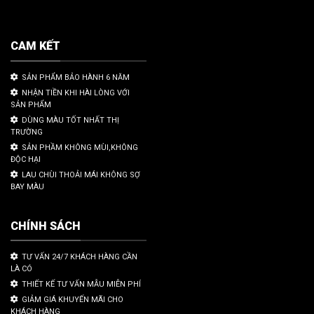
CAM KẾT
SẢN PHẨM BẢO HÀNH 6 NĂM
NHẬN TIỀN KHI HÀI LÒNG VỚI
SẢN PHẨM
DÙNG MÀU TỐT NHẤT THỊ
TRƯỜNG
SẢN PHẦM KHÔNG MÙI,KHÔNG
ĐỘC HẠI
LAU CHÙI THOẢI MÁI KHÔNG SỢ
BAY MÀU
CHÍNH SÁCH
TƯ VẤN 24/7 KHÁCH HÀNG CẦN
LÀ CÓ
THIẾT KẾ TƯ VẤN MẪU MIỄN PHÍ
GIẢM GIÁ KHUYẾN MÃI CHO
KHÁCH HÀNG