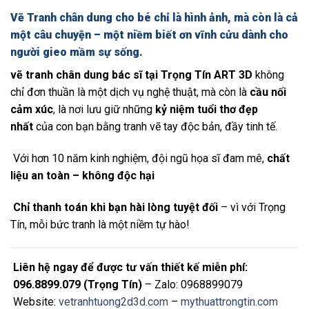
Vẽ Tranh chân dung cho bé chỉ là hình ảnh, mà còn là cả
một câu chuyện – một niềm biết ơn vĩnh cửu dành cho
người gieo mầm sự sống.
vẽ tranh chân dung bác sĩ tại Trọng Tín ART 3D
không
chỉ đơn thuần là một dịch vụ nghệ thuật, mà còn là
cầu nối
cảm xúc
, là nơi lưu giữ những
kỷ niệm tuổi thơ đẹp
nhất
của con bạn bằng tranh vẽ tay độc bản, đầy tinh tế.
Với hơn 10 năm kinh nghiệm, đội ngũ họa sĩ đam mê,
chất
liệu an toàn – không độc hại
Chỉ thanh toán khi bạn hài lòng tuyệt đối
– vì với Trọng
Tín, mỗi bức tranh là một niềm tự hào!
Liên hệ ngay để được tư vấn thiết kế miễn phí:
096.8899.079 (Trọng Tín)
– Zalo: 0968899079
Website:
vetranhtuong2d3d.com
–
mythuattrongtin.com