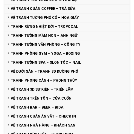
VẼ TRANH QUÁN COFFEE – TRÀ SỮA
VẼ TRANH TƯỜNG PHỐ CỔ – HOA GIẤY
TRANH RỪNG NHIỆT ĐỚI – TROPOCAL
TRANH TƯỜNG MẦM NON – ANH NGỮ
TRANH TƯỜNG VĂN PHÒNG – CÔNG TY
TRANH PHÒNG GYM – YOGA – BOXING
TRANH TƯỜNG SPA – SLON TÓC – NAIL
VẼ DƯỚI SÀN – TRANH 3D ĐƯỜNG PHỐ
TRANH PHONG CẢNH – PHONG THỦY
VẼ TRANH 3D SỰ KIỆN – TRIỂN LÃM
VẼ TRANH TRÊN TÔN – CỬA CUỐN
VẼ TRANH BAR – BEER – BIDA
VẼ TRANH QUÁN ĂN VẶT – CHECK IN
VẼ TRANH NHÀ HÀNG – KHÁCH SẠN