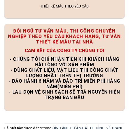
THIẾT KẾ MẪU THEO YÊU CẦU
ĐỘI NGŨ TƯ VẤN MẪU, THI CÔNG CHUYÊN
NGHIỆP THEO YÊU CẦU KHÁCH HÀNG, TƯ VẤN
THIẾT KẾ MẪU TẠI NHÀ
CAM KẾT CỦA CÔNG TY CHÚNG TÔI
- CHÚNG TÔI CHỈ NHẬN TIỀN KHI KHÁCH HÀNG
HÀI LÒNG VỚI SẢN PHẨM
- DÙNG CHẤT LIỆU, VẬT LIỆU THI CÔNG CHẤT
LƯỢNG NHẤT TRÊN THỊ TRƯỜNG
- BẢO HÀNH 6 NĂM VÀ BẢO TRÌ MIỄN PHÍ HÀNG
NĂM(MIỄN PHÍ)
- LAU DỌN VỆ SINH SẠCH SẼ TRẢ NGUYÊN HIỆN
TRẠNG BAN ĐẦU
Bài viết này được đăng trong
HÌNH ẢNH DỰ ÁN ĐÃ THI CÔNG
,
VẼ TRANH