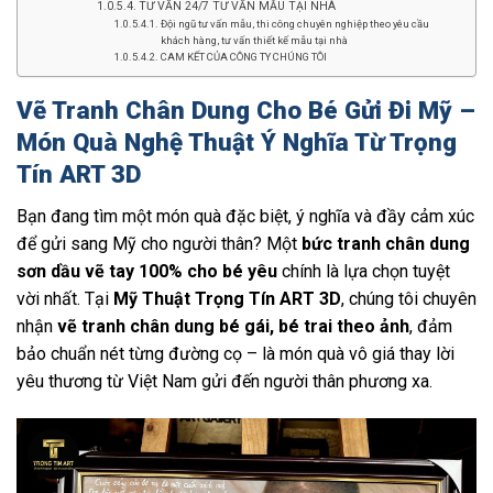
TƯ VẤN 24/7 TƯ VẤN MẪU TẠI NHÀ
Đội ngũ tư vấn mẫu, thi công chuyên nghiệp theo yêu cầu
khách hàng, tư vấn thiết kế mẫu tại nhà
CAM KẾT CỦA CÔNG TY CHÚNG TÔI
Vẽ Tranh Chân Dung Cho Bé Gửi Đi Mỹ –
Món Quà Nghệ Thuật Ý Nghĩa Từ Trọng
Tín ART 3D
Bạn đang tìm một món quà đặc biệt, ý nghĩa và đầy cảm xúc
để gửi sang Mỹ cho người thân? Một
bức tranh chân dung
sơn dầu vẽ tay 100% cho bé yêu
chính là lựa chọn tuyệt
vời nhất. Tại
Mỹ Thuật Trọng Tín ART 3D
, chúng tôi chuyên
nhận
vẽ tranh chân dung bé gái, bé trai theo ảnh
, đảm
bảo chuẩn nét từng đường cọ – là món quà vô giá thay lời
yêu thương từ Việt Nam gửi đến người thân phương xa.