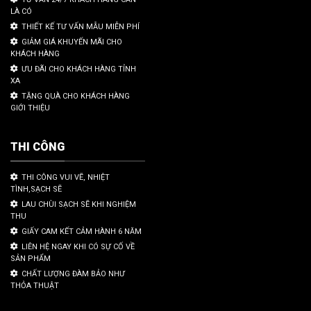
LÀ CÓ
THIẾT KẾ TƯ VẤN MẪU MIỄN PHÍ
GIẢM GIÁ KHUYẾN MÃI CHO
KHÁCH HÀNG
ƯU ĐÃI CHO KHÁCH HÀNG TỈNH
XA
TẶNG QUÀ CHO KHÁCH HÀNG
GIỚI THIỆU
THI CÔNG
THI CÔNG VUI VẼ, NHIỆT
TÌNH,SẠCH SẼ
LAU CHÙI SẠCH SẼ KHI NGHIỆM
THU
GIẤY CAM KẾT CẢM HÀNH 6 NĂM
LIÊN HỆ NGAY KHI CÓ SỰ CỐ VỀ
SẢN PHẨM
CHẤT LƯỢNG ĐÀM BẢO NHƯ
THỎA THUẬT