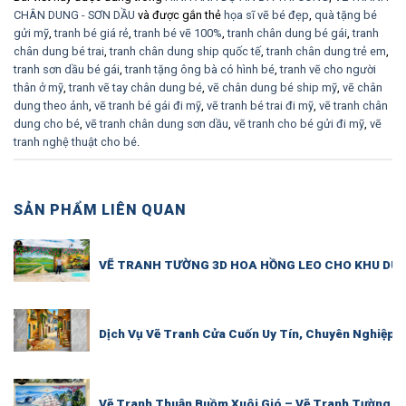
CHÂN DUNG - SƠN DẦU
và được gắn thẻ
họa sĩ vẽ bé đẹp
,
quà tặng bé
gửi mỹ
,
tranh bé giá rẻ
,
tranh bé vẽ 100%
,
tranh chân dung bé gái
,
tranh
chân dung bé trai
,
tranh chân dung ship quốc tế
,
tranh chân dung trẻ em
,
tranh sơn dầu bé gái
,
tranh tặng ông bà có hình bé
,
tranh vẽ cho người
thân ở mỹ
,
tranh vẽ tay chân dung bé
,
vẽ chân dung bé ship mỹ
,
vẽ chân
dung theo ảnh
,
vẽ tranh bé gái đi mỹ
,
vẽ tranh bé trai đi mỹ
,
vẽ tranh chân
dung cho bé
,
vẽ tranh chân dung sơn dầu
,
vẽ tranh cho bé gửi đi mỹ
,
vẽ
tranh nghệ thuật cho bé
.
SẢN PHẨM LIÊN QUAN
VẼ TRANH TƯỜNG 3D HOA HỒNG LEO CHO KHU DU L
Dịch Vụ Vẽ Tranh Cửa Cuốn Uy Tín, Chuyên Nghiệp |
Vẽ Tranh Thuận Buồm Xuôi Gió – Vẽ Tranh Tường P