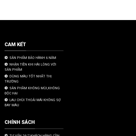
CAM KẾT
SẢN PHẨM BẢO HÀNH 6 NĂM
NHẬN TIỀN KHI HÀI LÒNG VỚI
SẢN PHẨM
DÙNG MÀU TỐT NHẤT THỊ
TRƯỜNG
SẢN PHẦM KHÔNG MÙI,KHÔNG
ĐỘC HẠI
LAU CHÙI THOẢI MÁI KHÔNG SỢ
BAY MÀU
CHÍNH SÁCH
TƯ VẤN 24/7 KHÁCH HÀNG CẦN