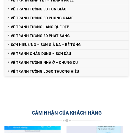
VẼ TRANH KÍNH TẾT – TRANH NOEL
VẼ TRANH TƯỜNG 3D TÔN GIÁO
VẼ TRANH TƯỜNG 3D PHÒNG GAME
VẼ TRANH TƯỜNG LÀNG QUÊ ĐẸP
VẼ TRANH TƯỜNG 3D PHÁT SÁNG
SƠN HIỆU ỨNG – SƠN GIẢ ĐÁ – BÊ TÔNG
VẼ TRANH CHÂN DUNG – SƠN DẦU
VẼ TRANH TƯỜNG NHÀ Ở – CHUNG CƯ
VẼ TRANH TƯỜNG LOGO THƯƠNG HIỆU
CẢM NHẬN CỦA KHÁCH HÀNG