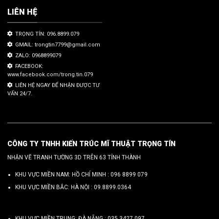
LIÊN HỆ
TRỌNG TÍN: 096.8899.079
GMAIL: trongtin7799@gmail.com
ZALO: 0968899079
FACEBOOK:
www.facebook.com/trong.tin.079
LIÊN HỆ NGAY ĐỂ NHẬN ĐƯỢC TƯ
VẤN 24/7.
CÔNG TY TNHH KIẾN TRÚC MĨ THUẬT TRỌNG TÍN
NHẬN VẼ TRANH TƯỜNG 3D TRÊN 63 TỈNH THÀNH
KHU VỰC MIỀN NAM: HỒ CHÍ MINH :
096 8899 079
KHU VỰC MIỀN BẮC: HÀ NỘI :
09.8899.0364
KHU VỰC MIỀN TRUNG: ĐÀ NẴNG :
035.3427.097