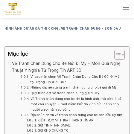
Bỏ
qua
nội
dung
HÌNH ẢNH DỰ ÁN ĐÃ THI CÔNG
,
VẼ TRANH CHÂN DUNG - SƠN DẦU
Mục lục
Vẽ Tranh Chân Dung Cho Bé Gửi Đi Mỹ – Món Quà Nghệ
Thuật Ý Nghĩa Từ Trọng Tín ART 3D
Vì sao nên chọn Vẽ Tranh Chân Dung Cho Bé Gửi Đi Mỹ
tại Trọng Tín ART 3D?
Những dịp nên tặng tranh chân dung cho bé gửi đi Mỹ
Quy trình đặt vẽ tranh chân dung gửi đi Mỹ
Vẽ Tranh chân dung cho bé chỉ là hình ảnh, mà còn là cả
một câu chuyện – một niềm biết ơn vĩnh cửu dành cho
người gieo mầm sự sống.
Địa chỉ dịch vụ vẽ tranh chân dung cho bé sơn dầu uy tín!
KIẾN TRÚC MĨ THUẬT TRỌNG TÍN ART
GỬI TIN NHẮN GMAIL
GỌI CHO CHÚNG TÔI