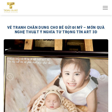
Bỏ
qua
nội
dung
VẼ TRANH CHÂN DUNG CHO BÉ GỬI ĐI MỸ – MÓN QUÀ
NGHỆ THUẬT Ý NGHĨA TỪ TRỌNG TÍN ART 3D