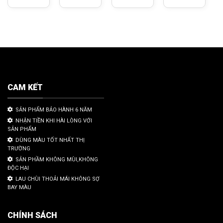
CAM KẾT
SẢN PHẨM BẢO HÀNH 6 NĂM
NHẬN TIỀN KHI HÀI LÒNG VỚI
SẢN PHẨM
DÙNG MÀU TỐT NHẤT THỊ
TRƯỜNG
SẢN PHẦM KHÔNG MÙI,KHÔNG
ĐỘC HẠI
LAU CHÙI THOẢI MÁI KHÔNG SỢ
BAY MÀU
CHÍNH SÁCH