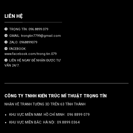
LIÊN HỆ
TRỌNG TÍN: 096.8899.079
GMAIL: trongtin7799@gmail.com
ZALO: 0968899079
FACEBOOK:
www.facebook.com/trong.tin.079
LIÊN HỆ NGAY ĐỂ NHẬN ĐƯỢC TƯ
VẤN 24/7.
CÔNG TY TNHH KIẾN TRÚC MĨ THUẬT TRỌNG TÍN
NHẬN VẼ TRANH TƯỜNG 3D TRÊN 63 TỈNH THÀNH
KHU VỰC MIỀN NAM: HỒ CHÍ MINH :
096 8899 079
KHU VỰC MIỀN BẮC: HÀ NỘI :
09.8899.0364