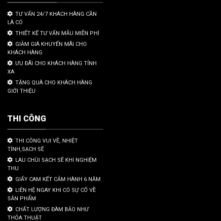
TƯ VẤN 24/7 KHÁCH HÀNG CẦN
LÀ CÓ
THIẾT KẾ TƯ VẤN MẪU MIỄN PHÍ
GIẢM GIÁ KHUYẾN MÃI CHO
KHÁCH HÀNG
ƯU ĐÃI CHO KHÁCH HÀNG TỈNH
XA
TẶNG QUÀ CHO KHÁCH HÀNG
GIỚI THIỆU
THI CÔNG
THI CÔNG VUI VẼ, NHIỆT
TÌNH,SẠCH SẼ
LAU CHÙI SẠCH SẼ KHI NGHIỆM
THU
GIẤY CAM KẾT CẢM HÀNH 6 NĂM
LIÊN HỆ NGAY KHI CÓ SỰ CỐ VỀ
SẢN PHẨM
CHẤT LƯỢNG ĐÀM BẢO NHƯ
THỎA THUẬT