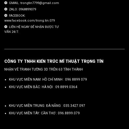
GMAIL: trongtin7799@gmail.com
ZALO: 0968899079
FACEBOOK:
www.facebook.com/trong.tin.079
LIÊN HỆ NGAY ĐỂ NHẬN ĐƯỢC TƯ
VẤN 24/7.
CÔNG TY TNHH KIẾN TRÚC MĨ THUẬT TRỌNG TÍN
NHẬN VẼ TRANH TƯỜNG 3D TRÊN 63 TỈNH THÀNH
KHU VỰC MIỀN NAM: HỒ CHÍ MINH :
096 8899 079
KHU VỰC MIỀN BẮC: HÀ NỘI :
09.8899.0364
KHU VỰC MIỀN TRUNG: ĐÀ NẴNG :
035.3427.097
KHU VỰC MIỀN TÂY: CẦN THƠ :
096.8899.079