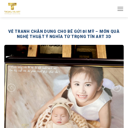
Bỏ
qua
nội
dung
VẼ TRANH CHÂN DUNG CHO BÉ GỬI ĐI MỸ – MÓN QUÀ
NGHỆ THUẬT Ý NGHĨA TỪ TRỌNG TÍN ART 3D