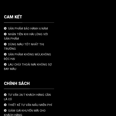
CAM KẾT
SẢN PHẨM BẢO HÀNH 6 NĂM
NHẬN TIỀN KHI HÀI LÒNG VỚI
SẢN PHẨM
DÙNG MÀU TỐT NHẤT THỊ
TRƯỜNG
SẢN PHẦM KHÔNG MÙI,KHÔNG
ĐỘC HẠI
LAU CHÙI THOẢI MÁI KHÔNG SỢ
BAY MÀU
CHÍNH SÁCH
TƯ VẤN 24/7 KHÁCH HÀNG CẦN
LÀ CÓ
THIẾT KẾ TƯ VẤN MẪU MIỄN PHÍ
GIẢM GIÁ KHUYẾN MÃI CHO
KHÁCH HÀNG