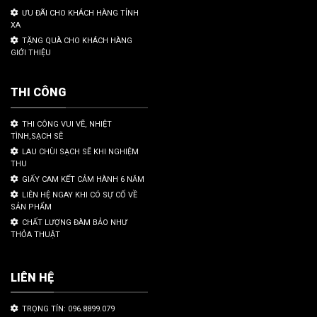
ƯU ĐÃI CHO KHÁCH HÀNG TỈNH
XA
TẶNG QUÀ CHO KHÁCH HÀNG
GIỚI THIỆU
THI CÔNG
THI CÔNG VUI VẼ, NHIỆT
TÌNH,SẠCH SẼ
LAU CHÙI SẠCH SẼ KHI NGHIỆM
THU
GIẤY CAM KẾT CẢM HÀNH 6 NĂM
LIÊN HỆ NGAY KHI CÓ SỰ CỐ VỀ
SẢN PHẨM
CHẤT LƯỢNG ĐÀM BẢO NHƯ
THỎA THUẬT
LIÊN HỆ
TRỌNG TÍN: 096.8899.079