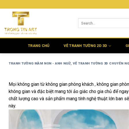
Bỏ
qua
nội
dung
TRANG CHỦ
VẼ TRANH TƯỜNG 2D 3D
G
TRANH TƯỜNG MẦM NON - ANH NGỮ
,
VẼ TRANH TƯỜNG 3D CHUYÊN N
Mọi không gian từ không gian phòng khách , không gian phòng
không gian và đặc biệt mang tới ảo giác cho gia chủ để ngay 
chất lượng cao và sản phẩm mang tính nghệ thuật lớn ban sẽ th
này.