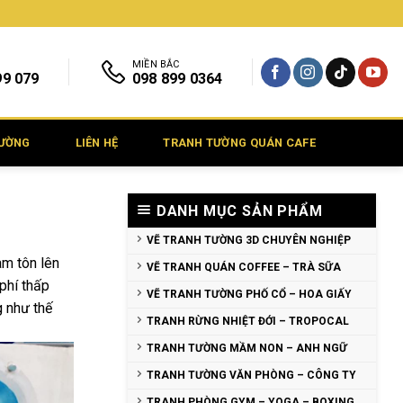
MIỀN BẮC
99 079
098 899 0364
TƯỜNG
LIÊN HỆ
TRANH TƯỜNG QUÁN CAFE
DANH MỤC SẢN PHẨM
VẼ TRANH TƯỜNG 3D CHUYÊN NGHIỆP
àm tôn lên
VẼ TRANH QUÁN COFFEE – TRÀ SỮA
phí thấp
VẼ TRANH TƯỜNG PHỐ CỔ – HOA GIẤY
g như thế
TRANH RỪNG NHIỆT ĐỚI – TROPOCAL
TRANH TƯỜNG MẦM NON – ANH NGỮ
TRANH TƯỜNG VĂN PHÒNG – CÔNG TY
TRANH PHÒNG GYM – YOGA – BOXING