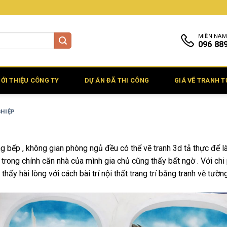
MIỀN NAM
096 88
IỚI THIỆU CÔNG TY
DỰ ÁN ĐÃ THI CÔNG
GIÁ VẼ TRANH 
GHIỆP
 bếp , không gian phòng ngủ đều có thể vẽ tranh 3d tả thực để l
trong chính căn nhà của mình gia chủ cũng thấy bất ngờ . Với chi 
ấy hài lòng với cách bài trí nội thất trang trí bằng tranh vẽ tườn