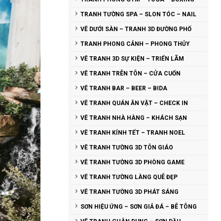
TRANH TƯỜNG SPA – SLON TÓC – NAIL
VẼ DƯỚI SÀN – TRANH 3D ĐƯỜNG PHỐ
TRANH PHONG CẢNH – PHONG THỦY
VẼ TRANH 3D SỰ KIỆN – TRIỂN LÃM
VẼ TRANH TRÊN TÔN – CỬA CUỐN
VẼ TRANH BAR – BEER – BIDA
VẼ TRANH QUÁN ĂN VẶT – CHECK IN
VẼ TRANH NHÀ HÀNG – KHÁCH SẠN
VẼ TRANH KÍNH TẾT – TRANH NOEL
VẼ TRANH TƯỜNG 3D TÔN GIÁO
VẼ TRANH TƯỜNG 3D PHÒNG GAME
VẼ TRANH TƯỜNG LÀNG QUÊ ĐẸP
VẼ TRANH TƯỜNG 3D PHÁT SÁNG
SƠN HIỆU ỨNG – SƠN GIẢ ĐÁ – BÊ TÔNG