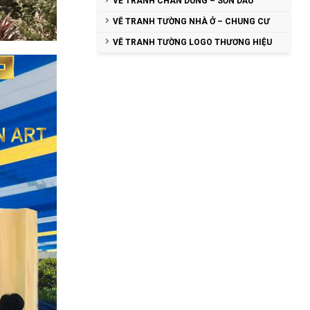
VẼ TRANH CHÂN DUNG – SƠN DẦU
VẼ TRANH TƯỜNG NHÀ Ở – CHUNG CƯ
VẼ TRANH TƯỜNG LOGO THƯƠNG HIỆU