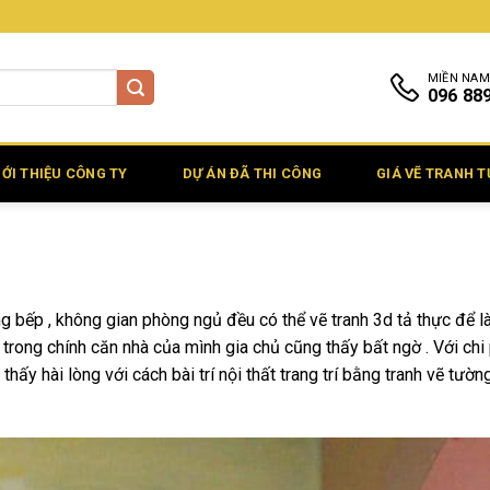
MIỀN NAM
096 88
IỚI THIỆU CÔNG TY
DỰ ÁN ĐÃ THI CÔNG
GIÁ VẼ TRANH 
 bếp , không gian phòng ngủ đều có thể vẽ tranh 3d tả thực để l
trong chính căn nhà của mình gia chủ cũng thấy bất ngờ . Với chi 
ấy hài lòng với cách bài trí nội thất trang trí bằng tranh vẽ tườn