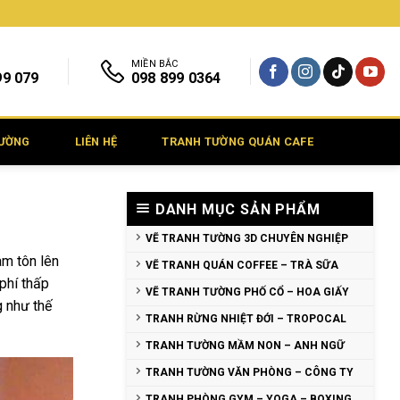
MIỀN BẮC
99 079
098 899 0364
TƯỜNG
LIÊN HỆ
TRANH TƯỜNG QUÁN CAFE
DANH MỤC SẢN PHẨM
VẼ TRANH TƯỜNG 3D CHUYÊN NGHIỆP
àm tôn lên
VẼ TRANH QUÁN COFFEE – TRÀ SỮA
phí thấp
VẼ TRANH TƯỜNG PHỐ CỔ – HOA GIẤY
g như thế
TRANH RỪNG NHIỆT ĐỚI – TROPOCAL
TRANH TƯỜNG MẦM NON – ANH NGỮ
TRANH TƯỜNG VĂN PHÒNG – CÔNG TY
TRANH PHÒNG GYM – YOGA – BOXING