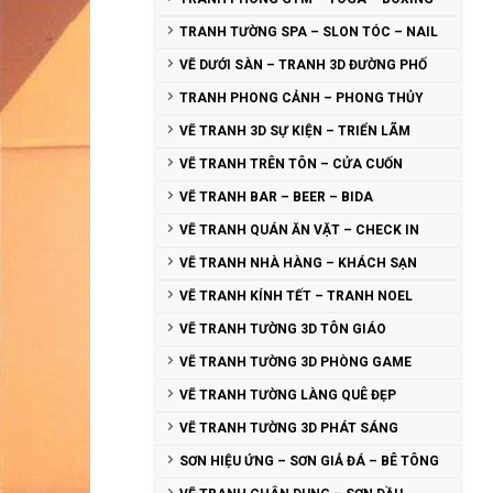
TRANH TƯỜNG SPA – SLON TÓC – NAIL
VẼ DƯỚI SÀN – TRANH 3D ĐƯỜNG PHỐ
TRANH PHONG CẢNH – PHONG THỦY
VẼ TRANH 3D SỰ KIỆN – TRIỂN LÃM
VẼ TRANH TRÊN TÔN – CỬA CUỐN
VẼ TRANH BAR – BEER – BIDA
VẼ TRANH QUÁN ĂN VẶT – CHECK IN
VẼ TRANH NHÀ HÀNG – KHÁCH SẠN
VẼ TRANH KÍNH TẾT – TRANH NOEL
VẼ TRANH TƯỜNG 3D TÔN GIÁO
VẼ TRANH TƯỜNG 3D PHÒNG GAME
VẼ TRANH TƯỜNG LÀNG QUÊ ĐẸP
VẼ TRANH TƯỜNG 3D PHÁT SÁNG
SƠN HIỆU ỨNG – SƠN GIẢ ĐÁ – BÊ TÔNG