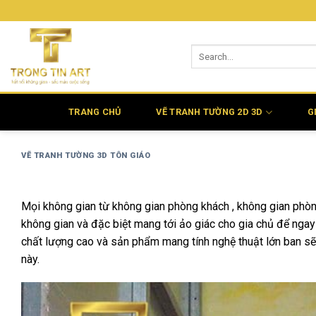
Bỏ
qua
nội
dung
TRANG CHỦ
VẼ TRANH TƯỜNG 2D 3D
G
VẼ TRANH TƯỜNG 3D TÔN GIÁO
Mọi không gian từ không gian phòng khách , không gian phòng
không gian và đặc biệt mang tới ảo giác cho gia chủ để ngay 
chất lượng cao và sản phẩm mang tính nghệ thuật lớn ban sẽ th
này.