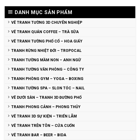
DANH MỤC SẢN PHẨM
VẼ TRANH TƯỜNG 3D CHUYÊN NGHIỆP
VẼ TRANH QUÁN COFFEE – TRÀ SỮA
VẼ TRANH TƯỜNG PHỐ CỔ – HOA GIẤY
TRANH RỪNG NHIỆT ĐỚI – TROPOCAL
TRANH TƯỜNG MẦM NON – ANH NGỮ
TRANH TƯỜNG VĂN PHÒNG – CÔNG TY
TRANH PHÒNG GYM – YOGA – BOXING
TRANH TƯỜNG SPA – SLON TÓC – NAIL
VẼ DƯỚI SÀN – TRANH 3D ĐƯỜNG PHỐ
TRANH PHONG CẢNH – PHONG THỦY
VẼ TRANH 3D SỰ KIỆN – TRIỂN LÃM
VẼ TRANH TRÊN TÔN – CỬA CUỐN
VẼ TRANH BAR – BEER – BIDA