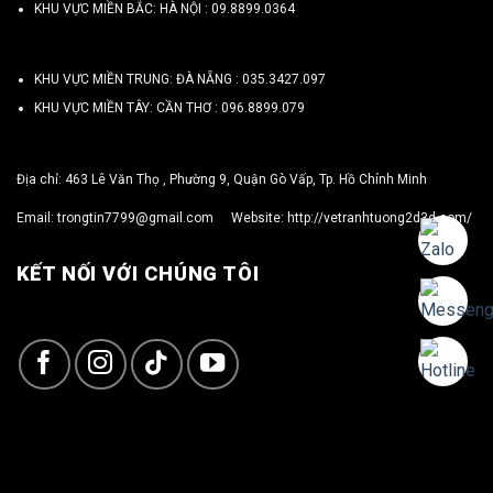
KHU VỰC MIỀN BẮC: HÀ NỘI :
09.8899.0364
KHU VỰC MIỀN TRUNG: ĐÀ NẴNG :
035.3427.097
KHU VỰC MIỀN TÂY: CẦN THƠ :
096.8899.079
Địa chỉ: 463 Lê Văn Thọ , Phường 9, Quận Gò Vấp, Tp. Hồ Chính Minh
Email:
trongtin7799@gmail.com
Website:
http://vetranhtuong2d3d.com/
KẾT NỐI VỚI CHÚNG TÔI
Copyright 2026 ©
TRỌNG TÍN ART 3D