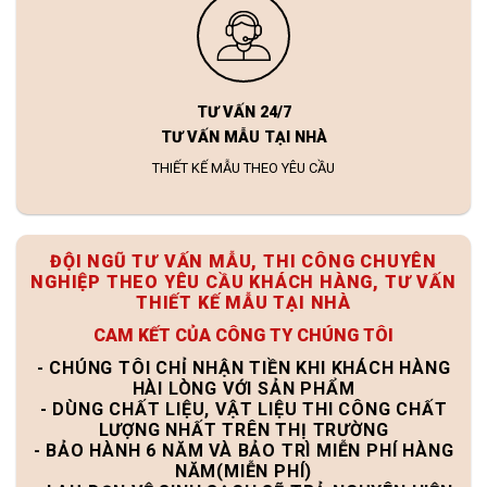
TƯ VẤN 24/7
TƯ VẤN MẪU TẠI NHÀ
THIẾT KẾ MẪU THEO YÊU CẦU
ĐỘI NGŨ TƯ VẤN MẪU, THI CÔNG CHUYÊN
NGHIỆP THEO YÊU CẦU KHÁCH HÀNG, TƯ VẤN
THIẾT KẾ MẪU TẠI NHÀ
CAM KẾT CỦA CÔNG TY CHÚNG TÔI
- CHÚNG TÔI CHỈ NHẬN TIỀN KHI KHÁCH HÀNG
HÀI LÒNG VỚI SẢN PHẨM
- DÙNG CHẤT LIỆU, VẬT LIỆU THI CÔNG CHẤT
LƯỢNG NHẤT TRÊN THỊ TRƯỜNG
- BẢO HÀNH 6 NĂM VÀ BẢO TRÌ MIỄN PHÍ HÀNG
NĂM(MIỄN PHÍ)