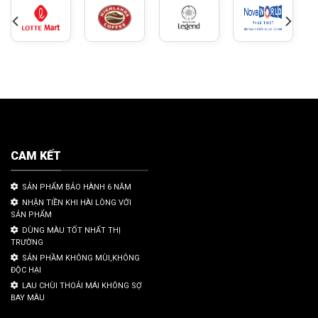
CAM KẾT
SẢN PHẨM BẢO HÀNH 6 NĂM
NHẬN TIỀN KHI HÀI LÒNG VỚI
SẢN PHẨM
DÙNG MÀU TỐT NHẤT THỊ
TRƯỜNG
SẢN PHẦM KHÔNG MÙI,KHÔNG
ĐỘC HẠI
LAU CHÙI THOẢI MÁI KHÔNG SỢ
BAY MÀU