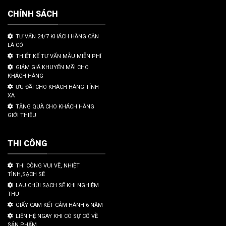
CHÍNH SÁCH
TƯ VẤN 24/7 KHÁCH HÀNG CẦN
LÀ CÓ
THIẾT KẾ TƯ VẤN MẪU MIỄN PHÍ
GIẢM GIÁ KHUYẾN MÃI CHO
KHÁCH HÀNG
ƯU ĐÃI CHO KHÁCH HÀNG TỈNH
XA
TẶNG QUÀ CHO KHÁCH HÀNG
GIỚI THIỆU
THI CÔNG
THI CÔNG VUI VẼ, NHIỆT
TÌNH,SẠCH SẼ
LAU CHÙI SẠCH SẼ KHI NGHIỆM
THU
GIẤY CAM KẾT CẢM HÀNH 6 NĂM
LIÊN HỆ NGAY KHI CÓ SỰ CỐ VỀ
SẢN PHẨM