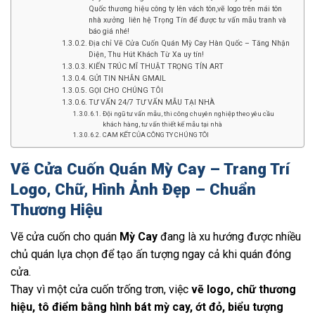
Quốc thương hiệu công ty lên vách tôn,vẽ logo trên mái tôn
nhà xưởng liên hệ Trọng Tín để được tư vấn mẫu tranh và
báo giá nhé!
Địa chỉ Vẽ Cửa Cuốn Quán Mỳ Cay Hàn Quốc – Tăng Nhận
Diện, Thu Hút Khách Từ Xa uy tín!
KIẾN TRÚC MĨ THUẬT TRỌNG TÍN ART
GỬI TIN NHẮN GMAIL
GỌI CHO CHÚNG TÔI
TƯ VẤN 24/7 TƯ VẤN MẪU TẠI NHÀ
Đội ngũ tư vấn mẫu, thi công chuyên nghiệp theo yêu cầu
khách hàng, tư vấn thiết kế mẫu tại nhà
CAM KẾT CỦA CÔNG TY CHÚNG TÔI
Vẽ Cửa Cuốn Quán Mỳ Cay – Trang Trí
Logo, Chữ, Hình Ảnh Đẹp – Chuẩn
Thương Hiệu
Vẽ cửa cuốn cho quán
Mỳ Cay
đang là xu hướng được nhiều
chủ quán lựa chọn để tạo ấn tượng ngay cả khi quán đóng
cửa.
Thay vì một cửa cuốn trống trơn, việc
vẽ logo, chữ thương
hiệu, tô điểm bằng hình bát mỳ cay, ớt đỏ, biểu tượng