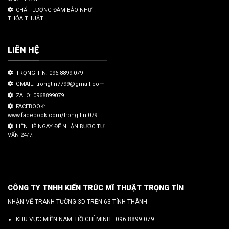
CHẤT LƯỢNG ĐÀM BẢO NHƯ
THỎA THUẬT
LIÊN HỆ
TRỌNG TÍN: 096.8899.079
GMAIL: trongtin7799@gmail.com
ZALO: 0968899079
FACEBOOK:
www.facebook.com/trong.tin.079
LIÊN HỆ NGAY ĐỂ NHẬN ĐƯỢC TƯ
VẤN 24/7.
CÔNG TY TNHH KIẾN TRÚC MĨ THUẬT TRỌNG TÍN
NHẬN VẼ TRANH TƯỜNG 3D TRÊN 63 TỈNH THÀNH
KHU VỰC MIỀN NAM: HỒ CHÍ MINH :
096 8899 079