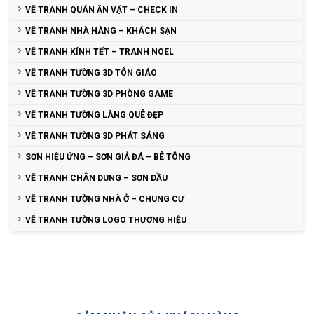
VẼ TRANH QUÁN ĂN VẶT – CHECK IN
VẼ TRANH NHÀ HÀNG – KHÁCH SẠN
VẼ TRANH KÍNH TẾT – TRANH NOEL
VẼ TRANH TƯỜNG 3D TÔN GIÁO
VẼ TRANH TƯỜNG 3D PHÒNG GAME
VẼ TRANH TƯỜNG LÀNG QUÊ ĐẸP
VẼ TRANH TƯỜNG 3D PHÁT SÁNG
SƠN HIỆU ỨNG – SƠN GIẢ ĐÁ – BÊ TÔNG
VẼ TRANH CHÂN DUNG – SƠN DẦU
VẼ TRANH TƯỜNG NHÀ Ở – CHUNG CƯ
VẼ TRANH TƯỜNG LOGO THƯƠNG HIỆU