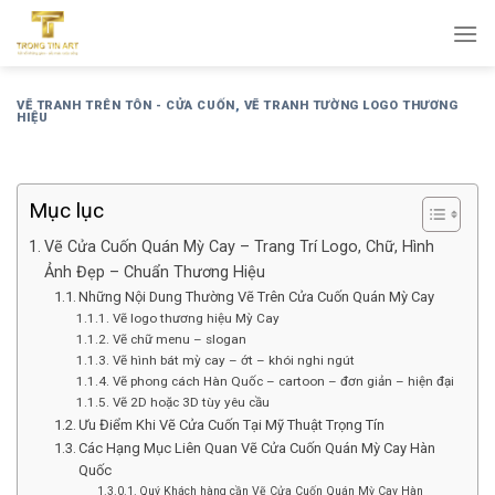
Bỏ
qua
nội
dung
VẼ TRANH TRÊN TÔN - CỬA CUỐN
,
VẼ TRANH TƯỜNG LOGO THƯƠNG
HIỆU
Mục lục
Vẽ Cửa Cuốn Quán Mỳ Cay – Trang Trí Logo, Chữ, Hình
Ảnh Đẹp – Chuẩn Thương Hiệu
Những Nội Dung Thường Vẽ Trên Cửa Cuốn Quán Mỳ Cay
Vẽ logo thương hiệu Mỳ Cay
Vẽ chữ menu – slogan
Vẽ hình bát mỳ cay – ớt – khói nghi ngút
Vẽ phong cách Hàn Quốc – cartoon – đơn giản – hiện đại
Vẽ 2D hoặc 3D tùy yêu cầu
Ưu Điểm Khi Vẽ Cửa Cuốn Tại Mỹ Thuật Trọng Tín
Các Hạng Mục Liên Quan Vẽ Cửa Cuốn Quán Mỳ Cay Hàn
Quốc
Quý Khách hàng cần Vẽ Cửa Cuốn Quán Mỳ Cay Hàn