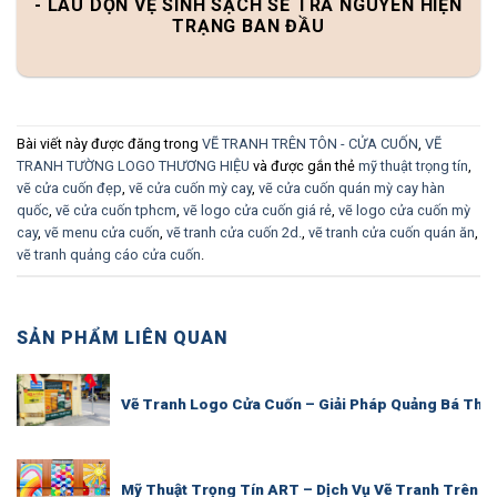
- LAU DỌN VỆ SINH SẠCH SẼ TRẢ NGUYÊN HIỆN
TRẠNG BAN ĐẦU
Bài viết này được đăng trong
VẼ TRANH TRÊN TÔN - CỬA CUỐN
,
VẼ
TRANH TƯỜNG LOGO THƯƠNG HIỆU
và được gắn thẻ
mỹ thuật trọng tín
,
vẽ cửa cuốn đẹp
,
vẽ cửa cuốn mỳ cay
,
vẽ cửa cuốn quán mỳ cay hàn
quốc
,
vẽ cửa cuốn tphcm
,
vẽ logo cửa cuốn giá rẻ
,
vẽ logo cửa cuốn mỳ
cay
,
vẽ menu cửa cuốn
,
vẽ tranh cửa cuốn 2d.
,
vẽ tranh cửa cuốn quán ăn
,
vẽ tranh quảng cáo cửa cuốn
.
SẢN PHẨM LIÊN QUAN
Vẽ Tranh Logo Cửa Cuốn – Giải Pháp Quảng Bá Thươ
Mỹ Thuật Trọng Tín ART – Dịch Vụ Vẽ Tranh Trên T